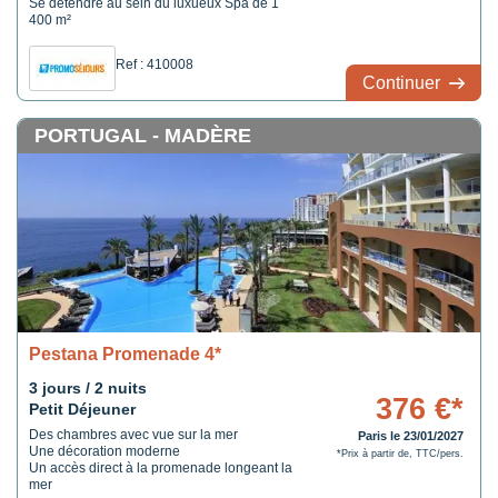
Se détendre au sein du luxueux Spa de 1
400 m²
Ref : 410008
Continuer
PORTUGAL - MADÈRE
Pestana Promenade 4*
3 jours / 2 nuits
376 €*
Petit Déjeuner
Des chambres avec vue sur la mer
Paris le 23/01/2027
Une décoration moderne
*Prix à partir de, TTC/pers.
Un accès direct à la promenade longeant la
mer