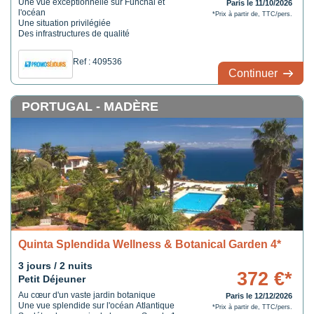
Une vue exceptionnelle sur Funchal et
Paris le 11/10/2026
l'océan
*Prix à partir de, TTC/pers.
Une situation privilégiée
Des infrastructures de qualité
Ref : 409536
Continuer
PORTUGAL - MADÈRE
Quinta Splendida Wellness & Botanical Garden 4*
3 jours / 2 nuits
372 €*
Petit Déjeuner
Au cœur d'un vaste jardin botanique
Paris le 12/12/2026
Une vue splendide sur l'océan Atlantique
*Prix à partir de, TTC/pers.