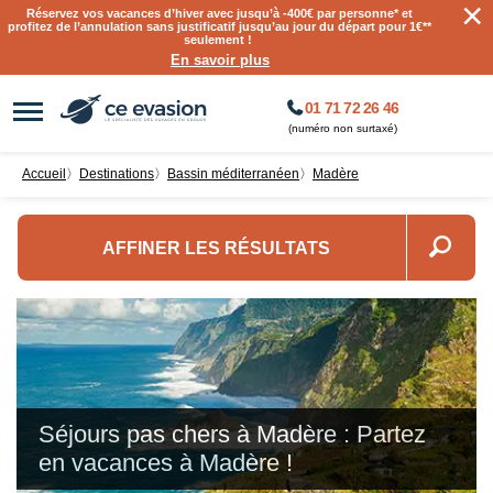
×
Réservez vos vacances d’hiver avec jusqu’à
-400€ par personne
* et
profitez de l’annulation sans justificatif jusqu’au jour du départ pour 1€**
seulement !
En savoir plus
01 71 72 26 46
(numéro non surtaxé)
Accueil
〉
destinations
〉
Bassin méditerranéen
〉
Madère
AFFINER LES RÉSULTATS
Séjours pas chers à Madère : Partez
en vacances à Madère !