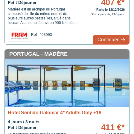
407 €*
Petit Déjeuner
Madère est un archipel du Portugal
Paris le 12/12/2026
composé de l'île du même nom et de
*Prix à partir de, TTC/pers.
plusieurs autres petites îles, situé dans
l'océan Atlantique, à environ 900 kilomètres
du Portugal continental et 600 kilomètres de
la côte du Maroc. Son climat subtropical et
Ref : 403993
ses paysages singuliers en font une
Continuer
destination touristique appréciée. Madère
est à juste titre ...
PORTUGAL - MADÈRE
Hotel Sentido Galomar 4* Adults Only +18
4 jours / 3 nuits
411 €*
Petit Déjeuner