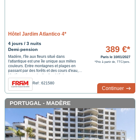
Hôtel Jardim Atlantico 4*
4 jours / 3 nuits
389 €*
Demi-pension
Madère, l'île aux fleurs situé dans
Paris le 10/01/2027
l'atlantique est une île unique aux milles
*Prix à partir de, TTC/pers.
couleurs. Entre montagnes et plages en
passant par des forêts et des cours d'eau,
Madère est une destination idéale pour
ceux aimant la nature et la liberté. De
Ref : 621580
nombreuses randonnées parcourent l'île et
Continuer
permettent de découvrir des paysages
différents et envoutants. ...
PORTUGAL - MADÈRE