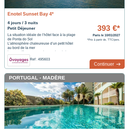
Enotel Sunset Bay 4*
4 jours / 3 nuits
393 €*
Petit Déjeuner
La situation idéale de l’hôtel face à la plage
Paris le 10/01/2027
de Ponta do Sol
*Prix à partir de, TTC/pers.
L’atmosphère chaleureuse d’un petit hôtel
au bord de la mer
La magnifique vue sur la mer depuis les
chambres de l’hôtel
Ref : 495603
Continuer
PORTUGAL - MADÈRE