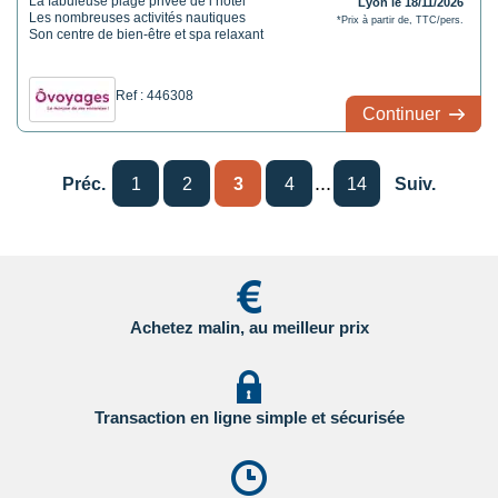
La fabuleuse plage privée de l’hôtel
Lyon le 18/11/2026
Les nombreuses activités nautiques
*Prix à partir de, TTC/pers.
Son centre de bien-être et spa relaxant
Ref : 446308
Continuer
...
Préc.
1
2
3
4
14
Suiv.
Achetez malin, au meilleur prix
Transaction en ligne simple et sécurisée