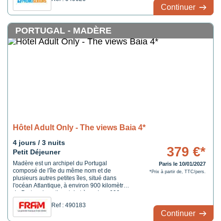
Continuer
PORTUGAL - MADÈRE
Hôtel Adult Only - The views Baia 4*
4 jours / 3 nuits
379 €*
Petit Déjeuner
Madère est un archipel du Portugal
Paris le 10/01/2027
composé de l'île du même nom et de
*Prix à partir de, TTC/pers.
plusieurs autres petites îles, situé dans
l'océan Atlantique, à environ 900 kilomètres
du Portugal continental et à environ 600
kilomètres de la côte du Maroc. Son climat
Ref : 490183
subtropical et ses paysages singuliers en
Continuer
font une destination touristique appréciée.