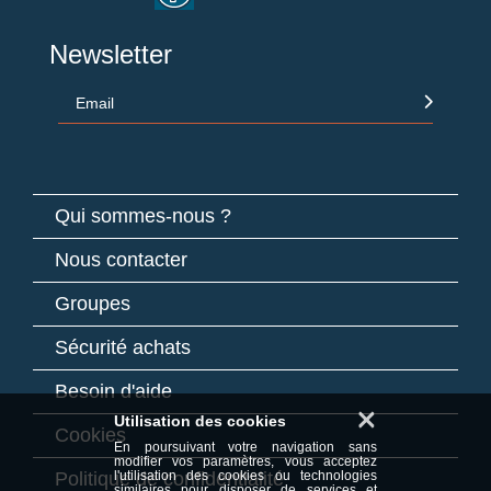
Newsletter
Email
Qui sommes-nous ?
Nous contacter
Groupes
Sécurité achats
Besoin d'aide
×
Utilisation des cookies
Cookies
En poursuivant votre navigation sans
modifier vos paramètres, vous acceptez
Politique de confidentialité
l'utilisation des cookies ou technologies
similaires pour disposer de services et