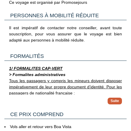
Ce voyage est organisé par Promosejours
avion). Les horaires et le mode d’acheminement vous seront
confirmés lors de la réception de vos documents de
PERSONNES À MOBILITÉ RÉDUITE
voyages.
Il est impératif de contacter notre conseiller, avant toute
souscription, pour vous assurer que le voyage est bien
adapté aux personnes à mobilité réduite.
FORMALITÉS
1/ FORMALITES CAP-VERT
> Formalites administratives
Tous les passagers y compris les mineurs doivent disposer
impérativement de leur propre document d’identité.
Pour les
passagers de nationalité française :
Les ressortissants français voyageant au Cap-Vert
doivent être munis d’un passeport ayant une validité
> Pour plus d'informations
d'au moins trois mois après la date de sortie prévue du
CE PRIX COMPREND
Vous trouverez des informations plus complètes sur
territoire capverdien. Pour un séjour touristique ne
l’ensemble des formalités, notamment administratives et
dépassant pas 30 jours, aucun visa n'est requis.
sanitaires sur le site France Diplomatie en
Vols aller et retour vers Boa Vista
Toutefois, pour des séjours touristiques entre 30 et 90