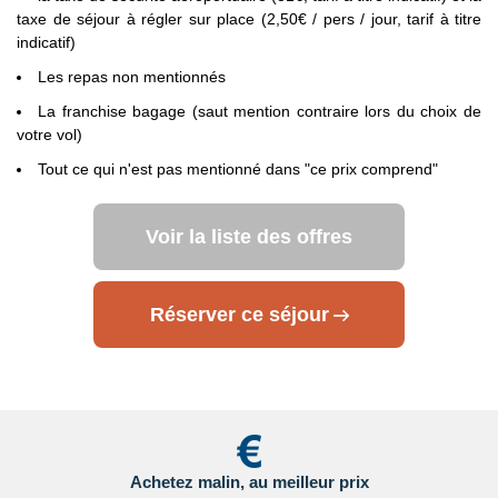
des formalités spécifiques s'appliquent.
Nous vous invitons à
taxe de séjour à régler sur place (2,50€ / pers / jour, tarif à titre
consulter les sites ci-dessous pour plus d’information :
indicatif)
- Grande Bretagne : sur le site du gouvernement britannique
Les repas non mentionnés
en
Cliquant ici.
La franchise bagage (saut mention contraire lors du choix de
votre vol)
- Etats Unis : sur le site du Service Public en
Tout ce qui n'est pas mentionné dans "ce prix comprend"
Cliquant ici.
- Canada : sur le site du gouvernement canadien en
Voir la liste des offres
Cliquant ici.
Pour les passagers binationaux ou de nationalité étrangère
:
Réserver ce séjour
il est préférable de vous rapprocher du consulat ou de
l’ambassade du pays de destination et de transit.
Important
:
Les formalités administratives et sanitaires étant
susceptibles de changer entre votre réservation et votre
départ, nous vous recommandons vivement de consulter
régulièrement le site du ministère des affaires étrangères en
Cliquant ici.
Achetez malin, au meilleur prix