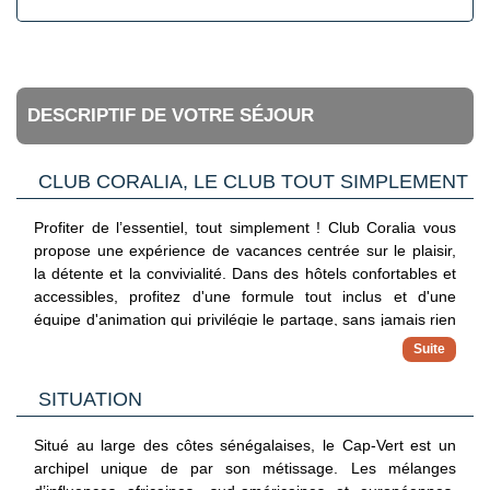
DESCRIPTIF DE VOTRE SÉJOUR
CLUB CORALIA, LE CLUB TOUT SIMPLEMENT
Profiter de l’essentiel, tout simplement ! Club Coralia vous
propose une expérience de vacances centrée sur le plaisir,
la détente et la convivialité. Dans des hôtels confortables et
accessibles, profitez d'une formule tout inclus et d'une
équipe d'animation qui privilégie le partage, sans jamais rien
imposer. Avec ce concept, vous vivez vos vacances à votre
propre rythme.
✓ Hébergements 3, 4 et 5 étoiles
SITUATION
Séjournez dans des adresses sélectionnées pour leur
confort, leur situation et leur bon rapport qualité/prix
Situé au large des côtes sénégalaises, le Cap-Vert est un
✓ Formule tout inclus
archipel unique de par son métissage. Les mélanges
Maîtrisez votre budget avec une offre complète incluant vols,