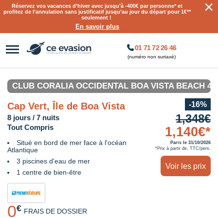
×
Réservez vos vacances d’hiver avec jusqu’à
-400€ par personne
* et
profitez de l’annulation sans justificatif jusqu’au jour du départ pour 1€**
seulement !
En savoir plus
01 71 72 26 46
(numéro non surtaxé)
CLUB CORALIA OCCIDENTAL BOA VISTA BEACH 4*
-16%
Cap Vert, Île de Boa Vista
1,348€
8 jours / 7 nuits
Tout Compris
1,140€*
Situé en bord de mer face à l'océan
Paris le 31/10/2026
Atlantique
*Prix à partir de, TTC/pers.
3 piscines d'eau de mer
Voir les prix
1 centre de bien-être
0
€
FRAIS DE DOSSIER