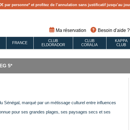
0€ par personne
* et profitez de l’annulation sans justificatif jusqu’au j
Ma réservation
Besoin d'aide ?
CLUB
CLUB
KAPPA
S
FRANCE
ELDORADOR
CORALIA
CLUB
EG 5*
e du Sénégal, marqué par un métissage culturel entre influences
, connue pour ses grandes plages, ses paysages secs et ses