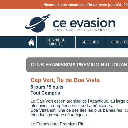
Réservez vos vacances d’hiver avec jusqu’à
-40
DERNIÈRE
SÉJOURS
CIRCUIT
MINUTE
CLUB FRAMISSIMA PREMIUM RIU TOUAR
Cap Vert, Île de Boa Vista
6 jours / 5 nuits
Tout Compris
Le Cap-Vert est un archipel de l'Atlantique, au larg
africaines, européennes et sud-américaines.
Boa Vista est l'une de ses îles les plus balnéaires
étendues presque désertiques.
Le Framissima Premium Riu ...