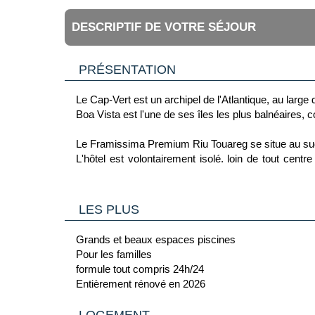
DESCRIPTIF DE VOTRE SÉJOUR
PRÉSENTATION
Le Cap-Vert est un archipel de l'Atlantique, au larg
Boa Vista est l'une de ses îles les plus balnéaire
Le Framissima Premium Riu Touareg se situe au sud d
L'hôtel est volontairement isolé, loin de tout cent
transfert d'environ 30 min.
La mer peut être agitée sur cette partie de l'Atlantiq
LES PLUS
Grands et beaux espaces piscines
Pour les familles
formule tout compris 24h/24
Entièrement rénové en 2026