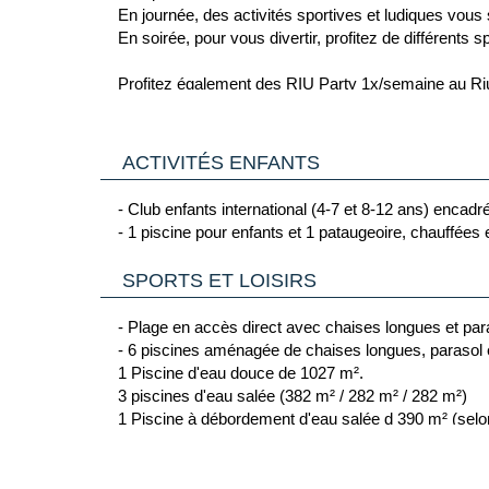
En journée, des activités sportives et ludiques vou
- Chambre standard vue mer latérale (26 m²) : avec 2
En soirée, pour vous divertir, profitez de différents s
- Chambre famille (41 m²) : avec 1 lit king size (18
- Chambre famille 2 chambres (41 m²) : avec 2 lits 
Profitez également des RIU Party 1x/
Chambre vue mer latérale avec canapé-lit : avec 1 li
- Suite standard (41 m²) : mêmes équipements + cana
- Suite standard vue mer (49 m²) : avec balcon vue 
Chambre adaptée avec terrasse (32 m²) : située en 
ACTIVITÉS ENFANTS
Chambre famille adaptée avec terrasse (42 m²) : sit
Chambre famille 2 chambres adaptées avec terrasse
- Club enfants international (4-7 et 8-12 ans) encadré p
adultes + 1 enfant.
- 1 piscine pour enfants et 1 pataugeoire, chauffées 
SPORTS ET LOISIRS
- Plage en accès direct avec chaises longues et par
- 6 piscines aménagée de chaises longues, parasol 
1 Piscine d'eau douce de 1027 m².
3 piscines d'eau salée (382 m² / 282 m² / 282 m²)
1 Piscine à débordement d'eau salée d 390 m² (selon
1 Piscine dédiée exclusivement aux clients de la sec
- 2 bains à remous dont 1 dans la partie Adult Only
- Spa : salle de sport, bain de vapeur et bain à rem