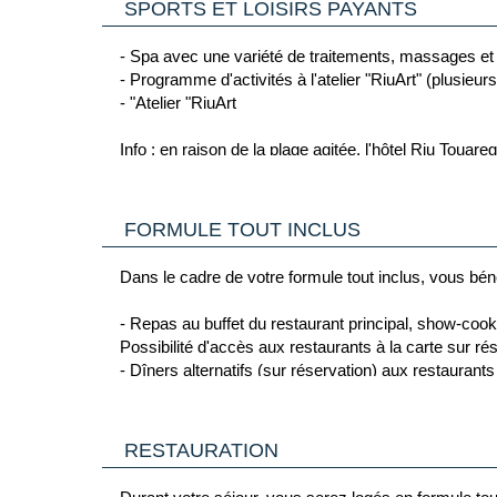
SPORTS ET LOISIRS PAYANTS
- Terrain multisports (fermé temporairement).
- Terrain de beach-volley
- Spa avec une variété de traitements, massages et
- Activités de fitness en groupe dans l'espace RiuFit
- Programme d'activités à l'atelier "RiuArt" (plusieur
- "Karaoké "Mali
- "Atelier "RiuArt
IMPORTANT : L'utilisation de la salle de sport, du bain de vapeur, du sauna et de la discothèque Pacha sont réservés 
Info : en raison de la plage agitée, l'hôtel Riu Touar
sport sont obligatoires pour utiliser la salle de sport.
INFO : le terrain de tennis et de baskets sont actuel
FORMULE TOUT INCLUS
Dans le cadre de votre formule tout inclus, vous béné
- Repas au buffet du restaurant principal, show-cook
Possibilité d'accès aux restaurants à la carte sur rés
- Dîners alternatifs (sur réservation) aux restaurant
Restaurant capverdien "Boavista" (à la carte ; buffet
Restaurant asiatique "Kabuki" (buffet)
Restaurant italien "Da Marcello" (buffet)
RESTAURATION
- Snacks 24h/24 : hamburgers, hot-dogs, sandwichs, 