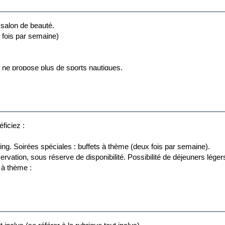
 salon de beauté.
s fois par semaine)
aux clients âgés de plus de 18 ans. Les chaussures de
eg ne propose plus de sports nautiques.
lement impraticables.
ficiez :
ing. Soirées spéciales : buffets à thème (deux fois par semaine).
ervation, sous réserve de disponibilité. Possibilité de déjeuners léger
s à thème :
 entrées et dessert).
salades, fruits et gâteaux.