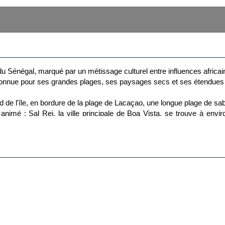
e du Sénégal, marqué par un métissage culturel entre influences afric
s, connue pour ses grandes plages, ses paysages secs et ses étendues
e l'île, en bordure de la plage de Lacaçao, une longue plage de sab
re animé : Sal Rei, la ville principale de Boa Vista, se trouve à en
ue ; la baignade dépend donc des conditions et de la signalisation sur 