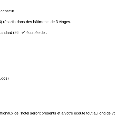
scenseur.
) répartis dans des bâtiments de 3 étages.
tandard (26 m²) équipée de :
cudos)
onsultation, tarif de nuit : 150euros/consultation)
ionaux de l'hôtel seront présents et à votre écoute tout au long de vo