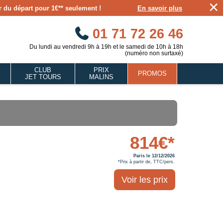
×
our du départ pour 1€** seulement !
En savoir plus
01 71 72 26 46
Du lundi au vendredi 9h à 19h et le samedi de 10h à 18h
(numéro non surtaxé)
CLUB
PRIX
PROMOS
JET TOURS
MALINS
814€*
Paris le 12/12/2026
*Prix à partir de, TTC/pers.
Voir les prix