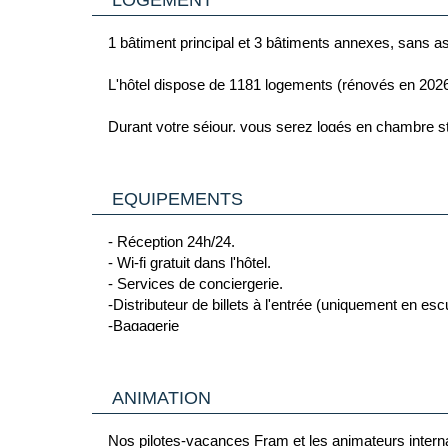
LOGEMENT
1 bâtiment principal et 3 bâtiments annexes, sans a
L'hôtel dispose de 1181 logements (rénovés en 2026
Durant votre séjour, vous serez logés en chambre s
- 2 lits simples (110 x 200 cm) ou 1 lit double
- Salle de bain avec douche, sèche-cheveux
- Téléphone
EQUIPEMENTS
- Wifi gratuit
- Climatisation et ventilateur de plafond
- Réception 24h/24.
- Mini-bar (consommation payantes)
- Wi-fi gratuit dans l'hôtel.
- Bouilloire électrique
- Services de conciergerie.
- Télévision par satellite (écran plat)
-Distributeur de billets à l'entrée (uniquement en es
- Coffre-fort
-Bagagerie
- Canapé ou canapé-lit
- Balcon ou terrasse
En supplément :
-Blanchisserie
ANIMATION
Capacité maximale : 2 adultes.
-Médecin (tarif de jour 10h-13h et 15h-17h : 60euros/c
Nos pilotes-vacances Fram et les animateurs internat
Avec supplément :