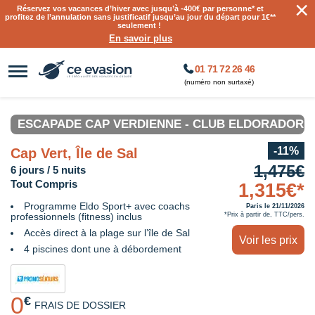
×
Réservez vos vacances d’hiver avec jusqu’à
-400€ par personne
* et
profitez de l’annulation sans justificatif jusqu’au jour du départ pour 1€**
seulement !
En savoir plus
01 71 72 26 46
(numéro non surtaxé)
ESCAPADE CAP VERDIENNE - CLUB ELDORADOR R
-11%
Cap Vert, Île de Sal
1,475€
6 jours / 5 nuits
Tout Compris
1,315€*
Programme Eldo Sport+ avec coachs
Paris le 21/11/2026
professionnels (fitness) inclus
*Prix à partir de, TTC/pers.
Accès direct à la plage sur l’île de Sal
Voir les prix
4 piscines dont une à débordement
0
€
FRAIS DE DOSSIER