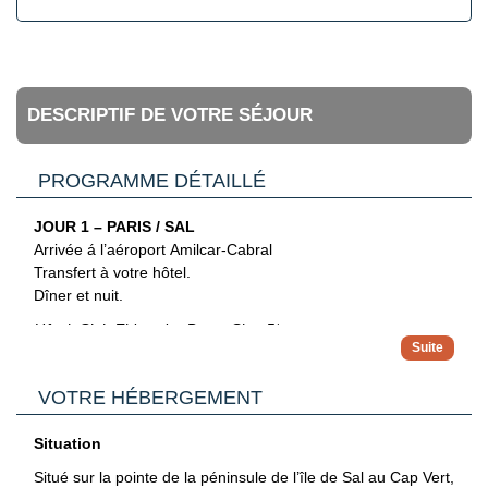
DESCRIPTIF DE VOTRE SÉJOUR
PROGRAMME DÉTAILLÉ
JOUR 1 – PARIS / SAL
Arrivée á l’aéroport Amilcar-Cabral
Transfert à votre hôtel.
Dîner et nuit.
Hôtel: Club Eldorador Ponta Sino 5*
JOUR 2 – SANTA MARIA
Journée libre.
VOTRE HÉBERGEMENT
Profiter de la formule tout-inclus de votre hôtel.
Hôtel: Club Eldorador Ponta Sino 5*
Situation
JOUR 3 – SANTA MARIA / PALMEIRA / BURRACONA /
Situé sur la pointe de la péninsule de l’île de Sal au Cap Vert,