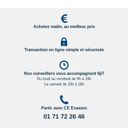
- Canada : sur le site du gouvernement canadien en
Cliquant ici.
Pour les passagers binationaux ou de nationalité étrangère
:
Achetez malin, au meilleur prix
il est préférable de vous rapprocher du consulat ou de
l’ambassade du pays de destination et de transit.
Important
:
Les formalités administratives et sanitaires étant
Transaction en ligne simple et sécurisée
susceptibles de changer entre votre réservation et votre
départ, nous vous recommandons vivement de consulter
régulièrement le site du ministère des affaires étrangères en
Cliquant ici.
Nos conseillers vous accompagnent 6j/7
Du lundi au vendredi de 9h à 19h
Le samedi de 10h à 18h
Partir avec CE Evasion
01 71 72 26 46