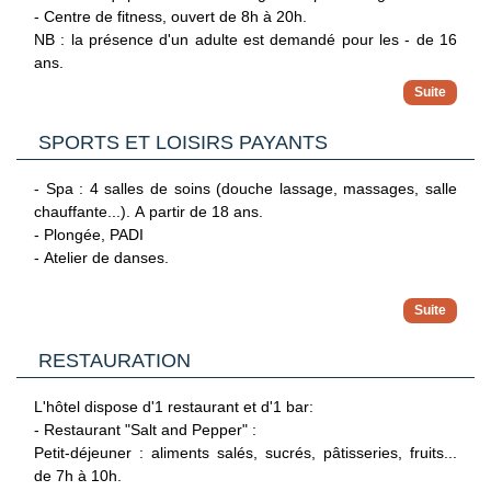
- Centre de fitness, ouvert de 8h à 20h.
NB : la présence d'un adulte est demandé pour les - de 16
ans.
SPORTS ET LOISIRS PAYANTS
- Spa : 4 salles de soins (douche lassage, massages, salle
chauffante...). A partir de 18 ans.
- Plongée, PADI
- Atelier de danses.
A proximité :
- Location de vélos/voitures
- Sports nautiques : wakeboard, banana boat, cours de
RESTAURATION
kitesurf, catamaran;
- Golf
L'hôtel dispose d'1 restaurant et d'1 bar:
- Salinas de Santa-Marie (3.3 km).
- Restaurant "Salt and Pepper" :
- Monte Leao (15 km).
Petit-déjeuner : aliments salés, sucrés, pâtisseries, fruits...
- Buracona (32 km).
de 7h à 10h.