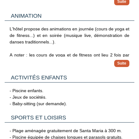
- Service de change.
En supplément :
- Blanchisserie.
ANIMATION
- Coffre-fort
- Mini-bar
L'hôtel propose des animations en journée (cours de yoga et
de fitness...) et en soirée (musique live, démonstration de
danses traditionnels...).
A noter : les cours de yoga et de fitness ont lieu 2 fois par
semaine.
ACTIVITÉS ENFANTS
- Piscine enfants.
- Jeux de sociétés.
- Baby-sitting (sur demande).
SPORTS ET LOISIRS
- Plage aménagée gratuitement de Santa Maria à 300 m.
- Piscine équipée de chaises longues et parasols gratuits.