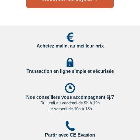
des formalités spécifiques s'appliquent.
Nous vous invitons à
consulter les sites ci-dessous pour plus d’information :
- Grande Bretagne : sur le site du gouvernement britannique
en
Cliquant ici.
- Etats Unis : sur le site du Service Public en
Achetez malin, au meilleur prix
Cliquant ici.
- Canada : sur le site du gouvernement canadien en
Cliquant ici.
Transaction en ligne simple et sécurisée
Pour les passagers binationaux ou de nationalité étrangère
:
il est préférable de vous rapprocher du consulat ou de
l’ambassade du pays de destination et de transit.
Nos conseillers vous accompagnent 6j/7
Du lundi au vendredi de 9h à 19h
Le samedi de 10h à 18h
Important
:
Les formalités administratives et sanitaires étant
susceptibles de changer entre votre réservation et votre
départ, nous vous recommandons vivement de consulter
régulièrement le site du ministère des affaires étrangères en
Partir avec CE Evasion
Cliquant ici.