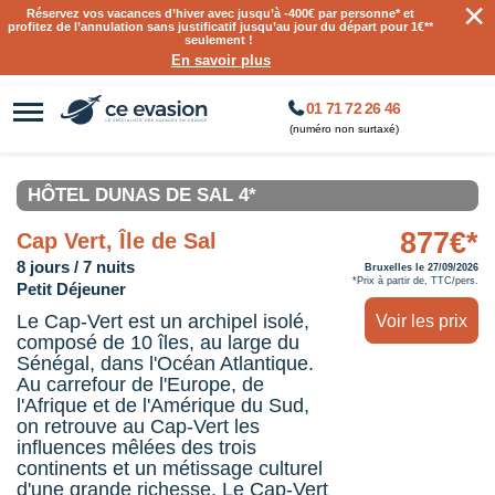
×
Réservez vos vacances d’hiver avec jusqu’à
-400€ par personne
* et
profitez de l’annulation sans justificatif jusqu’au jour du départ pour 1€**
seulement !
En savoir plus
01 71 72 26 46
(numéro non surtaxé)
HÔTEL DUNAS DE SAL 4*
877€*
Cap Vert, Île de Sal
8 jours / 7 nuits
Bruxelles le 27/09/2026
*Prix à partir de, TTC/pers.
Petit Déjeuner
Le Cap-Vert est un archipel isolé,
Voir les prix
composé de 10 îles, au large du
Sénégal, dans l'Océan Atlantique.
Au carrefour de l'Europe, de
l'Afrique et de l'Amérique du Sud,
on retrouve au Cap-Vert les
influences mêlées des trois
continents et un métissage culturel
d'une grande richesse. Le Cap-Vert