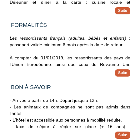
Déjeuner et dîner à la carte : cuisine locale et
internationales, de 12h à 15h et de 19h à 22h.
- Bar à la piscine : snacks, de 10h à 19h.
FORMALITÉS
Durant votre séjour, vous bénéficierez de la formule petit-
déjeuner, sous forme de buffet au restaurant principal.
Les ressortissants français (adultes, bébés et enfants)
:
passeport valide minimum 6 mois après la date de retour.
Avec un supplément, vous pourrez bénéficier de la formule
demi-pension et pension complète.
À compter du 01/01/2019, les ressortissants des pays de
l'Union Européenne, ainsi que ceux du Royaume Uni,
La demi-pension et le pension complète sont servies à partir
Suisse, Norvège, Islande et Liechtenstein, sont exemptés de
d'un menu quotidien à choix comprenant 3 options d'entrée,
visa.
de plat principal et de dessert. Les boissons non incluses.
BON À SAVOIR
Toutefois, vous devrez vous acquitter de la taxe de sécurité
aéroportuaire (TSA - Airport Security Tax) en vous pré-
- Arrivée à partir de 14h. Départ jusqu'à 12h.
enregistrant avant votre départ (de préférence 5 jours avant)
- Les animaux de compagnies ne sont pas admis dans
sur le site www.ease.gov.cv
l'hôtel.
- L'hôtel est accessible aux personnes à mobilité réduite.
Les règles relatives au franchissement des frontières
- Taxe de séjour à régler sur place (+ 16 ans) :
propres à chaque pays étant amenées à évoluer, il est
2.5euros/personne/nuit (sous réserve de modifications par
vivement conseillé de se reporter à la rubrique "conseils aux
les autorités locales).