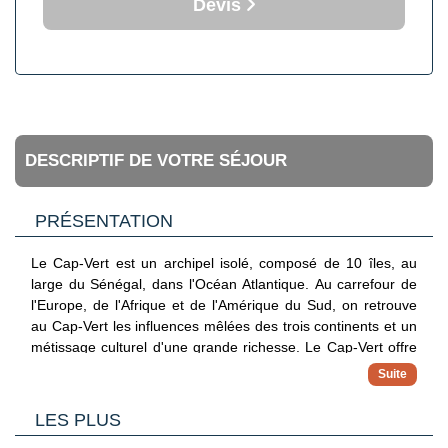
Devis
DESCRIPTIF DE VOTRE SÉJOUR
PRÉSENTATION
Le Cap-Vert est un archipel isolé, composé de 10 îles, au
large du Sénégal, dans l'Océan Atlantique. Au carrefour de
l'Europe, de l'Afrique et de l'Amérique du Sud, on retrouve
au Cap-Vert les influences mêlées des trois continents et un
métissage culturel d'une grande richesse. Le Cap-Vert offre
une flore variée : pâturages et zones cultivées, savane semi-
désertique, acacias, dragonniers des Canaries.
L'île de Sal est mondialement réputée pour ses magnifiques
LES PLUS
plages, sports de glisse, et son climat estival tout au long de