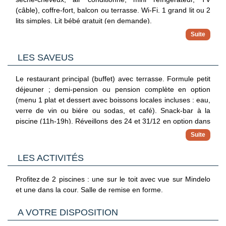
(câble), coffre-fort, balcon ou terrasse. Wi-Fi. 1 grand lit ou 2
lits simples. Lit bébé gratuit (en demande).
-
Chambre standard vue piscine
: env. 25 m², pour 1 à 2
pers.
-
Chambre supérieure vue piscine / vue baie latérale
LES SAVEUS
: entre 25 et 31 m², pour 1 à 2 pers.
-
Chambre famille vue baie partielle
: env. 31 m², pour 3 à
Le restaurant principal (buffet) avec terrasse. Formule petit
4 pers. Communicantes en option, pour 4 à 5 pers. Canapé-
déjeuner ; demi-pension ou pension complète en option
lit pour les 3e à 5è personnes.
(menu 1 plat et dessert avec boissons locales incluses : eau,
-
Suite vue baie frontale
: pour 2 à 3 pers. 3e personne sur
verre de vin ou biére ou sodas, et café). Snack-bar à la
lit d’appoint. Avec bain à remous en option.
piscine (11h-19h). Réveillons des 24 et 31/12 en option dans
toutes les pensions, hors boissons.
A partir du 01/11/2026 :
Les chambres disposent de salle de bains (douche/WC),
LES ACTIVITÉS
sèche-cheveux, air conditionné, mini réfrigérateur, TV
(câble), coffre-fort, balcon ou terrasse. Wi-Fi. 1 grand lit ou 2
Profitez de 2 piscines : une sur le toit avec vue sur Mindelo
lits simples (90 x 200 cm). Lit bébé gratuit (en demande).
et une dans la cour. Salle de remise en forme.
-
Chambre standard vue sur cour avec piscine
: env. 25
m², pour 1 à 2 pers.
-
A VOTRE DISPOSITION
Chambre supérieure vue sur Mindelo
: entre 25 et 31
m², pour 1 à 2 pers.