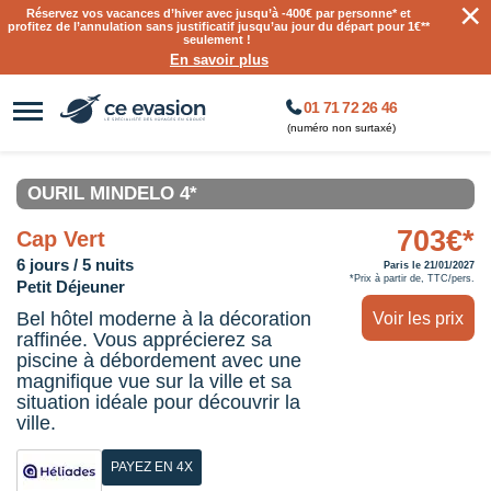
×
Réservez vos vacances d’hiver avec jusqu’à
-400€ par personne
* et
profitez de l’annulation sans justificatif jusqu’au jour du départ pour 1€**
seulement !
En savoir plus
01 71 72 26 46
(numéro non surtaxé)
OURIL MINDELO 4*
703€*
Cap Vert
6 jours / 5 nuits
Paris le 21/01/2027
*Prix à partir de, TTC/pers.
Petit Déjeuner
Bel hôtel moderne à la décoration
Voir les prix
raffinée. Vous apprécierez sa
piscine à débordement avec une
magnifique vue sur la ville et sa
situation idéale pour découvrir la
ville.
PAYEZ EN 4X