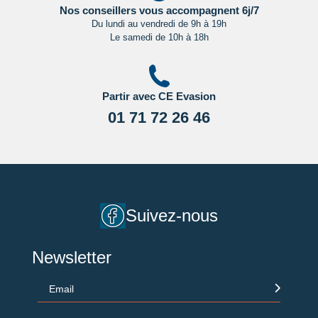
Important
:
Les formalités administratives et sanitaires étant
Nos conseillers vous accompagnent 6j/7
susceptibles de changer entre votre réservation et votre
Du lundi au vendredi de 9h à 19h
Le samedi de 10h à 18h
départ, nous vous recommandons vivement de consulter
régulièrement le site du ministère des affaires étrangères en
Cliquant ici.
Partir avec CE Evasion
01 71 72 26 46
Suivez-nous
Newsletter
Email