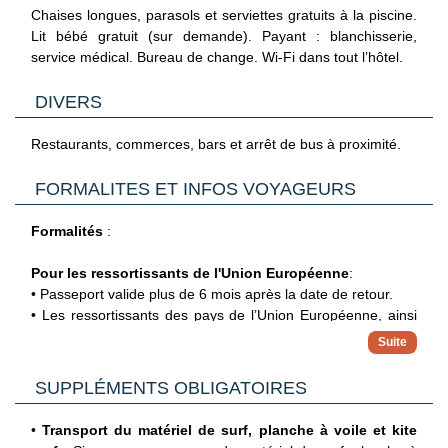
-
Chambre famille vue baie partielle
: env. 31 m², pour 3 à
Chaises longues, parasols et serviettes gratuits à la piscine.
4 pers. Communicantes en option, pour 4 à 5 pers. Canapé-
Lit bébé gratuit (sur demande). Payant : blanchisserie,
lit pour les 3e à 5è personnes.
service médical. Bureau de change. Wi-Fi dans tout l’hôtel.
-
Suite vue baie frontale
: pour 2 à 3 pers. 3e personne sur
lit d’appoint. Avec bain à remous en option.
DIVERS
Restaurants, commerces, bars et arrêt de bus à proximité.
FORMALITES ET INFOS VOYAGEURS
Formalités
:
Pour les ressortissants de l'Union Européenne
:
• Passeport valide plus de 6 mois après la date de retour.
• Les ressortissants des pays de l’Union Européenne, ainsi
que ceux du Royaume Uni, Suisse, Norvège, Islande et
Liechtenstein, sont exemptés de visa. Le visa reste
https://www.ease.gov.cv/
obligatoire pour les autres ressortissants (non compris dans
SUPPLÉMENTS OBLIGATOIRES
nos forfaits).
Aux termes de la loi, la pré-inscription devra se faire, au
•
maximum, 5 jours avant la date de départ du voyage.
Tous les passagers
(sauf bébés de moins de 2 ans)
•
Transport du matériel de surf, planche à voile et kite
doivent s’acquitter de la
TSA (Airport Security Tax)