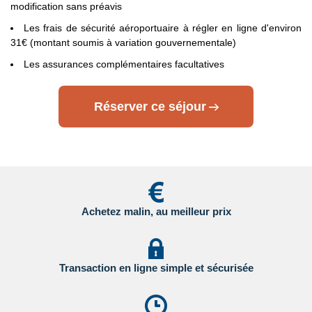
modification sans préavis
- Etats Unis : sur le site du Service Public en
Cliquant ici.
Les frais de sécurité aéroportuaire à régler en ligne d'environ
31€ (montant soumis à variation gouvernementale)
- Canada : sur le site du gouvernement canadien en
Les assurances complémentaires facultatives
Cliquant ici.
Pour les passagers binationaux ou de nationalité étrangère
:
Réserver ce séjour
il est préférable de vous rapprocher du consulat ou de
l’ambassade du pays de destination et de transit.
Important
:
Les formalités administratives et sanitaires étant
susceptibles de changer entre votre réservation et votre
départ, nous vous recommandons vivement de consulter
régulièrement le site du ministère des affaires étrangères en
Achetez malin, au meilleur prix
Cliquant ici.
Transaction en ligne simple et sécurisée