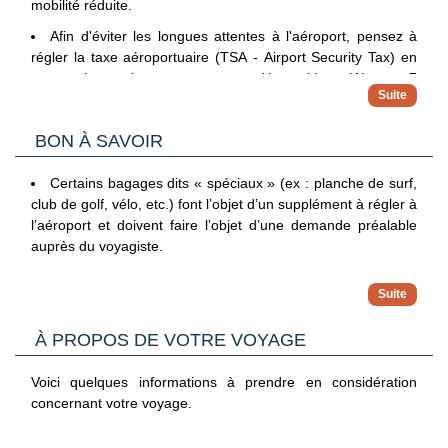
mobilité réduite.
Blanchisserie
Afin d'éviter les longues attentes à l'aéroport, pensez à
régler la taxe aéroportuaire (TSA - Airport Security Tax) en
Boutique
vous pré-enregistrant avant votre départ (de préférence 7
Location de voitures, de bicyclettes
jours avant) en contactant directement notre partenaire sur
place :
visa.cv@on-travelsolutionscv.com
.
BON À SAVOIR
Certains bagages dits « spéciaux » (ex : planche de surf,
club de golf, vélo, etc.) font l’objet d’un supplément à régler à
l’aéroport et doivent faire l’objet d’une demande préalable
auprès du voyagiste.
L’organisme en charge des transferts entre l’aéroport et
l’hôtel se réserve également le droit d’appliquer un
À PROPOS DE VOTRE VOYAGE
supplément pour le transport des « bagages spéciaux ». Ce
supplément sera à régler directement sur place.
Voici quelques informations à prendre en considération
concernant votre voyage.