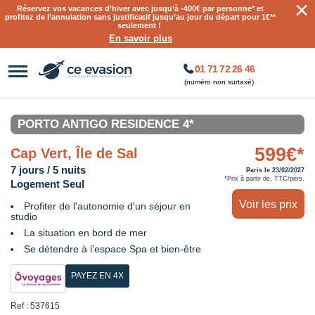
×
Réservez vos vacances d’hiver avec jusqu’à
-400€ par personne
* et
profitez de l’annulation sans justificatif jusqu’au jour du départ pour 1€**
seulement !
En savoir plus
01 71 72 26 46
(numéro non surtaxé)
PORTO ANTIGO RESIDENCE 4*
599€*
Cap Vert, Île de Sal
7 jours / 5 nuits
Paris le 23/02/2027
*Prix à partir de, TTC/pers.
Logement Seul
Voir les prix
Profiter de l'autonomie d'un séjour en
studio
La situation en bord de mer
Se détendre à l’espace Spa et bien-être
PAYEZ EN 4X
Ref : 537615