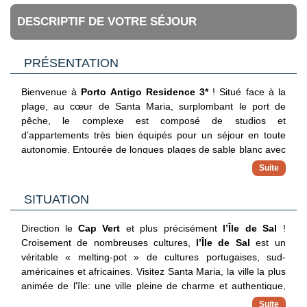
DESCRIPTIF DE VOTRE SÉJOUR
PRÉSENTATION
Bienvenue à
Porto Antigo Residence 3*
! Situé face à la
plage, au cœur de Santa Maria, surplombant le port de
pêche, le complexe est composé de studios et
d’appartements très bien équipés pour un séjour en toute
autonomie. Entourée de longues plages de sable blanc avec
des eaux cristallines, la Villa de Santa Maria offre un
environnement animé avec ses bars, ses restaurants, ses
spectacles et ses concerts « live « …
SITUATION
Direction le
Cap Vert
et plus précisément
l’Île de Sal
!
Croisement de nombreuses cultures,
l’Île de Sal
est un
véritable « melting-pot » de cultures portugaises, sud-
américaines et africaines. Visitez Santa Maria, la ville la plus
animée de l'île: une ville pleine de charme et authentique,
grâce à ses jolis bateaux de pêche, son architecture et ses