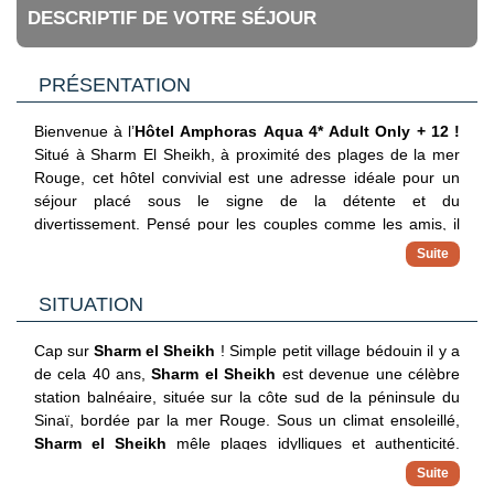
DESCRIPTIF DE VOTRE SÉJOUR
PRÉSENTATION
Bienvenue à l’
Hôtel Amphoras Aqua 4* Adult Only + 12 !
Situé à Sharm El Sheikh, à proximité des plages de la mer
Rouge, cet hôtel convivial est une adresse idéale pour un
séjour placé sous le signe de la détente et du
divertissement. Pensé pour les couples comme les amis, il
offre une atmosphère décontractée et des installations
adaptées à toutes les préférences. Les chambres
confortables permettent de se reposer après une journée
SITUATION
ensoleillée, tandis que les piscines et les espaces de loisirs
invitent à profiter pleinement des vacances. Vous
Cap sur
Sharm el Sheikh
! Simple petit village bédouin il y a
apprécierez également la restauration variée et l’ambiance
de cela 40 ans,
Sharm el Sheikh
est devenue une célèbre
animée de l’établissement. Grâce à sa situation à Sharm El
station balnéaire, située sur la côte sud de la péninsule du
Sheikh, cet hôtel constitue le point de départ idéal pour
Sinaï, bordée par la mer Rouge. Sous un climat ensoleillé,
découvrir les richesses de la mer Rouge et savourer des
Sharm el Sheikh
mêle plages idylliques et authenticité.
vacances en toute simplicité.
Réputée pour ses sites de plongée exceptionnels, la région
abrite des récifs coralliens spectaculaires comme ceux du
Plage privée de sable (env. 600 m)