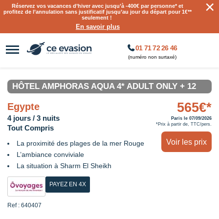
×
Réservez vos vacances d’hiver avec jusqu’à
-400€ par personne
* et
profitez de l’annulation sans justificatif jusqu’au jour du départ pour 1€**
seulement !
En savoir plus
01 71 72 26 46
(numéro non surtaxé)
HÔTEL AMPHORAS AQUA 4* ADULT ONLY + 12
565€*
Egypte
4 jours / 3 nuits
Paris le 07/09/2026
*Prix à partir de, TTC/pers.
Tout Compris
Voir les prix
La proximité des plages de la mer Rouge
L’ambiance conviviale
La situation à Sharm El Sheikh
PAYEZ EN 4X
Ref : 640407