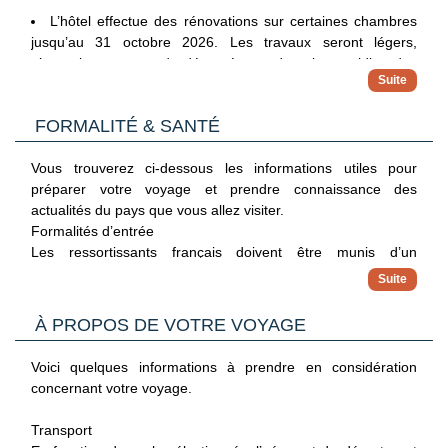
Avec participation (€) :
L’hôtel effectue des rénovations sur certaines chambres
Service médical (sur demande)
jusqu’au 31 octobre 2026. Les travaux seront légers,
Location de voiture
n’occasionnant pas de désagrément dans le quotidien des
clients. Tous les services et installations de l’hôtel
continueront à fonctionner normalement. Certaines
FORMALITÉ & SANTÉ
nuisances sonores sont à prévoir.
Vous trouverez ci-dessous les informations utiles pour
préparer votre voyage et prendre connaissance des
actualités du pays que vous allez visiter.
Formalités d’entrée
Les ressortissants français doivent être munis d’un
passeport individuel avec une durée de validité minimum de
6 mois après la date de retour.
Un visa est obligatoire pour l’entrée sur le territoire et sera
À PROPOS DE VOTRE VOYAGE
délivré à l'arrivée (53€ à ce jour incluant les frais
d’assistance, à régler sur place, en euros et en espèce).
Voici quelques informations à prendre en considération
Pour Hurghada et Sharm El Sheikh : La vignette visa peut
concernant votre voyage.
également être achetée directement dans les aéroports
internationaux d’Égypte auprès de guichets, en espèces
Transport
exclusivement (USD ou Euros) d’un montant de 30 USD.