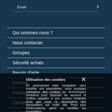
Email
Qui sommes-nous ?
Nous contacter
Groupes
Sécurité achats
Besoin d'aide
×
Utilisation des cookies
Cookies
En poursuivant votre navigation sans
modifier vos paramètres, vous acceptez
Politique de confidentialité
l'utilisation des cookies ou technologies
similaires pour disposer de services et
d'offres adaptés à vos centres d'intérêts
ainsi que pour la sécurisation des
Conditions générales de vente et FIS
transactions sur notre site. Pour plus
d'informations, gérer ou modifier les
paramètres,