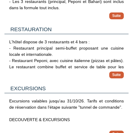
- Les 3 restaurants (principal, Peponi et Bahari) sont inclus
dans la formule tout inclus.
- Snacks légers de 10h à 12h et de 15h à 18h : pizzas,
sandwichs, fruits à coque.
- Boissons locales :
RESTAURATION
Aux repas : eau, jus de fruits, bière et vin de table, café et
thé.
L'hôtel dispose de 3 restaurants et 4 bars :
Aux bars (à l'exception du Jetty Bar) de 10h à 22h : eau,
- Restaurant principal semi-buffet proposant une cuisine
sodas, jus de fruits, bière et vin de table, sélection de
locale et internationale.
cocktail, vodka, rhum, brandy, whisky, gin, sont disponibles.
- Restaurant Peponi, avec cuisine italienne (pizzas et pâtes).
Au Jetty Bar, toutes les boissons (eau, sodas, jus de fruits,
Le restaurant combine buffet et service de table pour les
bière et vins de table, sélection de cocktail, vodka, rhum,
pizzas (dîner uniquement sur réservation).
brandy, whisky, gin) sont disponibles 24h/24.
- Restaurant Bahari, cuisine servie sous forme de buffet.
Ouvert pour le déjeuner (cuisine internationale) et le dîner
EXCURSIONS
(cuisine indienne). Pour les deux services, une réservation
est nécessaire.
Excursions valables jusqu'au 31/10/26. Tarifs et conditions
- 4 bars (dont 1 piscine, 1 plage, 1 pilotis sur l'océan).
de réservation dans l'étape suivante "tunnel de commande".
Durant votre séjour, vous bénéficierez d'une formule tout
DECOUVERTE & EXCURSIONS
inclus (se référer à la rubrique "tout inclus").
LA ROUTE DES EPICES ET STONE TOWN