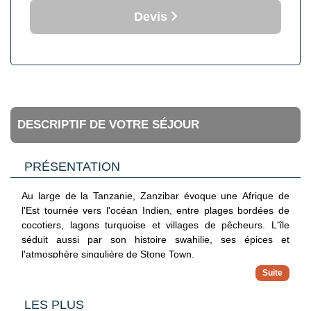
Devis
DESCRIPTIF DE VOTRE SÉJOUR
PRÉSENTATION
Au large de la Tanzanie, Zanzibar évoque une Afrique de
l'Est tournée vers l'océan Indien, entre plages bordées de
cocotiers, lagons turquoise et villages de pêcheurs. L'île
séduit aussi par son histoire swahilie, ses épices et
l'atmosphère singulière de Stone Town.
La côte sud-est séduit par ses paysages ouverts, ses
villages en bord de mer et ses plages soumises au rythme
des marées.
LES PLUS