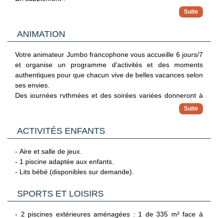
- Terrasse ou balcon aménagé.
- Blanchisserie.
- Lits bébé (disponibles sur demande).
ANIMATION
Capacité maximale : 2 adultes.
Votre animateur Jumbo francophone vous accueille 6 jours/7
Avec supplément :
et organise un programme d'activités et des moments
- Suite vue mangrove ou piscine (49 m²). Capacité maximale
authentiques pour que chacun vive de belles vacances selon
: 3 adultes ou 2 adultes + 1 enfant (lit d'appoint).
ses envies.
Des journées rythmées et des soirées variées donneront à
Info : logements sans TV.
votre séjour le petit plus que vous attendiez !
NB : Certaines chambres disposent d'un balcon commun
L'hôtel propose aussi :
avec une chambre voisine.
ACTIVITÉS ENFANTS
- animation internationale légère en journée (stretching,
aquagym, jeux) et spectacles 3 soirs/semaine.
- Aire et salle de jeux.
- 1 piscine adaptée aux enfants.
- Lits bébé (disponibles sur demande).
SPORTS ET LOISIRS
- 2 piscines extérieures aménagées : 1 de 335 m² face à