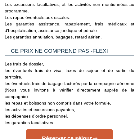
Les excursions facultatives, et les activités non mentionnées au
Cliquant ici.
programme.
Les repas éventuels aux escales.
- Etats Unis : sur le site du Service Public en
Les garanties assistance, rapatriement, frais médicaux et
Cliquant ici.
d'hospitalisation, assistance juridique et pénale.
Les garanties annulation, bagages, retard aérien.
- Canada : sur le site du gouvernement canadien en
Cliquant ici.
CE PRIX NE COMPREND PAS -FLEXI
Pour les passagers binationaux ou de nationalité étrangère
:
Les frais de dossier,
il est préférable de vous rapprocher du consulat ou de
les éventuels frais de visa, taxes de séjour et de sortie du
l’ambassade du pays de destination et de transit.
territoire,
les éventuels frais de bagage facturés par la compagnie aérienne
Important
:
Les formalités administratives et sanitaires étant
(Nous vous invitons à vérifier directement auprès de la
susceptibles de changer entre votre réservation et votre
compagnie)
départ, nous vous recommandons vivement de consulter
les repas et boissons non compris dans votre formule,
régulièrement le site du ministère des affaires étrangères en
les activités et excursions payantes,
Cliquant ici.
les dépenses d'ordre personnel,
les garanties facultatives.
Réserver ce séjour