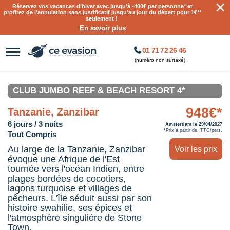
×
Réservez vos vacances d’hiver avec jusqu’à
-400€ par personne
* et
profitez de l’annulation sans justificatif jusqu’au jour du départ pour 1€**
seulement !
En savoir plus
01 71 72 26 46
(numéro non surtaxé)
CLUB JUMBO REEF & BEACH RESORT 4*
948€*
Tanzanie, Zanzibar
6 jours / 3 nuits
Amsterdam le 29/04/2027
*Prix à partir de, TTC/pers.
Tout Compris
Au large de la Tanzanie, Zanzibar
Voir les prix
évoque une Afrique de l'Est
tournée vers l'océan Indien, entre
plages bordées de cocotiers,
lagons turquoise et villages de
pêcheurs. L'île séduit aussi par son
histoire swahilie, ses épices et
l'atmosphère singulière de Stone
Town.