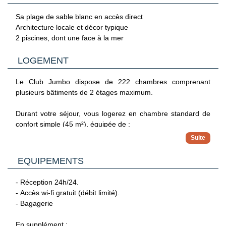
Le Club Jumbo Reef & Beach Resort se trouve à Jambiani,
Sa plage de sable blanc en accès direct
face à l'océan, à proximité du récif corallien. Vous
Architecture locale et décor typique
séjournerez à 7 km du village de Jambiani, à 26 km de la
2 piscines, dont une face à la mer
forêt de Jozani et à 56 km de Stone Town et de l'aéroport
international.
LOGEMENT
Le Club Jumbo dispose de 222 chambres comprenant
plusieurs bâtiments de 2 étages maximum.
Durant votre séjour, vous logerez en chambre standard de
confort simple (45 m²), équipée de :
- 1 lit king-size avec moustiquaire.
- Salle de bain avec douche, sèche-cheveux et articles de
EQUIPEMENTS
toilette gratuits.
- Climatisation.
- Réception 24h/24.
- Wi-Fi (débit limité) gratuit dans tout l'hôtel.
- Accès wi-fi gratuit (débit limité).
- Nécessaire à thé/café
- Bagagerie
- Coffre-fort.
- Mini-réfrigérateur (sur demande).
En supplément :