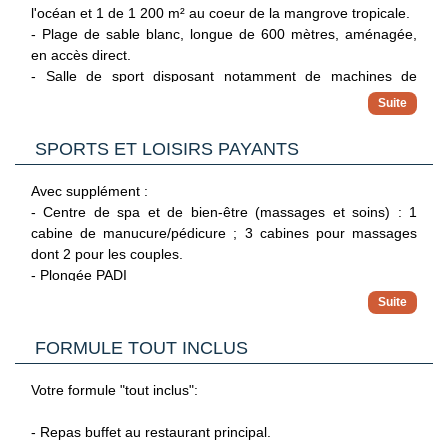
l'océan et 1 de 1 200 m² au coeur de la mangrove tropicale.
- Plage de sable blanc, longue de 600 mètres, aménagée,
en accès direct.
- Salle de sport disposant notamment de machines de
cardio, d'un trampoline et de tapis de yoga.
- tennis de table, billard, beach-volley, water-polo.
- Pongée avec masque et tuba.
SPORTS ET LOISIRS PAYANTS
Horaires d'ouverture des piscines :
Avec supplément :
8h - 20h.
- Centre de spa et de bien-être (massages et soins) : 1
cabine de manucure/pédicure ; 3 cabines pour massages
dont 2 pour les couples.
- Plongée PADI
- Kitesurf, kayak.
- Location de vélos.
- Pêche.
FORMULE TOUT INCLUS
Votre formule "tout inclus":
- Repas buffet au restaurant principal.