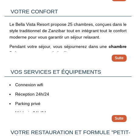
VOTRE CONFORT
Le Bella Vista Resort propose 25 chambres, conçues dans le
style traditionnel de Zanzibar tout en intégrant tout le confort
moderne pour vous garantir un séjour relaxant.
Pendant votre séjour, vous séjournerez dans une
chambre
Deluxe avec vue sur le jardin
.
En option et en supplément, vous pouvez choisir une
chambre Deluxe avec vue sur la piscine
.
VOS SERVICES ET ÉQUIPEMENTS
Toutes les chambres sont équipées de :
Connexion wifi
Balcon
Réception 24h/24
Climatisation
Parking privé
Mini-frigo
Médecin 24h/24
Télévision
Laverie
Coffre-fort
Certaines prestations peuvent être en supplément.
VOTRE RESTAURATION ET FORMULE "PETIT-