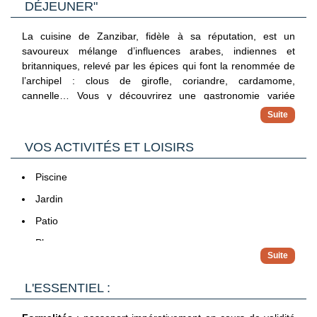
DÉJEUNER"
La cuisine de Zanzibar, fidèle à sa réputation, est un
savoureux mélange d’influences arabes, indiennes et
britanniques, relevé par les épices qui font la renommée de
l’archipel : clous de girofle, coriandre, cardamome,
cannelle… Vous y découvrirez une gastronomie variée
comprenant fruits de mer, viandes, poissons, salades et
plats locaux typiques que nous vous invitons à goûter.
Pendant votre séjour, la formule
Petit-déjeuner
vous donne
VOS ACTIVITÉS ET LOISIRS
accès au restaurant principal de l’hôtel.
En option, vous pourrez également profiter des formules
Piscine
suivantes :
-
Demi-pension
Jardin
: petit-déjeuner et dîner au restaurant
principal de l’hôtel.
Patio
-
Pension complète
: petit-déjeuner, déjeuner et dîner au
Plage
restaurant principal de l’hôtel.
-
Tout compris
: petit-déjeuner, déjeuner et dîner, ainsi
Activités sportives
qu’un verre de jus ou de soda par repas, deux bières locales
L'ESSENTIEL :
Plongée sous-marine
par jour, un verre de vin par jour et deux verres d’alcools
locaux.
Certaines prestations peuvent être en supplément.