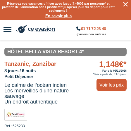
×
Réservez vos vacances d’hiver avec jusqu’à
-400€ par personne
* et
profitez de l’annulation sans justificatif jusqu’au jour du départ pour 1€**
seulement !
En savoir plus
01 71 72 26 46
(numéro non surtaxé)
HÔTEL BELLA VISTA RESORT 4*
1,148€*
Tanzanie, Zanzibar
8 jours / 6 nuits
Paris le 06/11/2026
*Prix à partir de, TTC/pers.
Petit Déjeuner
Le calme de l’océan indien
Voir les prix
Les merveilles d’une nature
sauvage
Un endroit authentique
Ref : 525233