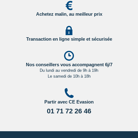
Pour les passagers binationaux ou de nationalité étrangère
:
il est préférable de vous rapprocher du consulat ou de
Achetez malin, au meilleur prix
l’ambassade du pays de destination et de transit.
Important
:
Les formalités administratives et sanitaires étant
susceptibles de changer entre votre réservation et votre
Transaction en ligne simple et sécurisée
départ, nous vous recommandons vivement de consulter
régulièrement le site du ministère des affaires étrangères en
Cliquant ici.
Nos conseillers vous accompagnent 6j/7
Du lundi au vendredi de 9h à 19h
Le samedi de 10h à 18h
Partir avec CE Evasion
01 71 72 26 46