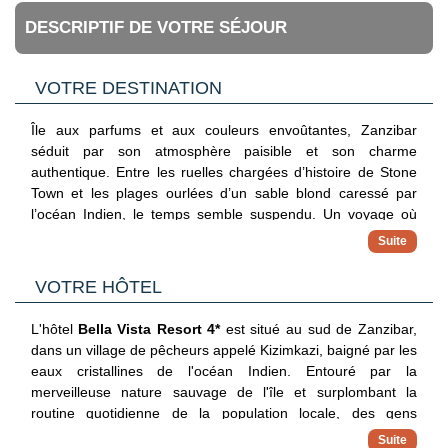
DESCRIPTIF DE VOTRE SÉJOUR
VOTRE DESTINATION
Île aux parfums et aux couleurs envoûtantes, Zanzibar
séduit par son atmosphère paisible et son charme
authentique. Entre les ruelles chargées d’histoire de Stone
Town et les plages ourlées d’un sable blond caressé par
l’océan Indien, le temps semble suspendu. Un voyage où
l’exotisme se mêle à la douceur de vivre, au rythme des
marées et des sourires.
VOTRE HÔTEL
L'hôtel
Bella Vista Resort 4*
est situé au sud de Zanzibar,
dans un village de pêcheurs appelé Kizimkazi, baigné par les
eaux cristallines de l'océan Indien. Entouré par la
merveilleuse nature sauvage de l'île et surplombant la
routine quotidienne de la population locale, des gens
accueillants et sympathiques.