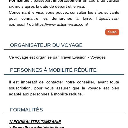
Formalités
: passeport impérativement en cours de validité
six mois après la date de départ et le visa.
Concernant le visa, vous pouvez consulter les sites suivants
pour connaitre les démarches à faire: https://visas-
express.fr/ ou https://www.action-visas.com/
Dès le 1er octobre 2024, les visiteurs de Zanzibar, en
Tanzanie, devront être titulaires d’une assurance voyage
Vous devez souscrire l’assurance voyage pour Zanzibar
obligatoire pour se rendre dans l’archipel. En plus du visa
ORGANISATEUR DU VOYAGE
auprès de la Zanzibar Insurance Corporation (ZIC) via le lien
électronique (e-Visa) d’entrée en Tanzanie, une assurance
ci-après :
visitzanzibar.go.tz.
voyage de 44 US$ sera imposée à tous les visiteurs entrant
Ce voyage est organisé par Travel Evasion - Voyages
Après votre réservation, veuillez envoyer la copie de vos
sur l’île de Zanzibar.
passeports sur l'adresse :
resa@travelevasion.com
PERSONNES À MOBILITÉ RÉDUITE
Langues
: anglais, swahili (langue officielle)
Il est impératif de contacter notre conseiller, avant toute
Monnaie
: le dollar
souscription, pour vous assurer que le voyage est bien
Climat
: chaud et froid dans les hauteurs
adapté aux personnes à mobilité réduite.
Décalage horaire
: +2h en hiver, +1h en été
FORMALITÉS
Santé
: vaccin fortement conseillé contre la fièvre jaune. Etre
à jour de tous les autres vaccins (DTP, ROR,) et sont
1/ FORMALITES TANZANIE
conseillés les vaccins contre la fièvre typhoïde, hépatites A
> Formalites administratives