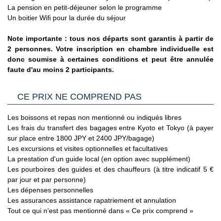
communiquées définitivement à 8 jours du départ
Nationale d'Identité française expirée peut être tolérée. En
de réserver un hôtel de catégorie similaire sélectionné par
La pension en petit-déjeuner selon le programme
* Possibilité départs de Province avec supplément. Le pré
pratique, les compagnies aériennes ne la tolèrent jamais.
nos soins.
Un boitier Wifi pour la durée du séjour
acheminement de Province pourra s'effectuer en avion ou
C’est pourquoi il est impératif de privilégier un passeport
en train.
valide à une Carte Nationale d'Identité expirée, même dans
Note importante : tous nos départs sont garantis à partir de
le cas où cette dernière est considérée par les autorités
2 personnes. Votre inscription en chambre individuelle est
françaises comme toujours en cours de validité.
donc soumise à certaines conditions et peut être annulée
Voyageurs mineurs voyageant seul
: les formalités à
faute d'au moins 2 participants.
respecter se trouvent sur le site du Service Public en
Cliquant ici.
CE PRIX NE COMPREND PAS
Transit par la Grande Bretagne, les Etat-Unis et le Canada
:
des formalités spécifiques s'appliquent.
Nous vous invitons à
Les boissons et repas non mentionné ou indiqués libres
consulter les sites ci-dessous pour plus d’information :
Les frais du transfert des bagages entre Kyoto et Tokyo (à payer
- Grande Bretagne : sur le site du gouvernement britannique
sur place entre 1800 JPY et 2400 JPY/bagage)
en
Les excursions et visites optionnelles et facultatives
Cliquant ici.
La prestation d'un guide local (en option avec supplément)
Les pourboires des guides et des chauffeurs (à titre indicatif 5 €
- Etats Unis : sur le site du Service Public en
par jour et par personne)
Cliquant ici.
Les dépenses personnelles
Les assurances assistance rapatriement et annulation
- Canada : sur le site du gouvernement canadien en
Tout ce qui n’est pas mentionné dans « Ce prix comprend »
Cliquant ici.