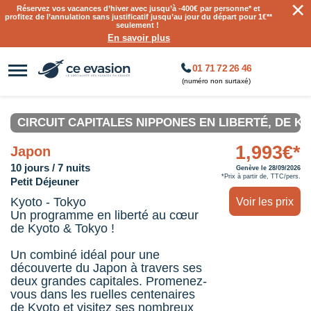
×
Réservez vos vacances d’hiver avec jusqu’à
-400€ par personne
* et
profitez de l’annulation sans justificatif jusqu’au jour du départ pour 1€**
seulement !
En savoir plus
01 71 72 26 46
(numéro non surtaxé)
CIRCUIT CAPITALES NIPPONES EN LIBERTÉ, DE K
1,993€*
Japon
10 jours / 7 nuits
Genève le 28/09/2026
*Prix à partir de, TTC/pers.
Petit Déjeuner
Kyoto - Tokyo
Voir les prix
Un programme en liberté au cœur
de Kyoto & Tokyo !
Un combiné idéal pour une
découverte du Japon à travers ses
deux grandes capitales. Promenez-
vous dans les ruelles centenaires
de Kyoto et visitez ses nombreux