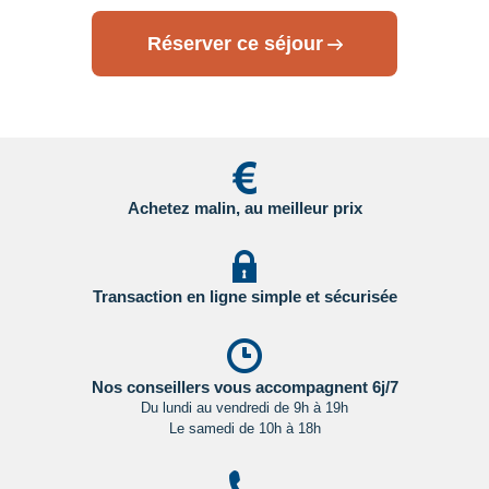
Réserver ce séjour
Pour les passagers binationaux ou de nationalité étrangère
:
il est préférable de vous rapprocher du consulat ou de
l’ambassade du pays de destination et de transit.
Important
:
Les formalités administratives et sanitaires étant
susceptibles de changer entre votre réservation et votre
départ, nous vous recommandons vivement de consulter
régulièrement le site du ministère des affaires étrangères en
Achetez malin, au meilleur prix
Cliquant ici.
Transaction en ligne simple et sécurisée
Nos conseillers vous accompagnent 6j/7
Du lundi au vendredi de 9h à 19h
Le samedi de 10h à 18h