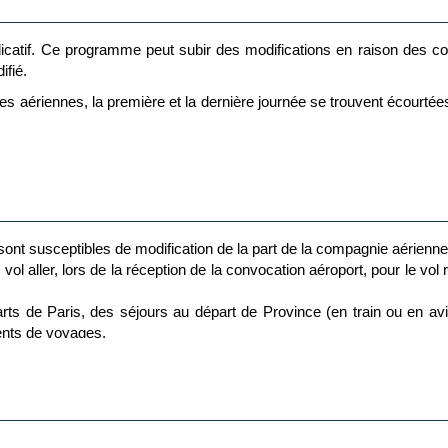
NE
ndicatif. Ce programme peut subir des modifications en raison des co
ifié.
s aériennes, la première et la dernière journée se trouvent écourtées
le écrin de verdure au cœur de la capitale et où le temps semble s’
do. Dirigez-vous vers le quartier rétro d’Asakusa, célèbre pour ses
ransports à destination (train, bus, transfert, ferry, etc..) les repas q
sionnant avec sa lanterne de papier géante et ses couleurs éclatant
vidéo.
ez à l’exploration du quartier bohème de Shimokitazawa. Profitez de 
t sont susceptibles de modification de la part de la compagnie aérienn
Faites un saut au célèbre jardin de Shinjuku Gyoen pour un écrin de 
vol aller, lors de la réception de la convocation aéroport, pour le vol
 de Paris, des séjours au départ de Province (en train ou en av
ents de voyages.
plus de flexibilité, optez pour notre option Pocket Wifi 100Go ! C’est l
stination finale est assuré directement par la compagnie aérienne, mê
teur portable offrant une connexion haut débit. Facile à transporter, il
 portable, tablette).
hi (Tokyo-Japan) 3* (ou similaire)