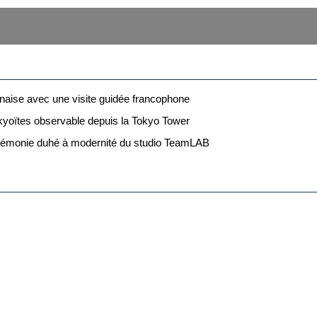
onaise avec une visite guidée francophone
okyoïtes observable depuis la Tokyo Tower
cérémonie duhé à modernité du studio TeamLAB
hi (Tokyo-Japan) 3* (ou similaire)