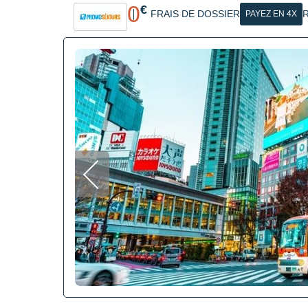
0
€
FRAIS DE DOSSIER
R
PAYEZ EN 4X