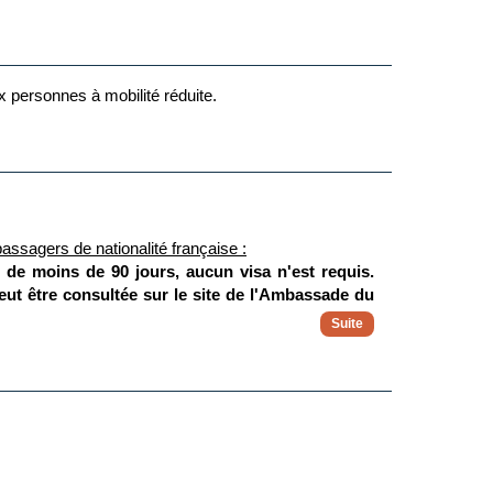
ux personnes à mobilité réduite.
tique, cette tour rouge et blanche offre des vues à
 vue panoramique à 360 degrés qui englobe les gratte-
assagers de nationalité française :
ittoresques offrent des vues impressionnantes et une
r de moins de 90 jours, aucun visa n'est requis.
r la rivière Sumida pour une découverte de la ville
eut être consultée sur le site de l'Ambassade du
 perdu sera refusée. Les enfants mineurs doivent
ur le site France Diplomatie en
 Vibrez devant les plus belles vues de la montagne
guide anglophone vous attend. Vous débutez par une
 ensuite un nouveau point de vue mythique depuis le
é déclarée volée ou perdue se verra refusé l'accès au
t Fuji depuis sa 5ème station pour une vue à couper
née. Une immersion totale dans l’univers du Mont Fuji