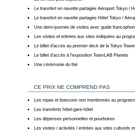
Carte nationale d'identité expirée
- il est possible 
vous attend ! Inclus : un accompagnateur anglophone,
Le transfert en navette partagée Aéroport Tokyo / H
d'Union Européenne ou de l'Espace Schengen, une Car
retour jusqu’au point de rendez-vous.
C’est pourquoi il est impératif de privilégier un pas
Le transfert en navette partagée Hôtel Tokyo / Aéro
Hotel (3*): Comfort Hotel Tokyo Higashi Nihonbas
françaises comme toujours en cours de validité.
Une demi-journée de visites avec guide francopho
Voyageurs mineurs voyageant seul
: les formalités 
Cliquant ici.
JOUR 4 - TOKYO
Les visites et entrées aux sites indiquées au prog
Tokyo.
Le billet d’accès au premier deck de la Tokyo Tower
Transit par la Grande Bretagne, les Etat-Unis et
Petit déjeuner à l’hôtel.
d’information :
Le billet d’accès à l’exposition TeamLAB Planets
Déjeuner et dîner libres.
- Grande Bretagne : sur le site du gouvernement bri
Nos suggestions de visites :
Une cérémonie du thé
Cliquant ici.
Prenez le train et partez à la découverte de l'anc
temples anciens, en admirant le majestueux Grand 
- Etats Unis : sur le site du Service Public en
mer. Poursuivez à Naoshima, une île enchanteresse 
Cliquant ici.
CE PRIX NE COMPREND PAS
travers l'île et explorez le village traditionnel de Hon
Nuit à Tokyo.
- Canada : sur le site du gouvernement canadien en
Les repas et boissons non mentionnés au progra
Excursion disponible (nous consulter)
Cliquant ici.
Les transferts hôtel-gare-hôtel
Sushis class à Tokyo / en anglais: Les sushis, plat
Pour les passagers binationaux ou de nationalité ét
Les dépenses personnelles et pourboires
cette activité immersive. Sous les conseils avertis 
mets que vous avez préparé. Ne manquez pas cette opp
Les visites / activités / entrées aux sites culturel
Important
:
Les formalités administratives et san
Non inclus : le transfert aller-retour pour se rendre