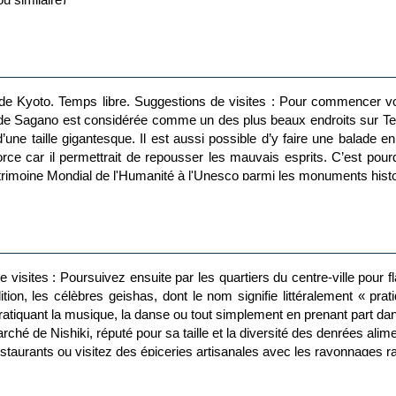
tion de Kyoto. Temps libre. Suggestions de visites : Pour commencer 
e Sagano est considérée comme un des plus beaux endroits sur Te
une taille gigantesque. Il est aussi possible d’y faire une bala
ce car il permettrait de repousser les mauvais esprits. C’est pour
 Patrimoine Mondial de l'Humanité à l'Unesco parmi les monuments hist
de visites : Poursuivez ensuite par les quartiers du centre-ville pour
ion, les célèbres geishas, dont le nom signifie littéralement « prati
pratiquant la musique, la danse ou tout simplement en prenant part da
hé de Nishiki, réputé pour sa taille et la diversité des denrées alim
estaurants ou visitez des épiceries artisanales avec les rayonnages r