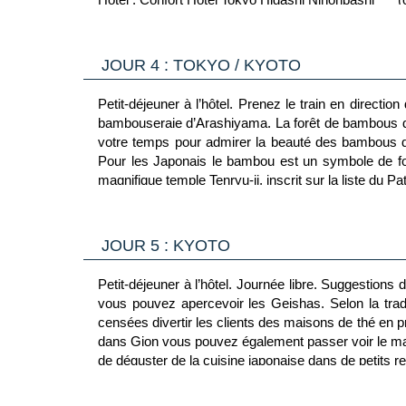
JOUR 4 : TOKYO / KYOTO
Petit-déjeuner à l’hôtel. Prenez le train en direc
bambouseraie d’Arashiyama. La forêt de bambous d
votre temps pour admirer la beauté des bambous d’
Pour les Japonais le bambou est un symbole de for
magnifique temple Tenryu-ji, inscrit sur la liste du
Hôtel : Il Verde Kyoto *** (ou similaire)
JOUR 5 : KYOTO
Petit-déjeuner à l’hôtel. Journée libre. Suggestions 
vous pouvez apercevoir les Geishas. Selon la tradit
censées divertir les clients des maisons de thé en 
dans Gion vous pouvez également passer voir le marc
de déguster de la cuisine japonaise dans de petits r
Hôtel : Il Verde Kyoto *** (ou similaire)