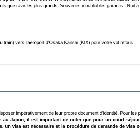
ts que ravir les plus grands. Souvenirs inoubliables garantis ! Nuit 
ou train) vers l’aéroport d’Osaka Kansai (KIX) pour votre vol retour.
isposer impérativement de leur propre document d’identité.
Pour les p
e au Japon, il est important de noter que pour un court séjou
s, un visa est nécessaire et la procédure de demande de visa p
 est valide, car l'entrée avec un passeport périmé ou déclaré