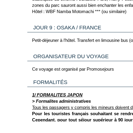
zones du parc sauront aussi bien enchanter les enfan
Hôtel : WBF Namba Motomachi *** (ou similaire)
JOUR 9 : OSAKA / FRANCE
Petit-déjeuner à l’hôtel. Transfert en limousine bus (
ORGANISATEUR DU VOYAGE
Ce voyage est organisé par Promosejours
FORMALITÉS
1/ FORMALITES JAPON
> Formalites administratives
Tous les passagers y compris les mineurs doivent d
Pour les touristes français souhaitant se rendr
Cependant, pour tout séjour supérieur à 90 jour
Japon à Paris. Assurez-vous que votre passeport
posséder leur propre passeport.