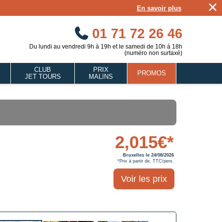
×
En savoir plus
01 71 72 26 46
Du lundi au vendredi 9h à 19h et le samedi de 10h à 18h
(numéro non surtaxé)
CLUB
PRIX
PROMOS
JET TOURS
MALINS
2,015€*
Bruxelles le 24/08/2026
*Prix à partir de, TTC/pers.
Voir les prix