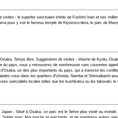
e visites : le superbe sanctuaire shinto de Fushimi Inari et ses millie
ama pour y voir le fameux temple de Kiyomizu-dera, le parc de Maruy
n d’Osaka. Temps libre. Suggestions de visites : Voisine de Kyoto, Osaka
du pays, vous y retrouverez de nombreuses rues couvertes appelée
d’Osaka, un des plus importants du pays, qui a traversé les conflits
ladez-vous dans les quartiers d’Umeda, Namba et Shinsaibashi pour 
ures spécialités locales telles que les kushikatsu ou les takoyaki, l
udio Japan : Situé à Osaka, ce parc est le 5ème plus visité au mond
, Spider man, Moi moche et méchants, et de nombreux autres univer