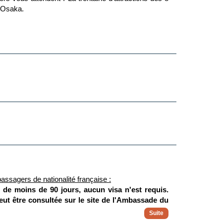
à Osaka.
assagers de nationalité française :
r de moins de 90 jours, aucun visa n'est requis.
eut être consultée sur le site de l'Ambassade du
 perdu sera refusée. Les enfants mineurs doivent