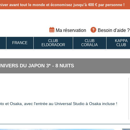
hiver avant tout le monde et économisez jusqu’à 400 € par personne !
Ma réservation
Besoin d'aide ?
CLUB
CLUB
KAPPA
S
FRANCE
ELDORADOR
CORALIA
CLUB
IVERS DU JAPON 3* - 8 NUITS
o et Osaka, avec l'entrée au Universal Studio à Osaka incluse !