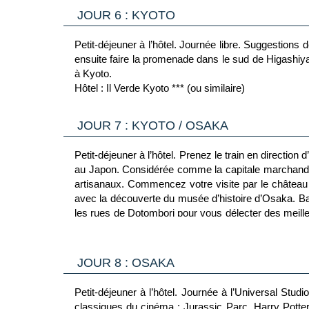
JOUR 6 : KYOTO
Petit-déjeuner à l’hôtel. Journée libre. Suggestions d
ensuite faire la promenade dans le sud de Higashiy
à Kyoto.
Hôtel : Il Verde Kyoto *** (ou similaire)
JOUR 7 : KYOTO / OSAKA
Petit-déjeuner à l’hôtel. Prenez le train en directio
au Japon. Considérée comme la capitale marchande 
artisanaux. Commencez votre visite par le château 
avec la découverte du musée d’histoire d’Osaka. Ba
les rues de Dotombori pour vous délecter des meille
de bars excentriques. Nuit à Osaka.
Hôtel : WBF Namba Motomachi *** (ou similaire)
JOUR 8 : OSAKA
Petit-déjeuner à l’hôtel. Journée à l’Universal St
classiques du cinéma : Jurassic Parc, Harry Potter