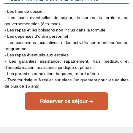
Nationale d'Identité française expirée peut être tolérée. En
pratique, les compagnies aériennes ne la tolèrent jamais.
- Les frais de dossier.
C’est pourquoi il est impératif de privilégier un passeport
- Les taxes éventuelles de séjour, de sorties du territoire, ou
valide à une Carte Nationale d'Identité expirée, même dans
gouvernementales (éco-taxe).
le cas où cette dernière est considérée par les autorités
- Les repas et les boissons non inclus dans la formule.
françaises comme toujours en cours de validité.
- Les dépenses d'ordre personnel
Voyageurs mineurs voyageant seul
: les formalités à
- Les excursions facultatives, et les activités non mentionnées au
respecter se trouvent sur le site du Service Public en
programme.
Cliquant ici.
- Les repas éventuels aux escales.
- Les garanties assistance, rapatriement, frais médicaux et
Transit par la Grande Bretagne, les Etat-Unis et le Canada
:
d'hospitalisation, assistance juridique et pénale.
des formalités spécifiques s'appliquent.
Nous vous invitons à
- Les garanties annulation, bagages, retard aérien.
consulter les sites ci-dessous pour plus d’information :
- Taxe touristique à régler sur place (uniquement pour les adultes
- Grande Bretagne : sur le site du gouvernement britannique
de plus de 16 ans).
en
Cliquant ici.
Réserver ce séjour
- Etats Unis : sur le site du Service Public en
Cliquant ici.
- Canada : sur le site du gouvernement canadien en
Cliquant ici.