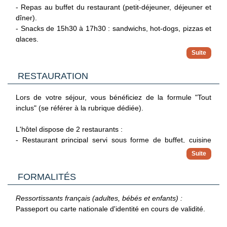
- Repas au buffet du restaurant (petit-déjeuner, déjeuner et
dîner).
- Snacks de 15h30 à 17h30 : sandwichs, hot-dogs, pizzas et
glaces.
- Boissons locales à volonté :
Aux repas : eau, vin, sodas, bière.
Aux bars de 10h à 00h (hors bar chill-out) : eau, boissons
RESTAURATION
chaudes, sodas, bière, vin, sirops, sangria, gin, vodka, rhum,
whisky, brandy, cocktails, liqueurs.
Lors de votre séjour, vous bénéficiez de la formule "Tout
inclus" (se référer à la rubrique dédiée).
L'hôtel dispose de 2 restaurants :
- Restaurant principal servi sous forme de buffet, cuisine
internationale et spécialités locales. Show-cooking.
Petit-déjeuner : 8h à 10h30
Déjeuner : 13h à 15h.
FORMALITÉS
Snacks : 15h30 - 17h30.
Dîner : 18h30 à 21h30.
Ressortissants français (adultes, bébés et enfants) :
Passeport ou carte nationale d'identité en cours de validité.
- Restaurant buffet La Marina, dîner sur réservation
(ouverture de juin à septembre).