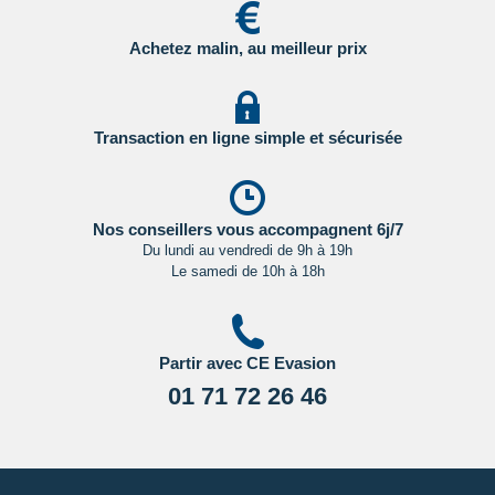
Pour les passagers binationaux ou de nationalité étrangère
:
Achetez malin, au meilleur prix
il est préférable de vous rapprocher du consulat ou de
l’ambassade du pays de destination et de transit.
Important
:
Les formalités administratives et sanitaires étant
Transaction en ligne simple et sécurisée
susceptibles de changer entre votre réservation et votre
départ, nous vous recommandons vivement de consulter
régulièrement le site du ministère des affaires étrangères en
Cliquant ici.
Nos conseillers vous accompagnent 6j/7
Du lundi au vendredi de 9h à 19h
Le samedi de 10h à 18h
Partir avec CE Evasion
01 71 72 26 46