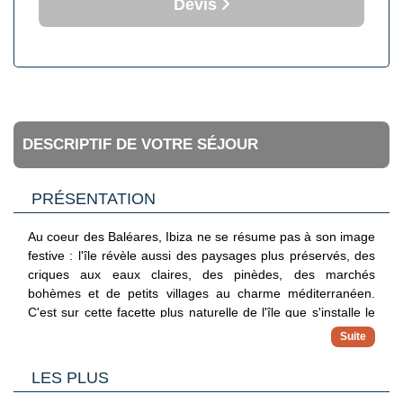
Devis
DESCRIPTIF DE VOTRE SÉJOUR
PRÉSENTATION
Au coeur des Baléares, Ibiza ne se résume pas à son image
festive : l'île révèle aussi des paysages plus préservés, des
criques aux eaux claires, des pinèdes, des marchés
bohèmes et de petits villages au charme méditerranéen.
C'est sur cette facette plus naturelle de l'île que s'installe le
Framissima Invisa Cala Blanca 4*, dans la station d'Es
Figueral, sur la côte nord-est.
LES PLUS
L'hôtel surplombe la plage d'Es Figueral, une plage de sable