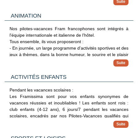
- Balcon.
En supplément :
ANIMATION
Capacité : 2 adultes.
- Location de voiture.
Nos pilotes-vacances Fram francophones sont intégrés à
Avec supplément :
l'équipe internationale et italienne de l'hôtel.
- Chambre supérieure vue mer (environ 20 m²) : mêmes
Tous ensemble, ils vous proposeront :
équipements + balcon vue mer. Capacité maximale : 2
- En journée, un large programme d'activités sportives et des
adultes.
jeux à thèmes, dans la bonne humeur, le sourire et le plaisir
Chambre Iconic (27 m²) : mêmes équipements, douche ou
de partager ensemble de bons moments de détente.
baignoire, chambre neuve entièrement rénove en 2025.
- En soirée, des animations variées pour vous divertir (les
Capacité maximale : +adultes + 2
spectacles d'animation ont lieu 1 soir sur 2 au Cala Verde et
enfants (canapé-lit).
ACTIVITÉS ENFANTS
au Cala Blanca).
- Chambres Premium supérieure et Premium supérieure vue
mer (environ 30 m²). Capacité maximale : 2 adultes + 2
Pendant les vacances scolaires :
Profitez d'un accompagnement Framissima vous
enfants (canapé-lit).
Les Framissima sont pour vos enfants synonymes de
garantissant des vacances inoubliables !
- Junior Suite (environ 40 m²) : mêmes équipements +
vacances réussies et inoubliables ! Les enfants sont rois :
chambre et salon séparés + 2 TV à écran plat. Capacité
club enfants (4-12 ans), 6 jours/7 pendant les vacances
INFO : Suite aux dispositions sanitaires mises en place, le
maximale : 2 adultes + 2 enfants.
scolaires, encadrés par nos Pilotes-Vacances qualifiés qui
programme et la fréquence des animations sont susceptibles
proposent de nombreuses activités variées, en journée
de modifications.
Sur demande :
comme en soirée, adaptées à l'âge de chacun.
Pour vous garantir un séjour en toute quiétude, les équipes
- Lit bébé.