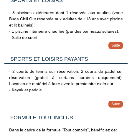
SPORTS ET LOISIRS
de l'hôtel s'engagent à appliquer toutes les mesures
Hors vacances scolaires :
sanitaires en vigueur (veuillez vous référer à la rubrique
- Espace de 5000 m² avec zone aquatique île aux pirates
- 3 piscines extérieures dont 1 réservée aux adultes (zone
Hygiène et sécurité renforcées).
(toboggans, fontaines, cascades...), ouvert de juin à
Buda Chill Out réservée aux adultes de +18 ans avec piscine
septembre selon conditions climatiques et aire de jeux.
et lit balinais).
- Buffet pour enfants au restaurant.
- 1 piscine intérieure chauffée (par des panneaux solaires).
- Bassin adapté.
- Salle de sport.
- Equipement bébé sur demande ( chaises hautes, landaus,
- Aquagym et aérobic
lit bébé...)
- Tir à l'arc, pétanque, fléchette, football.
- Salle de lecture.
SPORTS ET LOISIRS PAYANTS
A proximité :
- 2 courts de tennis sur réservation, 2 courts de padel sur
- Plage de sable en contrebas, accès par des escaliers ou
réservation (gratuit à certains horaires uniquement).
par une rampe (chaises longues et parasols en supplément
Location de matériel à faire avec le prestataire extérieur.
à partir de mai).
- Kayak et paddle.
À proximité :
- Minigolf.
- Sports nautiques.
FORMULE TOUT INCLUS
- Plongée.
- Golf à 15 km.
Dans le cadre de la formule "Tout compris", bénéficiez de: