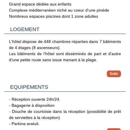
en contrebas, accessible par des escaliers ou par une
Grand espace dédiée aux enfants
rampe. L'environnement est l'un des grands atouts de
Complexe méditerranéen niché au coeur d'une pinède
l'adresse : le complexe est niché au coeur d'une pinède,
Nombreux espaces piscines dont 1 zone adultes
dans un secteur plus calme que les stations les plus
animées d'Ibiza.
LOGEMENT
À proximité, San Carlos se trouve à 4 km, le marché hippie
L'hôtel dispose de 448 chambres réparties dans 7 bâtiments
de Punta Arabi à 10 km, Santa Eulalia à 12 km et la capitale
de 4 étages (8 ascenseurs).
Eivissa à 26 km. L'aéroport est situé à 32 km, avec une
Les bâtiments de l'hôtel sont disséminés de part et d'autre
durée de transfert autour d'1h30. Une situation intéressante
d'une petite route sans issue menant à la plage.
pour des clients qui souhaitent profiter d'Ibiza côté mer et
nature, tout en pouvant rayonner vers quelques sites
Durant votre séjour, vous serez logés en chambre
emblématiques de l'île.
supérieure (environ 20 m²) avec terrasse :
- 2 lits simples.
EQUIPEMENTS
- Salle de bain avec douche.
- Climatisation.
- Réception ouverte 24h/24.
- Wi-Fi.
- Bagagerie à disposition
- Mini-réfrigérateur.
- Douche de courtoisie dans la réception (possibilité de prêt
- TV.
de serviettes à la réception)
- Coffre-fort.
- Parking gratuit.
- Nécessaire à thé/café (ou sur demande à la réception).
- Wi-Fi gratuit dans tout l'établissement.