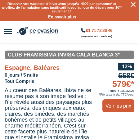
×
Réservez vos vacances d’hiver avec jusqu’à
-400€ par personne
* et
profitez de l’annulation sans justificatif jusqu’au jour du départ pour 1€**
seulement !
En savoir plus
01 71 72 26 46
(numéro non surtaxé)
CLUB FRAMISSIMA INVISA CALA BLANCA 3*
-13%
Espagne, Baléares
658€
6 jours / 5 nuits
Tout Compris
579€*
Au coeur des Baléares, Ibiza ne se
Paris le 10/10/2026
résume pas à son image festive :
*Prix à partir de, TTC/pers.
l'île révèle aussi des paysages plus
Voir les prix
préservés, des criques aux eaux
claires, des pinèdes, des marchés
bohèmes et de petits villages au
charme méditerranéen. C'est sur
cette facette plus naturelle de l'île
que s'installe le Framissima Invisa