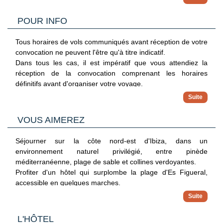
- Pour tout départ d'un aéroport frontalier (France, Belgique,
Luxembourg, Pays-Bas, Allemagne, Suisse ou Espagne...),
POUR INFO
veuillez vous référer aux sites officiels des ministères des
pays concernés pour les conditions de départ et de retour.
Tous horaires de vols communiqués avant réception de votre
convocation ne peuvent l'être qu'à titre indicatif.
Dans tous les cas, il est impératif que vous attendiez la
réception de la convocation comprenant les horaires
définitifs avant d'organiser votre voyage.
Nous ne pourrons être tenus responsables d'un changement
d'horaires entre votre réservation et la convocation définitive.
Nous vous informons que, pour ce séjour, les vols sont
VOUS AIMEREZ
susceptibles de faire l'objet d'une escale.
Séjourner sur la côte nord-est d'Ibiza, dans un
La convocation à l'aéroport, les horaires en heures locales et
environnement naturel privilégié, entre pinède
le plan de vol définitif vous seront communiqués dans les
méditerranéenne, plage de sable et collines verdoyantes.
48h avant le départ.
Profiter d'un hôtel qui surplombe la plage d'Es Figueral,
Nous vous signalons que l'aéroport d'arrivée à Paris peut
accessible en quelques marches.
être différent de l'aéroport de départ.
Les grands espaces dédiés aux enfants, la piscine ludique et
Prestations à bord des vols moyen-courriers : pour vous
les nombreuses activités ainsi que la zone adulte pour des
garantir un voyage au meilleur prix, les collations et boissons
moments plus calmes.
L'HÔTEL
peuvent ne pas être comprises lors des vols aller et retour ;