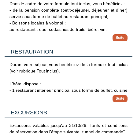
- Voile
Dans le cadre de votre formule tout inclus, vous bénéficiez :
- Équitation
- de la pension complète (petit-déjeuner, déjeuner et dîner)
servie sous forme de buffet au restaurant principal,
- Boissons locales à volonté :
au restaurant : eau, sodas, jus de fruits, bière, vin.
aux bars, de 10h à 18h au Pool Bar ou Bar Centro, de 18h à
23h au Bar Plaza : eau, sodas, jus de fruits, bière, vin,
vodka, rhum, gin, whisky, café, thé.
RESTAURATION
- Snacks entre les buffets : pizzas, hot dogs, hamburgers,
frites, biscuits ... (10h30-12h00 et 15h-17h30) au Bar de la
Durant votre séjour, vous bénéficiez de la formule Tout inclus
piscine ou bar Centro.
(voir rubrique Tout inclus).
- Glaces de 11h à 12h et 16h à 17h.
L'hôtel dispose :
- 1 restaurant intérieur principal sous forme de buffet, cuisine
locale et internationale, show-cooking, à thème certains
soirs.
- 2 bars : 1 à la piscine et 1 snack bar.
EXCURSIONS
Excursions valables jusqu'au 31/10/26. Tarifs et conditions
de réservation dans l'étape suivante "tunnel de commande".