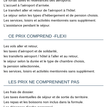
Le forfait taxes et redevances des aéroports.
Cliquant ici.
Votre séjour est assuré par le tour opérateur suivant :
privilégier l'usage d'un passeport valide plutôt qu'une
L'accueil à l'aéroport d'arrivée.
Plein Vent
2/ GENERALITES
carte d'identité dont la validité est dépassée. En cas de
Le transfert aller et retour de l'aéroport à l'hôtel.
Passeport & Carte Nationale d'Identité
: Le passeport doit
panne de légitimité avec la carte d'identité, il est
Le séjour selon les types d'hébergement et de pension choisis.
être en bon état. Tout voyageur utilisant une pièce d'identité
recommandé de se munir d'une notice multilingue
Les services, loisirs et activités mentionnés sans supplément.
déclarée volée ou perdue se verra refusé l'accès au pays de
expliquant ces règles.
L'assistance pendant le séjour.
destination.
(Source France Diplomatie le 30/06/26)
Carte nationale d'identité expirée
- il est possible dans
CE PRIX COMPREND -FLEXI
certains cas que le site du ministère de l'Europe et des
Affaires Etrangères précise que pour entrer dans les pays
Les vols aller et retour,
d'Union Européenne ou de l'Espace Schengen, une Carte
les taxes d'aéroport et de solidarité,
Nationale d'Identité française expirée peut être tolérée. En
les transferts aéroport / hôtel à l'aller et au retour,
pratique, les compagnies aériennes ne la tolèrent jamais.
le séjour selon la durée et le type de chambre choisis,
C’est pourquoi il est impératif de privilégier un passeport
la pension sélectionnée,
valide à une Carte Nationale d'Identité expirée, même dans
les services, loisirs et activités mentionnés sans supplément.
le cas où cette dernière est considérée par les autorités
françaises comme toujours en cours de validité.
LES PRIX NE COMPRENNENT PAS
Voyageurs mineurs voyageant seul
: les formalités à
respecter se trouvent sur le site du Service Public en
Les frais de dossier.
Cliquant ici.
Les taxes éventuelles de séjour et de sortie du territoire.
Les repas et les boissons non inclus dans la formule.
Transit par la Grande Bretagne, les Etat-Unis et le Canada
: