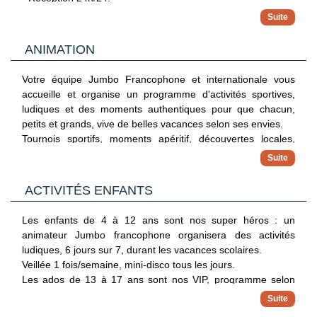
- Wifi
- Supermarché
- Climatisation
- Terrasse ou balcon vue jardin
Avec supplément :
ANIMATION
- Service de blanchisserie.
Capacité maximum : 3 adultes ou 2 adultes + 2 enfants.
- Service de location de voiture.
Votre équipe Jumbo Francophone et internationale vous
- Services médicaux.
accueille et organise un programme d'activités sportives,
- Service de voiturier.
ludiques et des moments authentiques pour que chacun,
En supplément :
petits et grands, vive de belles vacances selon ses envies.
- Coffre-fort (18euros/semaine + 5euros caution)
Tournois sportifs, moments apéritif, découvertes locales,
- Appartement 2 chambres, 70 m² (capacité : minimum 3
activités gymniques, soirées divertissantes...
adultes, et maximum : 4 adultes +1 enfant). 2 lits simple
Des journées rythmées et des soirées variées (jusqu'à
dans chaque chambre et 1 canapé-lit (matelas de 80 x 190
22h30) donneront à votre séjour le petit plus que vous
cm) dans le salon, climatisation. Vue jardin.
ACTIVITÉS ENFANTS
attendiez !
Les enfants de 4 à 12 ans sont nos super héros : un
animateur Jumbo francophone organisera des activités
ludiques, 6 jours sur 7, durant les vacances scolaires.
Veillée 1 fois/semaine, mini-disco tous les jours.
Les ados de 13 à 17 ans sont nos VIP, programme selon
leur envie avec l'animateur Jumb'ado francophone, 6 j/7 en
juillet/août.