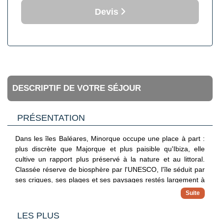
Devis
DESCRIPTIF DE VOTRE SÉJOUR
PRÉSENTATION
Dans les îles Baléares, Minorque occupe une place à part :
plus discrète que Majorque et plus paisible qu'Ibiza, elle
cultive un rapport plus préservé à la nature et au littoral.
Classée réserve de biosphère par l'UNESCO, l'île séduit par
ses criques, ses plages et ses paysages restés largement à
l'écart de l'urbanisation massive.
Le Club Jumbo Sol Parc se trouve sur la côte nord, dans un
LES PLUS