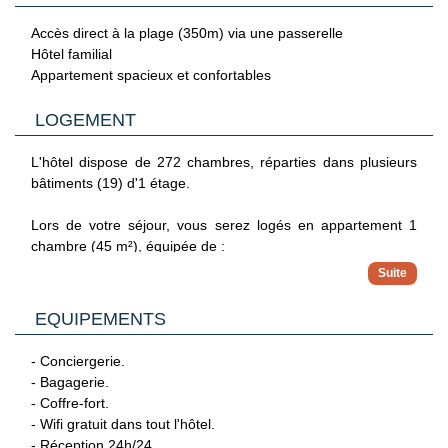
environnement de pinède, à proximité immédiate d'une des
belles plages de l'île. Es Mercadal est à 8 km, Mahón à 22
Accès direct à la plage (350m) via une passerelle
km et l'aéroport à 25 km, ce qui en fait un bon point de
Hôtel familial
départ pour découvrir Minorque sans renoncer à un vrai
Appartement spacieux et confortables
séjour balnéaire.
LOGEMENT
L'hôtel dispose de 272 chambres, réparties dans plusieurs
bâtiments (19) d'1 étage.
Lors de votre séjour, vous serez logés en appartement 1
chambre (45 m²), équipée de :
- 1 chambre avec 2 lits simples
- Salle de bain avec douche et sèche-cheveux,
- Salon avec canapé-lit
EQUIPEMENTS
- Cuisine équipée (réfrigérateur, plaques électriques,
kitchenette, micro-onde, grille pain, machine à café italienne,
- Conciergerie.
ustensiles...)
- Bagagerie.
- Télévision
- Coffre-fort.
- Téléphone
- Wifi gratuit dans tout l'hôtel.
- Bouilloire.
- Réception 24h/24.