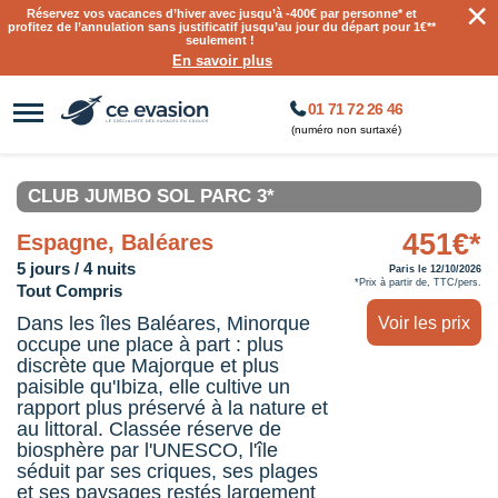
×
Réservez vos vacances d’hiver avec jusqu’à
-400€ par personne
* et
profitez de l’annulation sans justificatif jusqu’au jour du départ pour 1€**
seulement !
En savoir plus
01 71 72 26 46
(numéro non surtaxé)
CLUB JUMBO SOL PARC 3*
451€*
Espagne, Baléares
5 jours / 4 nuits
Paris le 12/10/2026
*Prix à partir de, TTC/pers.
Tout Compris
Dans les îles Baléares, Minorque
Voir les prix
occupe une place à part : plus
discrète que Majorque et plus
paisible qu'Ibiza, elle cultive un
rapport plus préservé à la nature et
au littoral. Classée réserve de
biosphère par l'UNESCO, l'île
séduit par ses criques, ses plages
et ses paysages restés largement