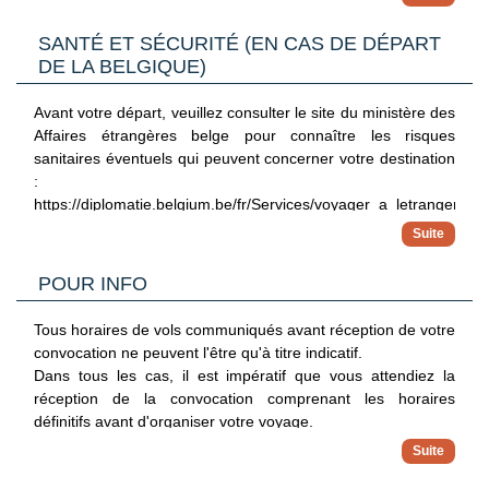
par ordre d'arrivée. Fermeture du club enfants Jumbo en
Retour vers l'hôtel en milieu d'après-midi.
consulat.
dehors des vacances scolaires.
SANTÉ ET SÉCURITÉ (EN CAS DE DÉPART
Journée (sans repas) - Minimum 2 participants
DE LA BELGIQUE)
A NOTER
Guide multilingue (dont le français).
- En cas d'un vol avec escale, nous vous informons que vous
Excursion réalisable les jeudis.
Avant votre départ, veuillez consulter le site du ministère des
devrez être conforme aux formalités sanitaires du pays où
Affaires étrangères belge pour connaître les risques
se trouve votre escale ainsi que votre destination finale.
NB : Conditions de réservation et jours de réalisation à
sanitaires éventuels qui peuvent concerner votre destination
Les modalités pour chaque pays sont consultables sur le site
confirmer sur place.
:
https://www.diplomatie.belgium.be/fr. L'actualité évoluant très
https://diplomatie.belgium.be/fr/Services/voyager_a_letranger/con
régulièrement, nous vous invitons à consulter ce lien avant
votre départ.
- Pour tout départ d'un aéroport frontalier (France, Belgique,
Luxembourg, Pays-Bas, Allemagne, Suisse ou Espagne...),
POUR INFO
veuillez vous référer aux sites officiels des ministères des
pays concernés pour les conditions de départ et de retour.
Tous horaires de vols communiqués avant réception de votre
convocation ne peuvent l'être qu'à titre indicatif.
Dans tous les cas, il est impératif que vous attendiez la
réception de la convocation comprenant les horaires
définitifs avant d'organiser votre voyage.
Nous ne pourrons être tenus responsables d'un changement
d'horaires entre votre réservation et la convocation définitive.