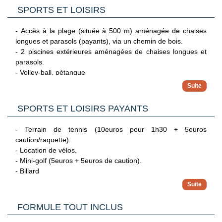
SPORTS ET LOISIRS
L'hôtel dispose de :
- Mini-club international pour enfants de 4 à 10 ans, ouvert
- Accès à la plage (située à 500 m) aménagée de chaises
6j/7, en haute saison uniquement.
longues et parasols (payants), via un chemin de bois.
- Bassin adapté.
- 2 piscines extérieures aménagées de chaises longues et
- Espace toboggans dans l'une des piscines.
parasols.
- Aire de jeux
- Volley-ball, pétanque
- Tennis de table.
SPORTS ET LOISIRS PAYANTS
- Terrain de tennis (10euros pour 1h30 + 5euros
caution/raquette).
- Location de vélos.
- Mini-golf (5euros + 5euros de caution).
- Billard
A proximité :
- Parcours de golf (2 km).
FORMULE TOUT INCLUS
- Plongée sous-marine