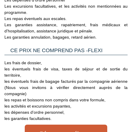
Les dépenses d'ordre personnel
des formalités spécifiques s'appliquent.
Nous vous invitons à
Les excursions facultatives, et les activités non mentionnées au
consulter les sites ci-dessous pour plus d’information :
programme.
- Grande Bretagne : sur le site du gouvernement britannique
Les repas éventuels aux escales.
en
Les garanties assistance, rapatriement, frais médicaux et
Cliquant ici.
d'hospitalisation, assistance juridique et pénale.
Les garanties annulation, bagages, retard aérien.
- Etats Unis : sur le site du Service Public en
Cliquant ici.
CE PRIX NE COMPREND PAS -FLEXI
- Canada : sur le site du gouvernement canadien en
Les frais de dossier,
Cliquant ici.
les éventuels frais de visa, taxes de séjour et de sortie du
territoire,
Pour les passagers binationaux ou de nationalité étrangère
:
les éventuels frais de bagage facturés par la compagnie aérienne
il est préférable de vous rapprocher du consulat ou de
(Nous vous invitons à vérifier directement auprès de la
l’ambassade du pays de destination et de transit.
compagnie)
les repas et boissons non compris dans votre formule,
Important
:
Les formalités administratives et sanitaires étant
les activités et excursions payantes,
susceptibles de changer entre votre réservation et votre
les dépenses d'ordre personnel,
départ, nous vous recommandons vivement de consulter
les garanties facultatives.
régulièrement le site du ministère des affaires étrangères en
Cliquant ici.