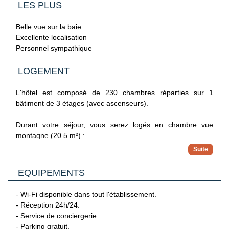
Le Club Jumbo Cynthiana Beach 3* se situe dans le secteur
LES PLUS
de Kissonerga, à proximité de Paphos, sur une avancée
rocheuse dominant la mer. L'environnement immédiat est
Belle vue sur la baie
l'un de ses principaux atouts : baies rocheuses, criques aux
Excellente localisation
eaux claires, jardins méditerranéens et belles vues sur la
Personnel sympathique
Méditerranée.
Le centre de Paphos se trouve à environ 7 km, avec son
LOGEMENT
port, ses restaurants et ses sites historiques. L'aéroport
international de Paphos est situé à environ 20 km soit un
L'hôtel est composé de 230 chambres réparties sur 1
transfert d'environ 35 minutes. L'aéroport de Larnaca se
bâtiment de 3 étages (avec ascenseurs).
trouve à 140 km.
Durant votre séjour, vous serez logés en chambre vue
À noter : l'hôtel ne dispose pas d'une vraie plage de sable en
montagne (20.5 m²) :
accès direct. La baignade se fait depuis un espace aménagé
sur la côte rocheuse, avec accès à une crique par un petit
- 1 lit double ou 2 lits simples.
escalier.
- Salle de bain avec douche ou baignoire et sèche-cheveux.
EQUIPEMENTS
- Climatisation.
- Wi-Fi.
- Wi-Fi disponible dans tout l'établissement.
- Téléphone.
- Réception 24h/24.
- TV.
- Service de conciergerie.
- Balcon vue montagne.
- Parking gratuit.