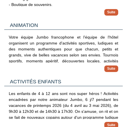
- Possibilité de lits bébé (sur demande).
- Boutique de souvenirs.
Capacité maximum : 2 adultes et 1 enfant.
ANIMATION
Avec supplément :
- Coffre-fort (2euros/jour).
Votre équipe Jumbo francophone et l'équipe de l'hôtel
- Mini- réfrigérateur (5euros/jour).
organisent un programme d'activités sportives, ludiques et
- Chambre vue mer. Capacité maximum : 3 adultes ou 2
des moments authentiques pour que chacun, petits et
adultes + 1 enfant.
grands, vive de belles vacances selon ses envies. Tournois
- Chambre supérieure (28 m²) : mêmes équipements +
sportifs, moments apéritif, découvertes locales, activités
coffre-fort + mini réfrigérateur, nécessaire à thé et café.
gymniques, soirées divertissantes... Des journées rythmées
Capacité maximum : 2 adultes + 2 enfants. (+ canapé-lit ou
et des soirées variées donneront à votre séjour le petit plus
lit d'appoint).
que vous attendiez !
ACTIVITÉS ENFANTS
Les enfants de 4 à 12 ans sont nos super héros ! Activités
encadrées par notre animateur Jumbo, 6 j/7 pendant les
vacances de printemps 2026 (du 4 avril au 3 mai 2026), de
9h30 à 12h30 et de 14h30 à 17h30. On s'amuse, on rit et on
se fait de nouveaux copains autour d'un programme ludique
et fun encadré par notre animateur Jumbo francophone