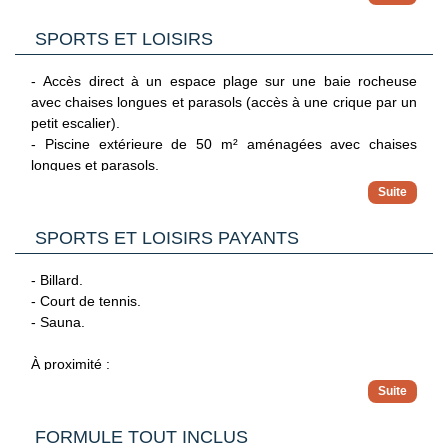
attentionné. Grand jeu, sports, veillée 1 fois/semaine,
activités créatives et mini-disco tous les jours... Vive les
SPORTS ET LOISIRS
vacances !
- Accès direct à un espace plage sur une baie rocheuse
- Bassin adapté.
avec chaises longues et parasols (accès à une crique par un
- Aire de jeux.
petit escalier).
- Menus adaptés.
- Piscine extérieure de 50 m² aménagées avec chaises
longues et parasols.
Pas de possibilité de baby-sitting.
- 1 piscine intérieure de 25 m².
- Salle de sport ouverte de 8h à 20h.
- Volley-ball.
SPORTS ET LOISIRS PAYANTS
- Tennis de table.
- Billard.
- Court de tennis.
- Sauna.
À proximité :
- Centre de plongée à 2 km
- Parcours de golf à 2,2 km.
- Sports nautiques à Coral Bay 6.5 km.
FORMULE TOUT INCLUS