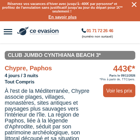
×
Réservez vos vacances d’hiver avec jusqu’à
-400€ par personne
* et
profitez de l’annulation sans justificatif jusqu’au jour du départ pour 1€**
seulement !
En savoir plus
01 71 72 26 46
(numéro non surtaxé)
CLUB JUMBO CYNTHIANA BEACH 3*
443€*
Chypre, Paphos
4 jours / 3 nuits
Paris le 09/11/2026
*Prix à partir de, TTC/pers.
Tout Compris
À l'est de la Méditerranée, Chypre
Voir les prix
associe plages, villages,
monastères, sites antiques et
paysages plus sauvages vers
l'intérieur de l'île. La région de
Paphos, liée à la légende
d'Aphrodite, séduit par son
patrimoine archéologique, son
littoral découpé et sa situation