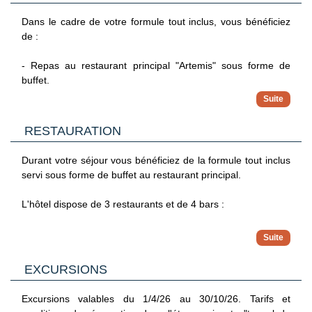
- Agios Neofytos CatPark : parc à chats à 7 km.
Dans le cadre de votre formule tout inclus, vous bénéficiez
de :
- Repas au restaurant principal "Artemis" sous forme de
buffet.
- Snacks de 15h30 à 17h (Pâtes, omelettes, burgers,
sandwiches chaud et froid, porc et poulet souvlaki,
moussaka...etc).
RESTAURATION
- Boissons locales alcoolisées et non alcoolisées :
Aux repas : eau, vin local, jus d'orange pour les enfants
Durant votre séjour vous bénéficiez de la formule tout inclus
Aux bars de 10h à 23h : sodas, Nescafé, café filtre, thé,
servi sous forme de buffet au restaurant principal.
bière locale pression, boissons locales alcoolisées et
cocktails.
L'hôtel dispose de 3 restaurants et de 4 bars :
- Bar de la plage de 10h à 18h : possibilités de glaces de
10h à 18h.
- Restaurant buffet principal "ARTEMIS", cuisine
- Mythos Snack Bar de 11h à 17h30
internationale et spécialités locales. Dîner à thème.
- Bar Argonaut de 18h à 23h
Petit-déjeuner : 7h à 10h.
EXCURSIONS
Déjeuner : 12h30 à 14h30.
À noter :
Dîner : 19h à 21h30.
Excursions valables du 1/4/26 au 30/10/26. Tarifs et
- Les boissons alcoolisées sont servies selon les horaires en
- Restaurant IRIS, petit déjeuner sous forme de buffet