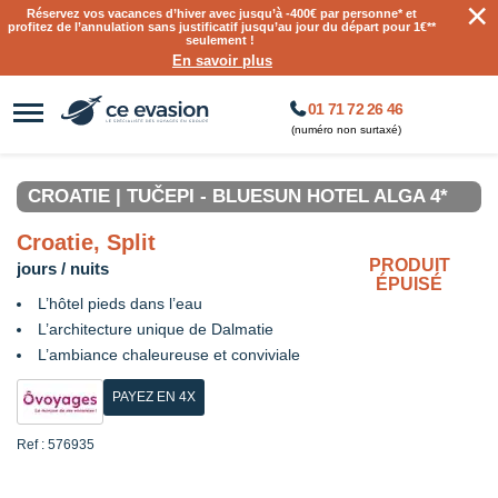
×
Réservez vos vacances d’hiver avec jusqu’à
-400€ par personne
* et
profitez de l’annulation sans justificatif jusqu’au jour du départ pour 1€**
seulement !
En savoir plus
01 71 72 26 46
(numéro non surtaxé)
CROATIE | TUČEPI - BLUESUN HOTEL ALGA 4*
Croatie, Split
PRODUIT
jours / nuits
ÉPUISÉ
L’hôtel pieds dans l’eau
L’architecture unique de Dalmatie
L’ambiance chaleureuse et conviviale
PAYEZ EN 4X
Ref : 576935