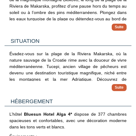
Riviera de Makarska, profitez d’une pause hors du temps au
soleil ou à l’ombre des pins méditerranéens. Plongez dans
les eaux turquoise de la plage ou détendez-vous au bord de
la piscine. Découvrez les saveurs de la Dalmatie au
restaurant de l’hôtel. Vous pourrez également flâner parmi
les vastes espaces verts de l’hôtel, aux senteurs uniques,
SITUATION
avant de vous reposer dans votre chambre spacieuse et
moderne. Vous allez pouvoir participer aux activités ludiques
Évadez-vous sur la plage de la Riviera Makarska, où la
et sportives en journée et en soirée. C’est l’endroit idéal pour
nature sauvage de la Croatie rime avec la douceur de vivre
des vacances en famille ou en couples réussies !
méditerranéenne. Tucepi, ancien village de pêcheurs est
devenu une destination touristique magnifique, niché entre
les montagnes et la mer Adriatique. Découvrez de
magnifiques plages de galets, des eaux turquoise ou encore
les forêts de pins odorantes. Explorez divers sentiers de
À proximité :
randonnées à travers les montagnes ou détendez-vous sur
HÉBERGEMENT
Centre-ville de Tucepi (env. 2,8 km)
la plage en profitant des vues panoramiques à couper le
souffle. Tucepi est l’endroit idéal pour se ressourcer et vivre
Parc national Biokovo (env. 9 km)
L’hôtel
Bluesun Hotel Alga 4*
dispose de 377 chambres
des expériences inoubliables. Promenez-vous dans les
spacieuses et confortables, avec une décoration moderne
Centre-ville de Split (env. 68 km)
ruelles pavées, visitez l’église baroque ou dégustez les
dans les tons verts et blancs.
spécialités locales dans les tavernes traditionnelles. Depuis
Parc national de Krka (env. 137 km)