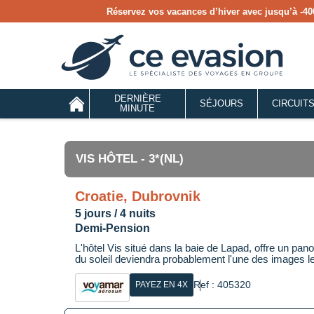
Réservez vos vacances d’hiver avec jusqu’à
-40
DERNIÈRE
SÉJOURS
CIRCUIT
MINUTE
VIS HÔTEL - 3*(NL)
Croatie, Dubrovnik
5 jours / 4 nuits
Demi-Pension
L'hôtel Vis situé dans la baie de Lapad, offre un pan
du soleil deviendra probablement l'une des images 
Ref : 405320
PAYEZ EN 4X