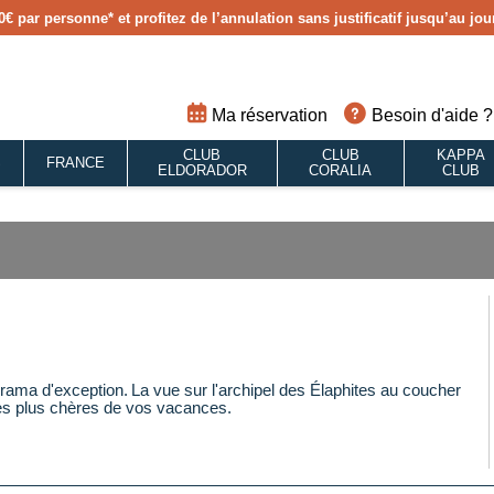
0€ par personne
* et profitez de l’annulation sans justificatif jusqu’au j
Ma réservation
Besoin d'aide ?
CLUB
CLUB
KAPPA
S
FRANCE
ELDORADOR
CORALIA
CLUB
orama d'exception. La vue sur l'archipel des Élaphites au coucher
les plus chères de vos vacances.