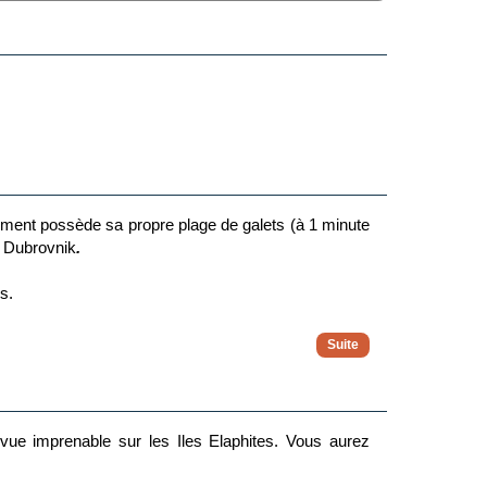
ement possède sa propre plage de galets (à 1 minute
de Dubrovnik
.
és.
nnexion wifi ainsi qu'une salle de bain avec baignoire
vue imprenable sur les Iles Elaphites. Vous aurez