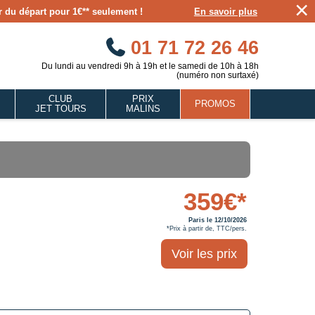
×
our du départ pour 1€** seulement !
En savoir plus
01 71 72 26 46
Du lundi au vendredi 9h à 19h et le samedi de 10h à 18h
(numéro non surtaxé)
CLUB
PRIX
PROMOS
JET TOURS
MALINS
359€*
Paris le 12/10/2026
*Prix à partir de, TTC/pers.
Voir les prix