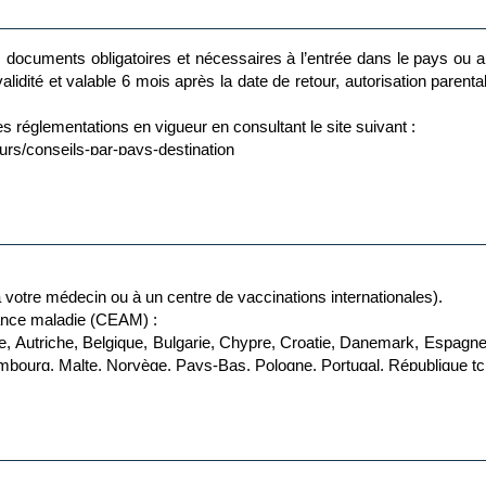
ns plus favorables appliquées par le/les prestataire(s) concerné(s).
la part de la compagnie aérienne RYANAIR, le voyageur / passager
documents obligatoires et nécessaires à l’entrée dans le pays ou a
érienne. S'agissant d'une exigence de gestion de RYANAIR, Voyamar
alidité et valable 6 mois après la date de retour, autorisation parenta
mpagnie aérienne, ainsi que des remboursements émis.
s réglementations en vigueur en consultant le site suivant :
commandés aux enfants et aux personnes à mobilité réduite.
eurs/conseils-par-pays-destination
arantis avec une flexibilité de + ou – 10 %.
 fonction de l’heure d’arrivée de l’avion : soit pris dans l’avion soit à
gouvernement français « Ariane » ?
justifie :
t des consignes de sécurité.
ourra également être prévenue le cas échéant.
votre médecin ou à un centre de vaccinations internationales).
/public/login.html;jsessionid=DB27F93A92CBBA83F5BC5CDD1536FF54.j
ance maladie (CEAM) :
, Autriche, Belgique, Bulgarie, Chypre, Croatie, Danemark, Espagne,
 Luxembourg, Malte, Norvège, Pays-Bas, Pologne, Portugal, République
R49815