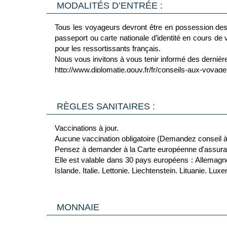
modification ou annulation, sous réserve de conditio
MODALITÉS D’ENTRÉE :
Pour toute annulation ou modification de vol de 
Tous les voyageurs devront être en possession des 
autonome directement sur le site de la compagnie a
passeport ou carte nationale d’identité en cours de v
de ce process et des délais de traitement de la co
pour les ressortissants français.
Nous vous invitons à vous tenir informé des dernière
Nos circuits et croisières fluviales ne sont pas re
http://www.diplomatie.gouv.fr/fr/conseils-aux-voyag
Les maximums de participants sur nos circuits sont g
Les déjeuners ou dîners du 1er et dernier jours sont en
Pourquoi inscrire son voyage sur le site officiel du 
RÈGLES SANITAIRES :
Au cours de votre voyage, et si la situation du pays le 
Vous recevrez par e-mail ou SMS des informations e
Vaccinations à jour.
La personne de contact désignée sur votre compte p
Aucune vaccination obligatoire (Demandez conseil à 
https://pastel.diplomatie.gouv.fr/fildariane/dyn
Pensez à demander à la Carte européenne d'assur
Elle est valable dans 30 pays européens : Allemagne
Islande, Italie, Lettonie, Liechtenstein, Lituanie,
https://www.service-public.fr/particuliers/vosdroits/
MONNAIE