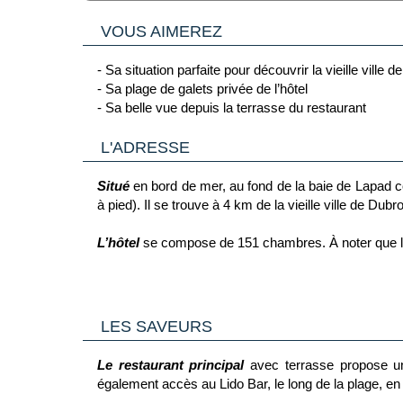
VOUS AIMEREZ
- Sa situation parfaite pour découvrir la vieille ville 
- Sa plage de galets privée de l’hôtel
- Sa belle vue depuis la terrasse du restaurant
L'ADRESSE
Situé
en bord de mer, au fond de la baie de Lapad 
à pied). Il se trouve à 4 km de la vieille ville de D
L’hôtel
se compose de 151 chambres. À noter que l
Les chambres
disposent d'un balcon ou d'une terras
ou douche et sèche-cheveux et d'un coin salon.
Chambre standard avec ou sans vue mer (environ 14
LES SAVEURS
Le restaurant principal
avec terrasse propose un
également accès au Lido Bar, le long de la plage, e