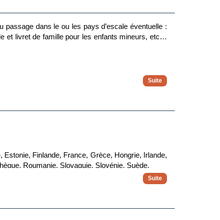
 devra faire sa demande de remboursement de façon
u passage dans le ou les pays d’escale éventuelle :
 ne pourra pas être tenu pour responsable à la fois
le et livret de famille pour les enfants mineurs, etc…
 destination.
vm01945-2
 Estonie, Finlande, France, Grèce, Hongrie, Irlande,
 tchèque, Roumanie, Slovaquie, Slovénie, Suède.