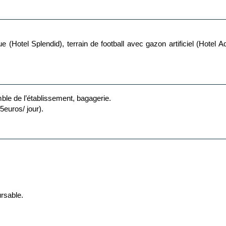
tue (Hotel Splendid), terrain de football avec gazon artificiel (Hotel A
mble de l’établissement, bagagerie.
5euros/ jour).
ursable.
age dynamique (vols secs, hôtels sec ou package dynamique vol + hôt