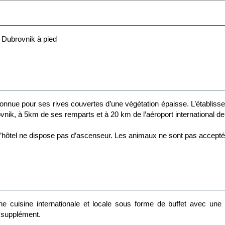
de Dubrovnik à pied
connue pour ses rives couvertes d’une végétation épaisse. L’établiss
ubrovnik, à 5km de ses remparts et à 20 km de l’aéroport international 
’hôtel ne dispose pas d’ascenseur. Les animaux ne sont pas accept
se. Elles sont équipées de la climatisation, télévision, téléphone, co
 m²) : maxi 2 adultes.
e cuisine internationale et locale sous forme de buffet avec une 
n supplément.