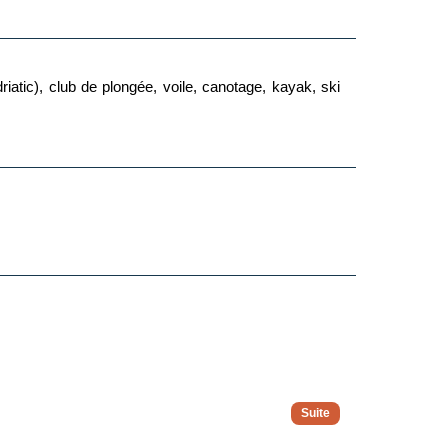
driatic), club de plongée, voile, canotage, kayak, ski
el) : 100 % du montant de la réservation pour toute