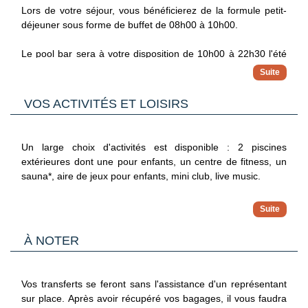
*Avec supplément
Lors de votre séjour, vous bénéficierez de la formule petit-
déjeuner sous forme de buffet de 08h00 à 10h00.
Le pool bar sera à votre disposition de 10h00 à 22h30 l'été
et de 10h00 à 19h00 l'hiver et dans lequel un dîner* vous
sera proposé les mercredis et samedis.
VOS ACTIVITÉS ET LOISIRS
*Avec supplément
Un large choix d'activités est disponible : 2 piscines
extérieures dont une pour enfants, un centre de fitness, un
sauna*, aire de jeux pour enfants, mini club, live music.
*Avec supplément
À noter qu'au vu de la météo, certains équipements
À NOTER
extérieurs peuvent ne pas être praticables et certaines
activités annulées. Les activités, les sports et les soirées
sont encadrés par une équipe d'animation internationale.
Vos transferts se feront sans l'assistance d'un représentant
sur place. Après avoir récupéré vos bagages, il vous faudra