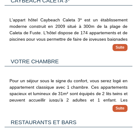
CAYBEACH CALETA 3*
L'appart hôtel Caybeach Caleta 3* est un établissement
moderne construit en 2009 situé à 300m de la plage de
Caleta de Fuste. L'hôtel dispose de 174 appartements et de
piscines pour vous permettre de faire de joyeuses baignades
en famille. À votre disposition : Réception 24h/24, laverie*,
supermarché*, serviettes de plage (avec caution), parking,
wifi.
VOTRE CHAMBRE
*Avec supplément
Pour un séjour sous le signe du confort, vous serez logé en
La classification des appart hotels étant différente de celle
appartement classique avec 1 chambre. Ces appartements
des hôtels, nous considérons que cet établissement
spacieux et lumineux de 31m² sont équipés de 2 lits twins et
correspond à un 3*.
peuvent accueillir jusqu'à 2 adultes et 1 enfant. Les
chambres sont toutes équipées de : télévision par satellite,
climatisation, téléphone, salle de bains avec douche et
sèche-cheveux, toilettes, salon avec canapé-lit, terrasse
RESTAURANTS ET BARS
aménagée, wifi.