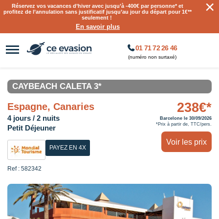
×
Réservez vos vacances d’hiver avec jusqu’à
-400€ par personne
* et
profitez de l’annulation sans justificatif jusqu’au jour du départ pour 1€**
seulement !
En savoir plus
01 71 72 26 46
(numéro non surtaxé)
CAYBEACH CALETA 3*
238€*
Espagne, Canaries
4 jours / 2 nuits
Barcelone le 30/09/2026
*Prix à partir de, TTC/pers.
Petit Déjeuner
Voir les prix
PAYEZ EN 4X
Ref : 582342