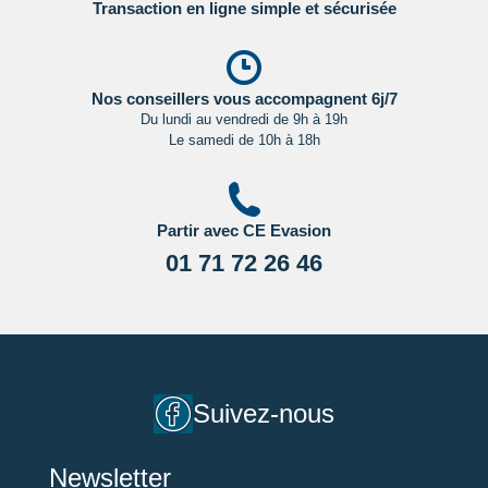
consulter les sites ci-dessous pour plus d’information :
Transaction en ligne simple et sécurisée
- Grande Bretagne : sur le site du gouvernement britannique
en
Cliquant ici.
Nos conseillers vous accompagnent 6j/7
- Etats Unis : sur le site du Service Public en
Du lundi au vendredi de 9h à 19h
Le samedi de 10h à 18h
Cliquant ici.
- Canada : sur le site du gouvernement canadien en
Cliquant ici.
Partir avec CE Evasion
Pour les passagers binationaux ou de nationalité étrangère
:
01 71 72 26 46
il est préférable de vous rapprocher du consulat ou de
l’ambassade du pays de destination et de transit.
Important
:
Les formalités administratives et sanitaires étant
susceptibles de changer entre votre réservation et votre
départ, nous vous recommandons vivement de consulter
Suivez-nous
régulièrement le site du ministère des affaires étrangères en
Cliquant ici.
Newsletter