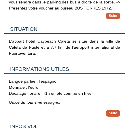
vous rendre dans le parking des bus à droite de la sortie. ->
Présentez votre voucher au bureau BUS TORRES 1972.
Pour votre transfert retour, les horaires vous seront indiqués
dans le classeur Mondial Tourisme dans le hall votre hôtel ou
SITUATION
à la réception de l'hôtel, un jour avant votre départ. Il vous
faudra être impérativement à l'extérieur de l'hôtel à l'heure
L'appart hôtel Caybeach Caleta se situe dans la ville de
indiquée, le chauffeur ne pouvant quitter son véhicule.
Caleta de Fuste et à 7,7 km de l'aéroport international de
Fuerteventura.
INFORMATIONS UTILES
Langue parlée : l'espagnol
Monnaie : l'euro
Décalage horaire : -1h en été comme en hiver
Office du tourisme espagnol
INFOS VOL