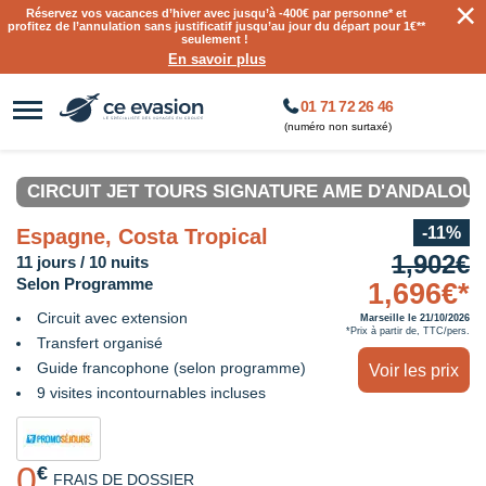
×
Réservez vos vacances d’hiver avec jusqu’à
-400€ par personne
* et
profitez de l’annulation sans justificatif jusqu’au jour du départ pour 1€**
seulement !
En savoir plus
01 71 72 26 46
(numéro non surtaxé)
CIRCUIT JET TOURS SIGNATURE AME D'ANDALOUS
-11%
Espagne, Costa Tropical
1,902€
11 jours / 10 nuits
Selon Programme
1,696€*
Circuit avec extension
Marseille le 21/10/2026
*Prix à partir de, TTC/pers.
Transfert organisé
Guide francophone (selon programme)
Voir les prix
9 visites incontournables incluses
0
€
FRAIS DE DOSSIER