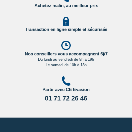
Achetez malin, au meilleur prix
Important
:
Les formalités administratives et sanitaires étant
susceptibles de changer entre votre réservation et votre
départ, nous vous recommandons vivement de consulter
régulièrement le site du ministère des affaires étrangères en
Transaction en ligne simple et sécurisée
Cliquant ici.
Nos conseillers vous accompagnent 6j/7
Du lundi au vendredi de 9h à 19h
Le samedi de 10h à 18h
Partir avec CE Evasion
01 71 72 26 46