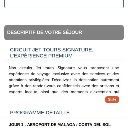
DESCRIPTIF DE VOTRE SÉJOUR
CIRCUIT JET TOURS SIGNATURE,
L'EXPÉRIENCE PREMIUM
Nos circuits Jet tours Signature vous proposent une
expérience de voyage exclusive avec des services et des
attentions privilégiées. Découvrez la destination autrement
grâce à des rendez-vous confidentiels avec des artisans et
experts locaux, ainsi que des moments d'exception qui
viennent sublimer votre séjour.
✓ Hébergements 3 à 5 étoiles
PROGRAMME DÉTAILLÉ
Reposez-vous dans des établissements sélectionnés pour
leur confort et leur situation idéale, au cœur de chaque
étape de votre voyage
JOUR 1 : AEROPORT DE MALAGA / COSTA DEL SOL