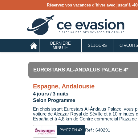
Réservez vos vacances d’hiver avec jusqu’à
-40
DERNIÈRE
SÉJOURS
CIRCUIT
MINUTE
EUROSTARS AL-ANDALUS PALACE 4*
Espagne, Andalousie
4 jours / 3 nuits
Selon Programme
En choisissant Eurostars Al-Ándalus Palace, vous pro
voiture de Alcazar Royal de Séville et à 10 minutes 
España et à 4,8 km de Centre commercial Plaza de
Ref : 640291
PAYEZ EN 4X