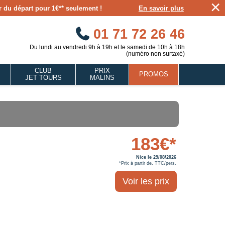
×
our du départ pour 1€** seulement !
En savoir plus
01 71 72 26 46
Du lundi au vendredi 9h à 19h et le samedi de 10h à 18h
(numéro non surtaxé)
CLUB
PRIX
PROMOS
JET TOURS
MALINS
183€*
Nice le 29/08/2026
*Prix à partir de, TTC/pers.
Voir les prix