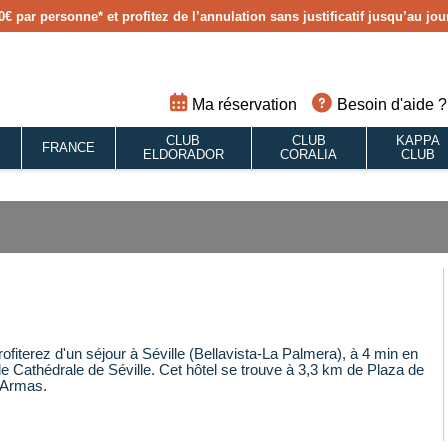
0€ par personne
* et profitez de l’annulation sans justificatif jusqu’au j
Ma réservation
Besoin d'aide ?
CLUB
CLUB
KAPPA
S
FRANCE
ELDORADOR
CORALIA
CLUB
fiterez d'un séjour à Séville (Bellavista-La Palmera), à 4 min en
de Cathédrale de Séville. Cet hôtel se trouve à 3,3 km de Plaza de
 Armas.