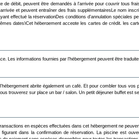
rte de débit, peuvent être demandés à l'arrivée pour couvrir tous f
 l'arrivée et peuvent entraîner des frais supplémentairesLe nom inscr
yant effectué la réservationDes conditions d'annulation spéciales p
es dates)Cet hébergement accepte les cartes de crédit, les cart
end les dispositifs de sécurité suivants : un détecteur de monoxy
 des espaces extérieurs comme des balcons, des patios ou des ter
ns de contacter l'hébergement avant votre arrivée afin de sav
t les règles pour les voyageurs peuvent différer selon le pays et l'
ce. Les informations fournies par l’hébergement peuvent être traduites
l'hébergement abrite également un café. Et pour combler tous vos p
, vous trouverez sur place un bar / salon. Un petit déjeuner buffet est
transactions en espèces effectuées dans cet hébergement ne peuven
t dans la confirmation de réservation. La piscine est ouverte entre mai et
e paiement sans espèces disponibles pour toutes les transactions.F