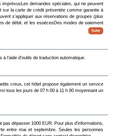
rais imprévusLes demandes spéciales, qui ne peuvent
it sur la carte de crédit présentée comme garantie à
euvent s'appliquer aux réservations de groupes (plus
es de débit, et les espècesDes modes de paiement
de de carbone, un extincteur, un détecteur de fumée
rasses potentiellement non adaptés aux enfants. Si
oir s'il peut vous accueillir dans une chambre
hébergement. Les règles mentionnées sont fournies par
 à l’aide d’outils de traduction automatique.
etits creux, cet hôtel propose également un service
 servi tous les jours de 07 h 00 à 11 h 00 moyennant un
t pas dépasser 1000 EUR. Pour plus d'informations,
 septembre. Seules les personnes
ormalités de départ sans contact disponibles.