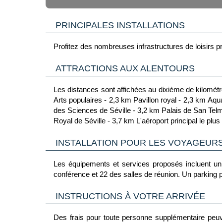
PRINCIPALES INSTALLATIONS
Profitez des nombreuses infrastructures de loisirs p
ATTRACTIONS AUX ALENTOURS
Les distances sont affichées au dixième de kilomètre près Stade Benito Villamarin - 0,3 km Hôpit
Arts populaires - 2,3 km Pavillon royal - 2,3 km Aquarium de Séville - 2,4 km Place d'Amérique - 2,5 km Plaza de España - 2,8 km Portail de la Foire d'Avril - 3,2 km Maison
des Sciences de Séville - 3,2 km Palais de San Telmo - 3,3 km Jardins de Murillo - 3,5 km Librairie Vertice - 3,5 km Rue historique Paseo de Cristóbal Colón - 3,6 km Alcazar
Royal de Séville - 3,7 km L'aéropo
INSTALLATION POUR LES VOYAGEURS
Les équipements et services proposés incluent un
conférence et 22 des salles de réunion. Un parking p
INSTRUCTIONS À VOTRE ARRIVÉE
Des frais pour toute personne supplémentaire peuve