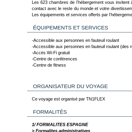
Les 623 chambres de l'hébergement vous invitent à 
contact avec le reste du monde et votre divertissem
Les équipements et services offerts par l'hébergeme
ÉQUIPEMENTS ET SERVICES
-Accessible aux personnes en fauteuil roulant
-Accessible aux personnes en fauteuil roulant (des r
-Accès Wi-Fi gratuit
-Centre de conférences
-Centre de fitness
-Centre d’affaires
-Espaces fumeurs prévus
-Nombre de bars/salons : 1
ORGANISATEUR DU VOYAGE
-Nombre de restaurants : 1
-Parking sans voiturier (en supplément)
Ce voyage est organisé par TN1FLEX
-Petit déjeuner disponible (en supplément)
-Piscine extérieure ouverte en saison
FORMALITÉS
-Réception ouverte 24 h/24
-Salles de réunion
1/ FORMALITES ESPAGNE
> Formalites administratives