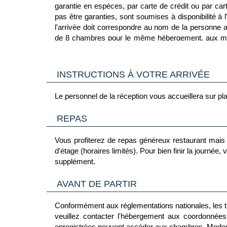
garantie en espèces, par carte de crédit ou par ca
pas être garanties, sont soumises à disponibilité à
l'arrivée doit correspondre au nom de la personne a
de 8 chambres pour le même hébergement, aux mêm
sans espèces sont disponiblesCet hébergement compr
et un système de sécuritéCet hébergement comporte
vous avez des questions, nous vous recommando
INSTRUCTIONS À VOTRE ARRIVÉE
adéquate.Veuillez noter que les normes culturelles e
l'hébergement
Le personnel de la réception vous accueillera sur pla
REPAS
Vous profiterez de repas généreux restaurant mais 
d'étage (horaires limités). Pour bien finir la journée
supplément.
AVANT DE PARTIR
Conformément aux réglementations nationales, les 
veuillez contacter l'hébergement aux coordonnées figuran
enregistrées peuvent accéder aux chambres. Modes d