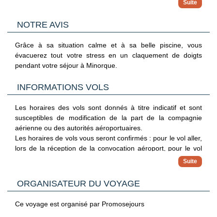
alcoolisées, vin, sangria, bière, sodas, boissons sans alcool,
gymnastique
café, thé.
NOTRE AVIS
tir à la carabine
*Les horaires sont communiqués à titre indicatif et sujet à
modification.
waterpolo, etc.
Grâce à sa situation calme et à sa belle piscine, vous
évacuerez tout votre stress en un claquement de doigts
Un parking est aussi à votre disposition (10€ par jour).
pendant votre séjour à Minorque.
Avec supplément dans la région : golf, sports nautiques,
équitation, vélos, voile, parc aquatique et pédalos
INFORMATIONS VOLS
Les horaires des vols sont donnés à titre indicatif et sont
susceptibles de modification de la part de la compagnie
aérienne ou des autorités aéroportuaires.
Les horaires de vols vous seront confirmés : pour le vol aller,
lors de la réception de la convocation aéroport, pour le vol
retour directement sur place par notre représentant à
destination.
ORGANISATEUR DU VOYAGE
Nous vous proposons en complément de nos départs de
Paris, des séjours au départ de Province (en train ou en
Ce voyage est organisé par Promosejours
avion). Les horaires et le mode d’acheminement vous seront