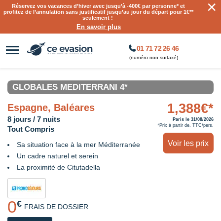
×
Réservez vos vacances d’hiver avec jusqu’à
-400€ par personne
* et
profitez de l’annulation sans justificatif jusqu’au jour du départ pour 1€**
seulement !
En savoir plus
01 71 72 26 46
(numéro non surtaxé)
GLOBALES MEDITERRANI 4*
1,388€*
Espagne, Baléares
8 jours / 7 nuits
Paris le 31/08/2026
*Prix à partir de, TTC/pers.
Tout Compris
Voir les prix
Sa situation face à la mer Méditerranée
Un cadre naturel et serein
La proximité de Citutadella
0
€
FRAIS DE DOSSIER