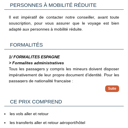
confirmés lors de la réception de vos documents de
PERSONNES À MOBILITÉ RÉDUITE
voyages.
La continuité de votre acheminement jusqu’à votre
Il est impératif de contacter notre conseiller, avant toute
destination finale est assuré directement par la compagnie
souscription, pour vous assurer que le voyage est bien
aérienne, même en cas de perturbations à l’aller ou au
adapté aux personnes à mobilité réduite.
retour.
FORMALITÉS
1/ FORMALITES ESPAGNE
> Formalites administratives
Tous les passagers y compris les mineurs doivent disposer
impérativement de leur propre document d’identité.
Pour les
passagers de nationalité française :
Pour les ressortissants français voyageant en Espagne,
il est possible d'entrer librement avec un passeport ou
> Pour plus d'informations
une carte nationale d'identité en cours de validité. Les
CE PRIX COMPREND
Vous trouverez des informations plus complètes sur
cartes d'identité délivrées aux adultes entre le 1er
l’ensemble des formalités, notamment administratives et
janvier 2004 et le 31 décembre 2013 restent valides cinq
sanitaires sur le site France Diplomatie en
les vols aller et retour
ans après la date indiquée. Il est toutefois conseillé de
Cliquant ici.
les transferts aller et retour aéroport/hôtel
privilégier l'usage d'un passeport valide plutôt qu'une