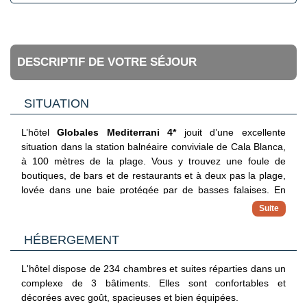
DESCRIPTIF DE VOTRE SÉJOUR
SITUATION
L’hôtel
Globales Mediterrani 4*
jouit d’une excellente
situation dans la station balnéaire conviviale de Cala Blanca,
à 100 mètres de la plage. Vous y trouvez une foule de
boutiques, de bars et de restaurants et à deux pas la plage,
lovée dans une baie protégée par de basses falaises. En
seulement 15 minutes de bus, vous rejoignez Ciutadella,
l’ancienne capitale caractérisée par ses élégants palais, ses
nombreuses églises, ses musées... L’aéroport se trouve à
HÉBERGEMENT
environ 50 km.
L'hôtel dispose de 234 chambres et suites réparties dans un
complexe de 3 bâtiments. Elles sont confortables et
décorées avec goût, spacieuses et bien équipées.