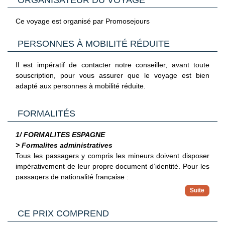
ORGANISATEUR DU VOYAGE
Nous vous proposons en complément de nos départs de
Paris, des séjours au départ de Province (en train ou en
Ce voyage est organisé par Promosejours
avion). Les horaires et le mode d’acheminement vous seront
confirmés lors de la réception de vos documents de
PERSONNES À MOBILITÉ RÉDUITE
voyages.
La continuité de votre acheminement jusqu’à votre
Il est impératif de contacter notre conseiller, avant toute
destination finale est assuré directement par la compagnie
souscription, pour vous assurer que le voyage est bien
aérienne, même en cas de perturbations à l’aller ou au
adapté aux personnes à mobilité réduite.
retour.
FORMALITÉS
1/ FORMALITES ESPAGNE
> Formalites administratives
Tous les passagers y compris les mineurs doivent disposer
impérativement de leur propre document d’identité.
Pour les
passagers de nationalité française :
Pour les ressortissants français voyageant en Espagne,
il est possible d'entrer librement avec un passeport ou
> Pour plus d'informations
une carte nationale d'identité en cours de validité. Les
CE PRIX COMPREND
Vous trouverez des informations plus complètes sur
cartes d'identité délivrées aux adultes entre le 1er
l’ensemble des formalités, notamment administratives et