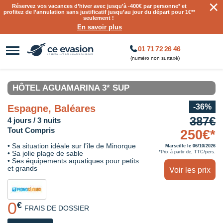
×
Réservez vos vacances d’hiver avec jusqu’à
-400€ par personne
* et
profitez de l’annulation sans justificatif jusqu’au jour du départ pour 1€**
seulement !
En savoir plus
01 71 72 26 46
(numéro non surtaxé)
HÔTEL AGUAMARINA 3* SUP
-36%
Espagne, Baléares
387€
4 jours / 3 nuits
Tout Compris
250€*
• Sa situation idéale sur l’île de Minorque
Marseille le 06/10/2026
• Sa jolie plage de sable
*Prix à partir de, TTC/pers.
• Ses équipements aquatiques pour petits
et grands
Voir les prix
0
€
FRAIS DE DOSSIER