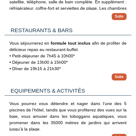
satellite, téléphone, salle de bain complète. En supplément :
réfrigérateur, coffre-fort et serviettes de plage. Les chambres
sont dotées de grands balcons ou terrasses, et quelques-
unes d’entre elles offrent des vues magnifiques sur la baie.
Vous serez logés dans une des catégories suivantes :
RESTAURANTS & BARS
Chambre standard
de 17 m² avec 2 lits individuels, avec
possibilité de transformer en lit double sur demande et selon
Vous séjournerez en
formule tout inclus
afin de profiter de
disponibilité.
délicieux repas au restaurant-buffet.
Chambre vue piscine
identique à la précédente avec
• Petit-déjeuner de 7h45 à 10h00*
une vue piscine.
• Déjeuner de 13h00 à 15h00*
• Dîner de 19h15 à 21h30*
Chambre vue mer
de 17 m² avec des vues incroyables
• Snack de 12h à 22h*.
sur la baie d’Arenal d’en Castell.
* Les horaires sont communiqués à titre indicatif et sont
Chambre deluxe
de 17 m², entièrement rénovée dans un
2 bars sont également ouverts pour vous servir de
EQUIPEMENTS & ACTIVITÉS
susceptibles de modifications.
style moderne et chaleureux, avec terrasse privée de 5,25
savoureuses boissons et collations + 1 pizzeria de 12h30 à
m². Elle peut accueillir 2 lits individuels et chaque chambre
15h et de 19h30 à 22h, et 1 kiosque à smoothies.
Vous pourrez vous détendre et nager dans l’une des 5
présente une décoration unique.
piscines de l’hôtel, tandis que vous profiterez des vues sur la
baie, vous amuser dans les toboggans aquatiques, vous
promener dans les 35000 mètres de jardins qui arrivent
jusqu’à la plage.
Pour les sportifs, au programme : tennis de table, beach