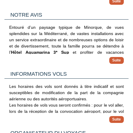
volley, tir à l'arc, fléchettes, waterpolo, minigolf.
Une salle de sport (réservée aux +18ans) est à votre
NOTRE AVIS
disposition de 9h à 20h.
Avec participation : billard, golf (parcours de 18 trous) « Son
Entouré d’un paysage typique de Minorque, de vues
Parc Menorca » est à environ 10 km.
splendides sur la Méditerrané, de vastes installations avec
A noter que des sports nautiques sont proposés à proximité
un service extraordinaire et de nombreuses options de loisir
de l’hôtel.
et de divertissement, toute la famille pourra se détendre à
L’hôtel met également à votre disposition : une salle de jeux
l’
Hôtel Aguamarina 3* Sup
et profiter de vacances
vidéo, une salle de télévision.
agréables et paisibles que vous n’oublierez jamais.
Le Wifi est gratuit et disponible dans les chambres et les
parties communes.
INFORMATIONS VOLS
Les plus petits pourront profiter de leurs vacances à la zone
Les horaires des vols sont donnés à titre indicatif et sont
où se trouve le parc pour enfants avec une zone de jeux,
susceptibles de modification de la part de la compagnie
des piscines spécialement conçues pour les enfants et
aérienne ou des autorités aéroportuaires.
toutes les installations sportives.
Les horaires de vols vous seront confirmés : pour le vol aller,
lors de la réception de la convocation aéroport, pour le vol
retour directement sur place par notre représentant à
destination.