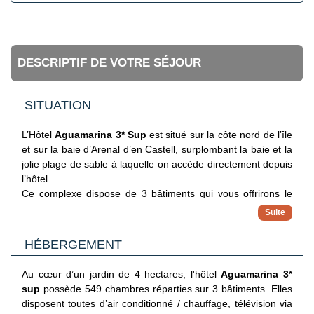
DESCRIPTIF DE VOTRE SÉJOUR
SITUATION
L’Hôtel
Aguamarina 3* Sup
est situé sur la côte nord de l’île
et sur la baie d’Arenal d’en Castell, surplombant la baie et la
jolie plage de sable à laquelle on accède directement depuis
l’hôtel.
Ce complexe dispose de 3 bâtiments qui vous offrirons le
plus grand confort pendant vos vacances. Il se trouve à
quelques minutes à pied (600 m) des commerces et lieux de
divertissement, à 8 km de la réserve naturelle d’Albufera des
HÉBERGEMENT
Grau, à 18 km de Mahón, la capitale de l’île et à 21 km de
l’aéroport de Minorque.
Au cœur d’un jardin de 4 hectares, l'hôtel
Aguamarina 3*
sup
possède 549 chambres réparties sur 3 bâtiments. Elles
disposent toutes d’air conditionné / chauffage, télévision via