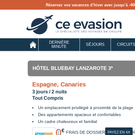
Réservez vos vacances d’hiver avec jusqu’à
-40
DERNIÈRE
SÉJOURS
CIRCUIT
MINUTE
HÔTEL BLUEBAY LANZAROTE 3*
Espagne, Canaries
3 jours / 2 nuits
Tout Compris
Un emplacement privilégié à proximité de la plage
Des appartements spacieux et confortables
Un cadre chaleureux et familial
0
€
FRAIS DE DOSSIER
R
PAYEZ EN 4X