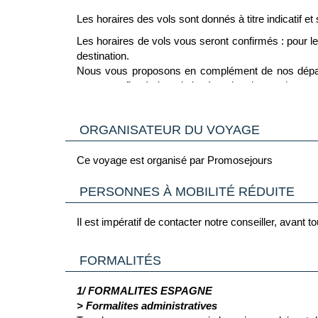
Les horaires des vols sont donnés à titre indicatif e
Wifi disponible gratuitement dans les parties c
Forfaits de golf
Les horaires de vols vous seront confirmés : pour le 
Blanchisserie
destination.
Service médical
Nous vous proposons en complément de nos départs
seront confirmés lors de la réception de vos docum
Location de voitures et de vélos
La continuité de votre acheminement jusqu’à votre de
Excursions
ORGANISATEUR DU VOYAGE
Ce voyage est organisé par Promosejours
PERSONNES À MOBILITÉ RÉDUITE
Il est impératif de contacter notre conseiller, avant
FORMALITÉS
1/ FORMALITES ESPAGNE
> Formalites administratives