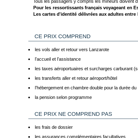
Tous les passagers y compris les mineurs doivent d
Pour les ressortissants français voyageant en Esp
Les cartes d'identité délivrées aux adultes entre 
de privilégier l'usage d'un passeport valide plutô
recommandé de se munir d'une notice multilingue
> Pour plus d'informations
(Source France Diplomatie le 30/06/26)
CE PRIX COMPREND
Vous trouverez des informations plus complètes sur 
Cliquant ici.
les vols aller et retour vers Lanzarote
2/ GENERALITES
Passeport & Carte Nationale d'Identité
l’accueil et l’assistance
: Le passepor
pays de destination.
les taxes aéroportuaires et surcharges carburant (s
Carte nationale d'identité expirée
- il est possible 
les transferts aller et retour aéroport/hôtel
d'Union Européenne ou de l'Espace Schengen, une Car
C’est pourquoi il est impératif de privilégier un pas
l’hébergement en chambre double pour la durée du 
françaises comme toujours en cours de validité.
la pension selon programme
Voyageurs mineurs voyageant seul
: les formalités 
Cliquant ici.
CE PRIX NE COMPREND PAS
Transit par la Grande Bretagne, les Etat-Unis et
d’information :
les frais de dossier
- Grande Bretagne : sur le site du gouvernement bri
Cliquant ici.
les assurances complémentaires facultatives