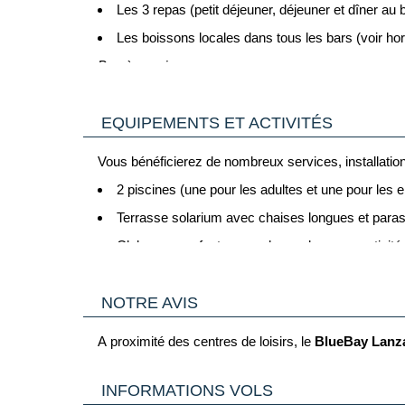
Bon à savoir :
Les 3 repas (petit déjeuner, déjeuner et dîner au 
Les serviettes de piscine/plage sont disponibles moye
Les boissons locales dans tous les bars (voir hor
Bon à savoir
:
À l’occasion des fêtes de fin d’année, le repas de Ga
EQUIPEMENTS ET ACTIVITÉS
Vous bénéficierez de nombreux services, installations
2 piscines (une pour les adultes et une pour les e
Terrasse solarium avec chaises longues et paras
Clubs pour enfants avec de nombreuses activité
Personnel multilingue
NOTRE AVIS
Programmes d’animation en journée et en soirée :
Pour les sportifs : tennis, tir à l’arc, tir au f
A proximité des centres de loisirs, le
BlueBay Lanza
universel (vélo, stepper, jogging,…), fléchettes, vélo 
D’autres services et activités seront disponibles av
Accueil 24h/24
Billard
INFORMATIONS VOLS
Service de concierge
Sports nautiques : plongée, planche à voile, surf,