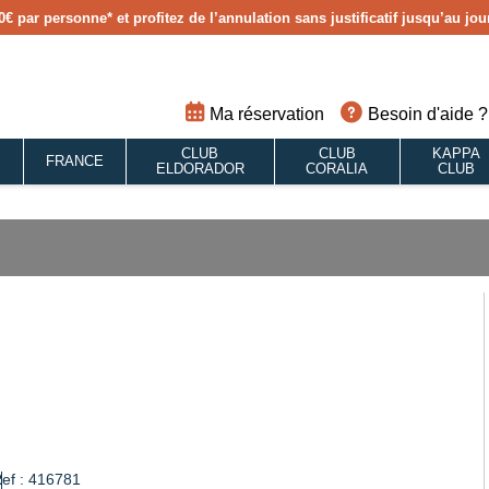
0€ par personne
* et profitez de l’annulation sans justificatif jusqu’au j
Ma réservation
Besoin d'aide ?
CLUB
CLUB
KAPPA
S
FRANCE
ELDORADOR
CORALIA
CLUB
ef : 416781