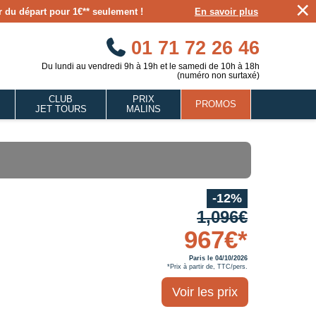
×
our du départ pour 1€** seulement !
En savoir plus
01 71 72 26 46
Du lundi au vendredi 9h à 19h et le samedi de 10h à 18h
(numéro non surtaxé)
CLUB
PRIX
PROMOS
JET TOURS
MALINS
-12%
1,096€
967€*
Paris le 04/10/2026
*Prix à partir de, TTC/pers.
Voir les prix