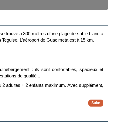
 se trouve à 300 mètres d’une plage de sable blanc à
ta Teguise. L’aéroport de Guacimeta est à 15 km.
'hébergement : ils sont confortables, spacieux et
tations de qualité...
t ou 2 adultes + 2 enfants maximum. Avec supplément,
 Ils sont équipés de : climatisation, télévision par
onde et un frigo, salle à manger avec une table pour 4
vue sur la piscine, le jardin, la rue ou les courts de