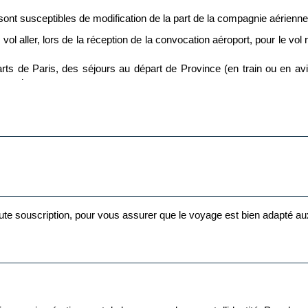
t sont susceptibles de modification de la part de la compagnie aérienn
ommunes
vol aller, lors de la réception de la convocation aéroport, pour le vol
 de Paris, des séjours au départ de Province (en train ou en av
ents de voyages.
stination finale est assuré directement par la compagnie aérienne, mê
 toute souscription, pour vous assurer que le voyage est bien adapté a