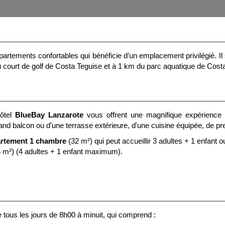
rtements confortables qui bénéficie d’un emplacement privilégié. Il
du court de golf de Costa Teguise et à 1 km du parc aquatique de Cos
hôtel
BlueBay Lanzarote
vous offrent une magnifique expérience d
 balcon ou d'une terrasse extérieure, d'une cuisine équipée, de pres
rtement 1 chambre
(32 m²) qui peut accueillir 3 adultes + 1 enfan
 m²) (4 adultes + 1 enfant maximum).
er avec 2 lits individuels et un canapé-lit dans la salle de séjour.
, sèche-cheveux, machine à café, petite cuisine équipée avec un micro-
alle de bain avec une douche, lit bébé (sur demande). Ils offrent une 
 tous les jours de 8h00 à minuit, qui comprend :