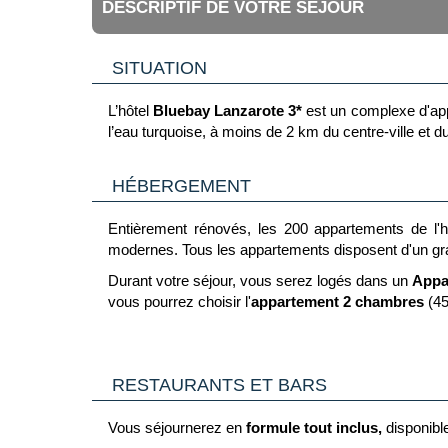
DESCRIPTIF DE VOTRE SÉJOUR
SITUATION
L’hôtel
Bluebay Lanzarote 3*
est un complexe d'appa
l’eau turquoise, à moins de 2 km du centre-ville et 
HÉBERGEMENT
Entièrement rénovés, les 200 appartements de l'
modernes. Tous les appartements disposent d'un grand
Durant votre séjour, vous serez logés dans un
Appa
vous pourrez choisir l'
appartement 2 chambres
(45
Ces appartements se composent d'une chambre à couch
satellite, téléphone avec ligne directe, wifi gratuit
personnes, fer et planche à repasser (sur demande), s
RESTAURANTS ET BARS
tennis, selon l'appartement attribué.
En supplément : coffre-fort.
Vous séjournerez en
formule tout inclus,
disponible