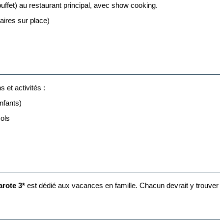
buffet) au restaurant principal, avec show cooking.
nnant un supplément de 10 € par serviette, ainsi qu'une caution de 10 
aires sur place)
la de Noël sera servi lors du déjeuner du 25 décembre, offrant ainsi u
 et activités :
nfants)
ols
s
 musique en live, soirées thématiques, etc.
usil, pétanque, tennis de table, football, basketball, waterpolo, exer
rote 3*
est dédié aux vacances en famille. Chacun devrait y trouver
fixe.
ec supplément :
 pêche.