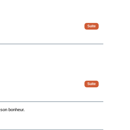
€ par serviette, restituée lors de son retour.
n moment festif et convivial à partager en journée.
cices cardio-vasculaires, aérobic, volleyball, gymnase
 son bonheur.