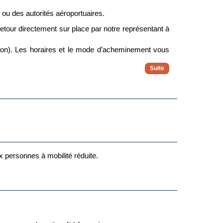
e ou des autorités aéroportuaires.
 retour directement sur place par notre représentant à
ion). Les horaires et le mode d’acheminement vous
me en cas de perturbations à l’aller ou au retour.
ux personnes à mobilité réduite.