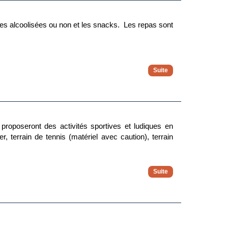
riez être logé dans un autre bâtiment séparé par une
les alcoolisées ou non et les snacks. Les repas sont
 proposeront des activités sportives et ludiques en
, terrain de tennis (matériel avec caution), terrain
rs des repas et les shorts sont proscrits au dîner.
en bouteille est avec supplément, mais divers points
ulées. Les activités, les sports et les soirées sont