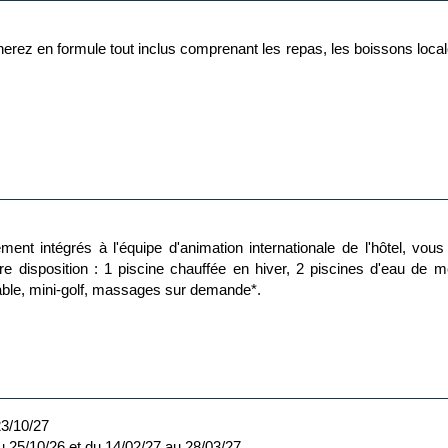
omplexe hôtelier qui s'éparpille sur plusieurs parcelles. Vous pour
rnerez en formule tout inclus comprenant les repas, les boissons loca
ir :
wiches, petits gâteaux, pâtisseries et fruits)
dwiches, petits gâteaux, pâtisseries, fruits, café, jus et sodas)
nt intégrés à l'équipe d'animation internationale de l'hôtel, vous
 disposition : 1 piscine chauffée en hiver, 2 piscines d'eau de mer
h30 à minuit. A noter également qu'une tenue correcte est exigée lo
 table, mini-golf, massages sur demande*.
de boissons spécifiques nécessitent un supplément tarifaire. L'eau 
el.
de 4 à 10 ans avec aire de jeux.
extérieurs peuvent ne pas être praticables et certaines activités ann
23/10/27
u 25/10/26 et du 14/02/27 au 28/03/27