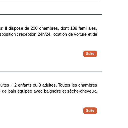
r. Il dispose de 290 chambres, dont 188 familiales,
position : réception 24h/24, location de voiture et de
ultes + 2 enfants ou 3 adultes. Toutes les chambres
salle de bain équipée avec baignoire et sèche-cheveux,
éale pour se ressourcer. L'animation y est légère et
nes enfants, ou pour quiconque cherche des vacances
lits twins) et de 1 ou 2 lit d'appoint.