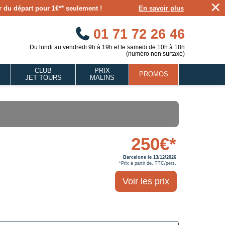
×
our du départ pour 1€** seulement !
En savoir plus
01 71 72 26 46
Du lundi au vendredi 9h à 19h et le samedi de 10h à 18h
(numéro non surtaxé)
CLUB
PRIX
PROMOS
JET TOURS
MALINS
250€*
Barcelone le 13/12/2026
*Prix à partir de, TTC/pers.
Voir les prix