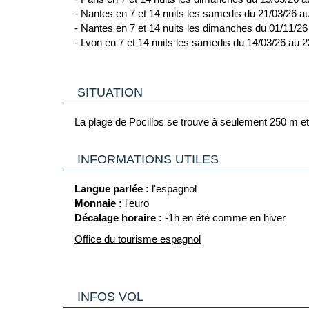
- Nantes en 7 et 14 nuits les samedis du 21/03/26 a
- Nantes en 7 et 14 nuits les dimanches du 01/11/2
- Lyon en 7 et 14 nuits les samedis du 14/03/26 au 
- Lille en 7 et 14 nuits les samedis du 31/10/26 au 2
Un transfert aller/retour est prévu jusqu'à votre 
SITUATION
conseillons vivement d'assister. Il vous présentera l'
La plage de Pocillos se trouve à seulement 250 m et 
Pour les autres départs :
Vos transferts se feront sans l'assistance d'un re
INFORMATIONS UTILES
sortez à droite et suivez la direction "Bus". Vous
L'attente sera de 01H00 maximum.
Langue parlée
:
l'espagnol
Monnaie
:
l'euro
Pour votre transfert retour, les horaires vous seront
Décalage horaire :
-1h en été comme en hiver
Il vous faudraêtre impérativement à l'extérieur de l'hô
Office du tourisme espagnol
Information importante :
Conformément à la régleme
INFOS VOL
delà de
23-24 °C
.