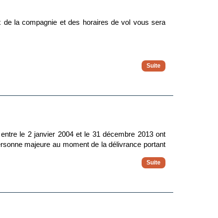
 de la compagnie et des horaires de vol vous sera
horaires, il ne saurait être tenu pour responsable en
tre soumis à modification par la suite.
 entre le 2 janvier 2004 et le 31 décembre 2013 ont
 personne majeure au moment de la délivrance portant
inales.
r les autorités locales.
rance afin de connaître les modalités d'entrée dans
ntrer dans le pays de votre destination.
n passeport valide plutôt qu'une CNI portant une date
idité.