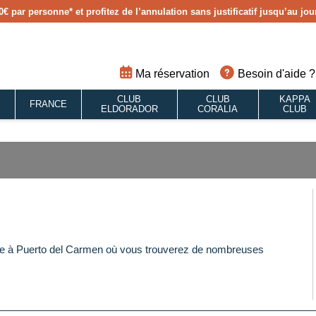
0€ par personne
* et profitez de l’annulation sans justificatif jusqu’au j
Ma réservation
Besoin d'aide ?
CLUB
CLUB
KAPPA
S
FRANCE
ELDORADOR
CORALIA
CLUB
uve à Puerto del Carmen où vous trouverez de nombreuses