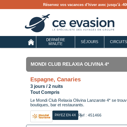
Réservez vos vacances d’hiver avec jusqu’à
-40
DERNIÈRE
SÉJOURS
CIRCUIT
MINUTE
MONDI CLUB RELAXIA OLIVINA 4*
Espagne, Canaries
3 jours / 2 nuits
Tout Compris
Le Mondi Club Relaxia Olivina Lanzarote 4* se tro
boutiques, bar et restaurants.
Ref : 451466
PAYEZ EN 4X