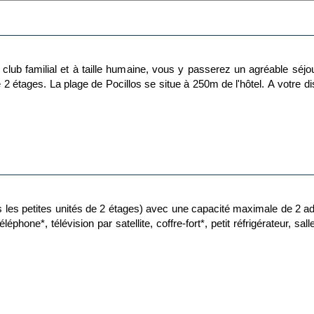
club familial et à taille humaine, vous y passerez un agréable séjou
 2 étages. La plage de Pocillos se situe à 250m de l'hôtel. A votre dis
les petites unités de 2 étages) avec une capacité maximale de 2 ad
éléphone*, télévision par satellite, coffre-fort*, petit réfrigérateur, 
Mondi Club Relax. Ces établissements offrent une ambiance apaisée, id
ption pour les couples en quête de romantisme, les familles avec jeu
le, vous serez logé en chambre standard équipée d'un lit double (ou 2 