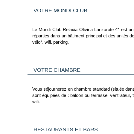
VOTRE MONDI CLUB
Le Mondi Club Relaxia Olivina Lanzarote 4* est un 
réparties dans un bâtiment principal et des unités de
vélo*, wifi, parking.
*Avec supplément
VOTRE CHAMBRE
Ce Mondi Club est labellisé Mondi Club Relax
Vous séjournerez en chambre standard (située dans 
L'art de vivre en toute sérénité.
sont équipées de : balcon ou terrasse, ventilateur, t
Privilégiez la détente et la tranquillité dans nos 
wifi.
parfaitement adaptée à la destination. Une belle o
apaisantes sans faire une croix sur les activités.
*Avec supplément
Dans le cadre d'une chambre à usage triple ou quadrup
RESTAURANTS ET BARS