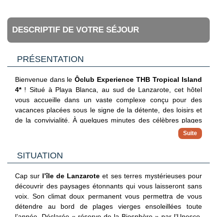
DESCRIPTIF DE VOTRE SÉJOUR
PRÉSENTATION
Bienvenue dans le
Ôclub Experience THB Tropical Island
4*
! Situé à Playa Blanca, au sud de Lanzarote, cet hôtel
vous accueille dans un vaste complexe conçu pour des
vacances placées sous le signe de la détente, des loisirs et
de la convivialité. À quelques minutes des célèbres plages
de Playa Dorada et des paysages volcaniques
emblématiques de l’île, cet établissement offre un cadre
idéal pour profiter du climat ensoleillé des Canaries tout au
SITUATION
long de l’année. Répartis au cœur de jardins soigneusement
entretenus, les appartements spacieux et lumineux sont
Cap sur
l’île de Lanzarote
et ses terres mystérieuses pour
aménagés dans un style contemporain et disposent de tout
découvrir des paysages étonnants qui vous laisseront sans
le confort nécessaire pour un séjour en toute sérénité. Le
voix. Son climat doux permanent vous permettra de vous
complexe propose de nombreuses infrastructures, dont
détendre au bord de plages vierges ensoleillées toute
plusieurs piscines extérieures, un espace bien-être, une
l’année. Déclarée « réserve de la Biosphère » par l’Unesco,