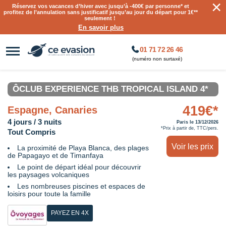
×
Réservez vos vacances d’hiver avec jusqu’à
-400€ par personne
* et
profitez de l’annulation sans justificatif jusqu’au jour du départ pour 1€**
seulement !
En savoir plus
01 71 72 26 46
(numéro non surtaxé)
ÔCLUB EXPERIENCE THB TROPICAL ISLAND 4*
419€*
Espagne, Canaries
4 jours / 3 nuits
Paris le 13/12/2026
*Prix à partir de, TTC/pers.
Tout Compris
Voir les prix
La proximité de Playa Blanca, des plages
de Papagayo et de Timanfaya
Le point de départ idéal pour découvrir
les paysages volcaniques
Les nombreuses piscines et espaces de
loisirs pour toute la famille
PAYEZ EN 4X