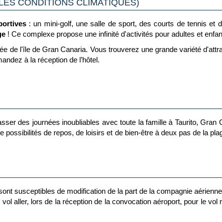
LES CONDITIONS CLIMATIQUES)
sportives
: un mini-golf, une salle de sport, des courts de tennis et
ge
! Ce complexe propose une infinité d'activités pour adultes et enfan
ée de l'île de Gran Canaria. Vous trouverez une grande variété d'attr
andez à la réception de l’hôtel.
 Pour cette raison, dans les
Miniclub et Maxiclub
, les enfants tro
 activités originales et différentes chaque jour.
os sens au
Spa Krabi
. Vous pourrez flotter dans des sources chaud
de bien-être pour le corps et l'esprit.
ser des journées inoubliables avec toute la famille à Taurito, Gran 
 possibilités de repos, de loisirs et de bien-être à deux pas de la pla
t sont susceptibles de modification de la part de la compagnie aérienn
vol aller, lors de la réception de la convocation aéroport, pour le vol