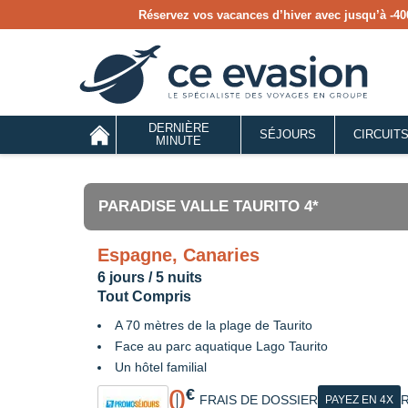
Réservez vos vacances d’hiver avec jusqu’à
-40
DERNIÈRE
SÉJOURS
CIRCUIT
MINUTE
PARADISE VALLE TAURITO 4*
Espagne, Canaries
6 jours / 5 nuits
Tout Compris
A 70 mètres de la plage de Taurito
Face au parc aquatique Lago Taurito
Un hôtel familial
0
€
FRAIS DE DOSSIER
R
PAYEZ EN 4X