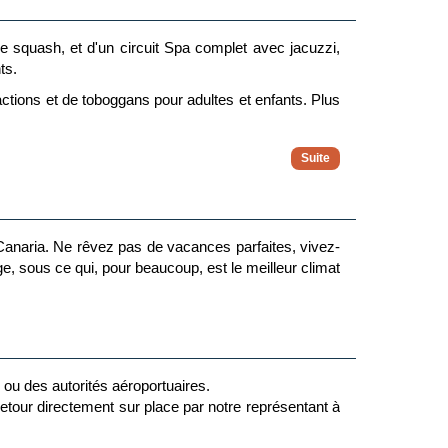
 de squash, et d'un circuit Spa complet avec jacuzzi,
ts.
actions et de toboggans pour adultes et enfants. Plus
uveront un espace spécialement conçu pour eux, afin
es et prendre soin de vous avec des traitements qui
Canaria. Ne rêvez pas de vacances parfaites, vivez-
ge, sous ce qui, pour beaucoup, est le meilleur climat
e ou des autorités aéroportuaires.
 retour directement sur place par notre représentant à