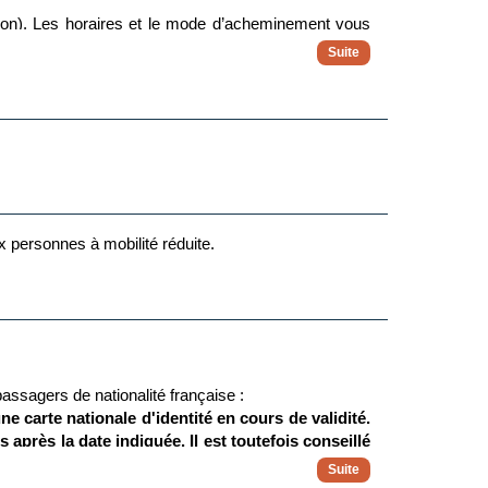
ion). Les horaires et le mode d’acheminement vous
me en cas de perturbations à l’aller ou au retour.
ux personnes à mobilité réduite.
assagers de nationalité française :
e carte nationale d'identité en cours de validité.
 après la date indiquée. Il est toutefois conseillé
anne de légitimité avec la carte d'identité, il est