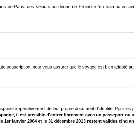
 de Paris, des séjours au départ de Province (en train ou en av
ents de voyages.
stination finale est assuré directement par la compagnie aérienne, mê
 toute souscription, pour vous assurer que le voyage est bien adapté a
isposer impérativement de leur propre document d’identité.
Pour les p
agne, il est possible d'entrer librement avec un passeport ou un
le 1er janvier 2004 et le 31 décembre 2013 restent valides cinq ans
t qu'une carte d'identité dont la validité est dépassée. En cas de p
 expliquant ces règles.