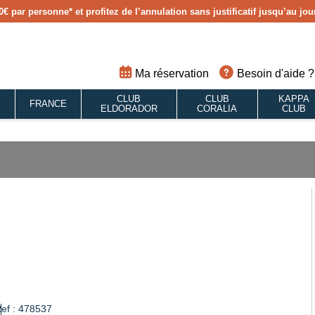
0€ par personne
* et profitez de l’annulation sans justificatif jusqu’au j
Ma réservation
Besoin d'aide ?
CLUB
CLUB
KAPPA
S
FRANCE
ELDORADOR
CORALIA
CLUB
ef : 478537