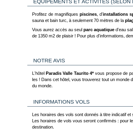
EQUIPEMENTS ET ACTIVITÉS (SELON 
Profitez de magnifiques
piscines
, d'
installations 
sauna et bain turc, à seulement 70 mètres de la
pla
Vous aurez accès au seul
parc aquatique
d'eau sal
de 1350 m2 de plaisir ! Pour plus d'informations, dem
Cet hôtel pense aux plus petits et à leur bien-être.
qu'ils puissent jouer, s'amuser et se divertir avec des
NOTRE AVIS
Détendez-vous, prenez soin de vous et éveillez v
procurent une sensation durable de renouvellement et 
L'hôtel
Paradis Valle Taurito 4*
vous propose de pas
les ! Dans cet hôtel, vous trouverez tout un monde de
du monde.
INFORMATIONS VOLS
Les horaires des vols sont donnés à titre indicatif e
Les horaires de vols vous seront confirmés : pour le 
destination.