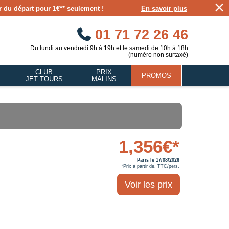
×
our du départ pour 1€** seulement !
En savoir plus
01 71 72 26 46
Du lundi au vendredi 9h à 19h et le samedi de 10h à 18h
(numéro non surtaxé)
CLUB
PRIX
PROMOS
JET TOURS
MALINS
1,356€*
Paris le 17/08/2026
*Prix à partir de, TTC/pers.
Voir les prix