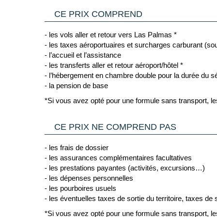
> Pour plus d'informations
(Source France Diplomatie le 30/06/26)
CE PRIX COMPREND
Vous trouverez des informations plus complètes sur 
Cliquant ici.
- les vols aller et retour vers Las Palmas *
2/ GENERALITES
- les taxes aéroportuaires et surcharges carburant (sou
Passeport & Carte Nationale d'Identité
: Le passepor
- l’accueil et l’assistance
pays de destination.
- les transferts aller et retour aéroport/hôtel *
Carte nationale d'identité expirée
- il est possible 
- l’hébergement en chambre double pour la durée du s
d'Union Européenne ou de l'Espace Schengen, une Car
- la pension de base
C’est pourquoi il est impératif de privilégier un pas
*Si vous avez opté pour une formule sans transport, les
françaises comme toujours en cours de validité.
Voyageurs mineurs voyageant seul
: les formalités 
Cliquant ici.
CE PRIX NE COMPREND PAS
Transit par la Grande Bretagne, les Etat-Unis et
- les frais de dossier
d’information :
- les assurances complémentaires facultatives
- Grande Bretagne : sur le site du gouvernement bri
- les prestations payantes (activités, excursions…)
Cliquant ici.
- les dépenses personnelles
- les pourboires usuels
- Etats Unis : sur le site du Service Public en
- les éventuelles taxes de sortie du territoire, taxes de s
Cliquant ici.
*Si vous avez opté pour une formule sans transport, les