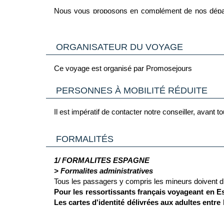
Nous vous proposons en complément de nos départs
seront confirmés lors de la réception de vos docum
La continuité de votre acheminement jusqu’à votre de
ORGANISATEUR DU VOYAGE
Ce voyage est organisé par Promosejours
PERSONNES À MOBILITÉ RÉDUITE
Il est impératif de contacter notre conseiller, avant
FORMALITÉS
1/ FORMALITES ESPAGNE
> Formalites administratives
Tous les passagers y compris les mineurs doivent d
Pour les ressortissants français voyageant en Esp
Les cartes d'identité délivrées aux adultes entre 
de privilégier l'usage d'un passeport valide plutô
recommandé de se munir d'une notice multilingue