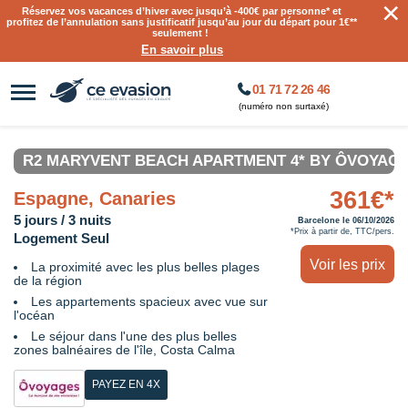
×
Réservez vos vacances d’hiver avec jusqu’à
-400€ par personne
* et
profitez de l’annulation sans justificatif jusqu’au jour du départ pour 1€**
seulement !
En savoir plus
01 71 72 26 46
(numéro non surtaxé)
R2 MARYVENT BEACH APARTMENT 4* BY ÔVOYAG
361€*
Espagne, Canaries
5 jours / 3 nuits
Barcelone le 06/10/2026
*Prix à partir de, TTC/pers.
Logement Seul
Voir les prix
La proximité avec les plus belles plages
de la région
Les appartements spacieux avec vue sur
l'océan
Le séjour dans l'une des plus belles
zones balnéaires de l'île, Costa Calma
PAYEZ EN 4X