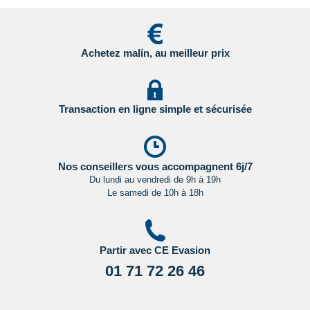
Cliquant ici.
Pour les passagers binationaux ou de nationalité étrangère
:
il est préférable de vous rapprocher du consulat ou de
Achetez malin, au meilleur prix
l’ambassade du pays de destination et de transit.
Important
:
Les formalités administratives et sanitaires étant
susceptibles de changer entre votre réservation et votre
Transaction en ligne simple et sécurisée
départ, nous vous recommandons vivement de consulter
régulièrement le site du ministère des affaires étrangères en
Cliquant ici.
Nos conseillers vous accompagnent 6j/7
Du lundi au vendredi de 9h à 19h
Le samedi de 10h à 18h
Partir avec CE Evasion
01 71 72 26 46