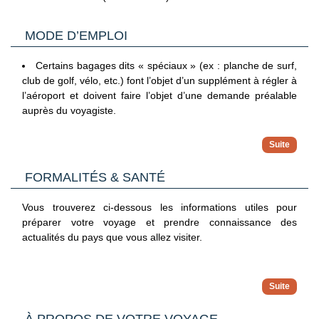
MODE D’EMPLOI
Certains bagages dits « spéciaux » (ex : planche de surf,
club de golf, vélo, etc.) font l’objet d’un supplément à régler à
l’aéroport et doivent faire l’objet d’une demande préalable
auprès du voyagiste.
L’organisme en charge des transferts entre l’aéroport et
l’hôtel se réserve également le droit d’appliquer un
FORMALITÉS & SANTÉ
supplément pour le transport des « bagages spéciaux ». Ce
supplément sera à régler directement sur place.
Vous trouverez ci-dessous les informations utiles pour
préparer votre voyage et prendre connaissance des
actualités du pays que vous allez visiter.
Formalité d’entrée
Au sein de l'Union européenne (UE), la carte nationale