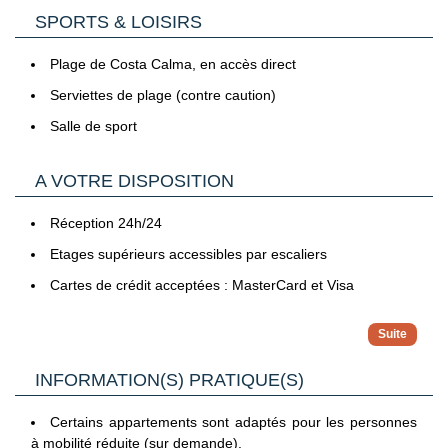
Avec participation (€) :
petit-déjeuner.
SPORTS & LOISIRS
Connexion Wifi
Coffre-fort
Plage de Costa Calma, en accès direct
Serviettes de plage (contre caution)
Appartement 1 chambre / vue mer
Salle de sport
Superficie : 35 m² - Capacité : 2 adultes maximum
A VOTRE DISPOSITION
Appartement 2 chambres
Réception 24h/24
Superficie : 50 m² - Capacité : 4 adultes ou 2 adultes + 2
Etages supérieurs accessibles par escaliers
enfants maximum
L’Appartement 2 chambres dispose des mêmes
Cartes de crédit acceptées : MasterCard et Visa
équipements que l’Appartement 1 chambre / vue mer.
Avec participation (€) :
INFORMATION(S) PRATIQUE(S)
Connexion Wifi
Certains appartements sont adaptés pour les personnes
Service d’étage
à mobilité réduite (sur demande).