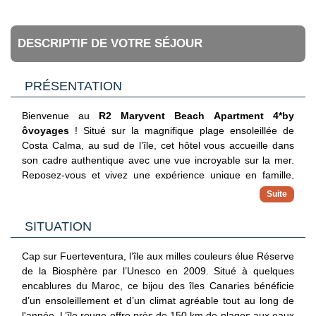
DESCRIPTIF DE VOTRE SÉJOUR
PRÉSENTATION
Bienvenue au
R2 Maryvent Beach Apartment 4*by
ôvoyages
! Situé sur la magnifique plage ensoleillée de
Costa Calma, au sud de l’île, cet hôtel vous accueille dans
son cadre authentique avec une vue incroyable sur la mer.
Reposez-vous et vivez une expérience unique en famille,
entre amis, ou en couple dans votre appartement neuf et
entièrement équipé avec sa cuisine. Sa proximité appréciée
avec la mer et le centre-ville vous offrira tout le confort dont
SITUATION
vous avez besoin pour des vacances relaxantes ou actives.
Cap sur Fuerteventura, l’île aux milles couleurs élue Réserve
de la Biosphère par l’Unesco en 2009. Situé à quelques
encablures du Maroc, ce bijou des îles Canaries bénéficie
d’un ensoleillement et d’un climat agréable tout au long de
l'année. L’île rouge offre près de 150 km de plages aux eaux