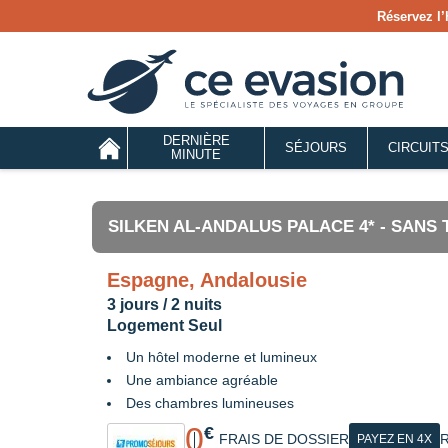
Réservez l’
DERNIÈRE
SÉJOURS
CIRCUIT
MINUTE
SILKEN AL-ANDALUS PALACE 4* - SANS
Espagne, Andalousie
3 jours / 2 nuits
Logement Seul
Un hôtel moderne et lumineux
Une ambiance agréable
Des chambres lumineuses
0
€
FRAIS DE DOSSIER
R
PAYEZ EN 4X