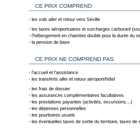
(Source France Diplomatie le 30/06/26)
CE PRIX COMPREND
Vous trouverez des informations plus complètes sur 
Cliquant ici.
- les vols aller et retour vers Séville
2/ GENERALITES
- les taxes aéroportuaires et surcharges carburant (sou
Passeport & Carte Nationale d'Identité
: Le passepor
- l’hébergement en chambre double pour la durée du s
pays de destination.
- la pension de base
Carte nationale d'identité expirée
- il est possible 
d'Union Européenne ou de l'Espace Schengen, une Car
C’est pourquoi il est impératif de privilégier un pas
CE PRIX NE COMPREND PAS
françaises comme toujours en cours de validité.
Voyageurs mineurs voyageant seul
: les formalités 
- l’accueil et l’assistance
Cliquant ici.
- les transferts aller et retour aéroport/hôtel
Transit par la Grande Bretagne, les Etat-Unis et
- les frais de dossier
d’information :
- les assurances complémentaires facultatives
- Grande Bretagne : sur le site du gouvernement bri
- les prestations payantes (activités, excursions…)
Cliquant ici.
- les dépenses personnelles
- les pourboires usuels
- Etats Unis : sur le site du Service Public en
- les éventuelles taxes de sortie du territoire, taxes de 
Cliquant ici.