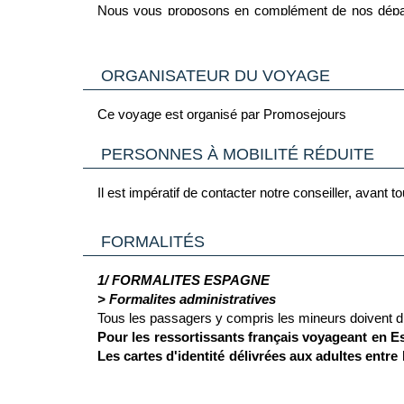
Nous vous proposons en complément de nos départs
seront confirmés lors de la réception de vos docum
La continuité de votre acheminement jusqu’à votre de
ORGANISATEUR DU VOYAGE
Ce voyage est organisé par Promosejours
PERSONNES À MOBILITÉ RÉDUITE
Il est impératif de contacter notre conseiller, avant
FORMALITÉS
1/ FORMALITES ESPAGNE
> Formalites administratives
Tous les passagers y compris les mineurs doivent d
Pour les ressortissants français voyageant en Esp
Les cartes d'identité délivrées aux adultes entre 
de privilégier l'usage d'un passeport valide plutô
recommandé de se munir d'une notice multilingue
> Pour plus d'informations