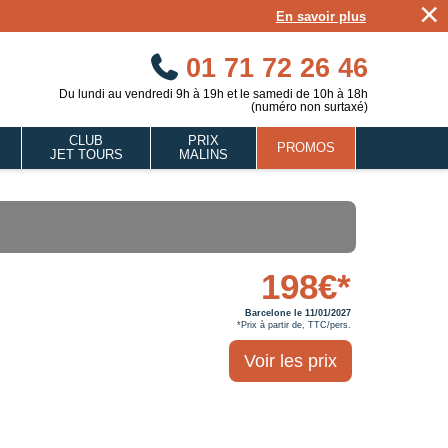
×
En savoir plus
01 71 72 26 46
Du lundi au vendredi 9h à 19h et le samedi de 10h à 18h
(numéro non surtaxé)
CLUB
PRIX
PROMOS
JET TOURS
MALINS
198€*
Barcelone le 11/01/2027
*Prix à partir de, TTC/pers.
Voir les prix