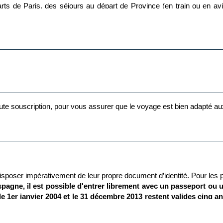
 de Paris, des séjours au départ de Province (en train ou en av
ents de voyages.
stination finale est assuré directement par la compagnie aérienne, mê
 toute souscription, pour vous assurer que le voyage est bien adapté a
isposer impérativement de leur propre document d’identité.
Pour les p
agne, il est possible d'entrer librement avec un passeport ou un
le 1er janvier 2004 et le 31 décembre 2013 restent valides cinq ans
t qu'une carte d'identité dont la validité est dépassée. En cas de p
 expliquant ces règles.