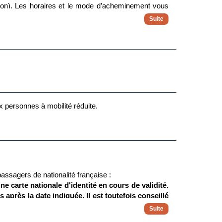
ion). Les horaires et le mode d’acheminement vous
me en cas de perturbations à l’aller ou au retour.
ux personnes à mobilité réduite.
assagers de nationalité française :
e carte nationale d'identité en cours de validité.
 après la date indiquée. Il est toutefois conseillé
anne de légitimité avec la carte d'identité, il est