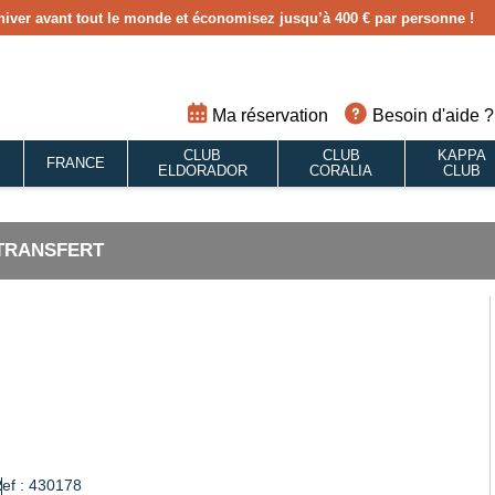
hiver avant tout le monde et économisez jusqu’à 400 € par personne !
Ma réservation
Besoin d'aide ?
CLUB
CLUB
KAPPA
S
FRANCE
ELDORADOR
CORALIA
CLUB
 TRANSFERT
ef : 430178