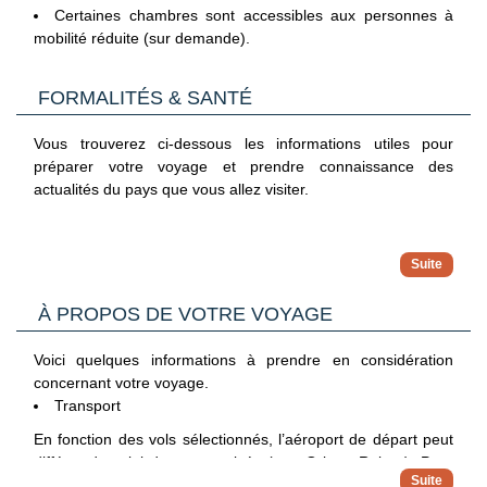
Certaines chambres sont accessibles aux personnes à
thème, musique « live », …
mobilité réduite (sur demande).
Avec participation (€) :
Blanchisserie
FORMALITÉS & SANTÉ
Boutique
Vous trouverez ci-dessous les informations utiles pour
Location de voiture
préparer votre voyage et prendre connaissance des
actualités du pays que vous allez visiter.
Formalité d’entrée
Au sein de l'Union européenne (UE), la carte nationale
À PROPOS DE VOTRE VOYAGE
d'identité en cours de validité est suffisante pour les
voyageurs de nationalité française (validité après la date de
retour).
Voici quelques informations à prendre en considération
Pour toutes informations concernant les formalités d’entrée
concernant votre voyage.
des ressortissants étrangers, il est nécessaire de se
Transport
renseigner auprès des organismes adéquats (consulats,
Santé
En fonction des vols sélectionnés, l’aéroport de départ peut
ambassades…).
Un séjour à l’étranger implique pour tout voyageur de
différer de celui de votre arrivée (ex : Orly et Roissy). Pour
Les mineurs voyageant à l’étranger doivent justifier de leur
prendre certaines précautions de santé. Renseignez-vous
les vols spéciaux, l’aéroport n’est pas garanti lorsque la ville