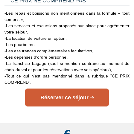
CE PRIX NE COMPREND PAS
Affaires Etrangères précise que pour entrer dans les pays
d'Union Européenne ou de l'Espace Schengen, une Carte
-Les repas et boissons non mentionnées dans la formule « tout
Nationale d'Identité française expirée peut être tolérée. En
compris »,
pratique, les compagnies aériennes ne la tolèrent jamais.
-Les services et excursions proposés sur place pour agrémenter
C’est pourquoi il est impératif de privilégier un passeport
votre séjour,
valide à une Carte Nationale d'Identité expirée, même dans
-La location de voiture en option,
le cas où cette dernière est considérée par les autorités
-Les pourboires,
françaises comme toujours en cours de validité.
-Les assurances complémentaires facultatives,
Voyageurs mineurs voyageant seul
: les formalités à
-Les dépenses d'ordre personnel,
respecter se trouvent sur le site du Service Public en
-La franchise bagage (sauf si mention contraire au moment du
Cliquant ici.
choix du vol et pour les réservations avec vols spéciaux),
-Tout ce qui n'est pas mentionné dans la rubrique "CE PRIX
Transit par la Grande Bretagne, les Etat-Unis et le Canada
:
COMPREND".
des formalités spécifiques s'appliquent.
Nous vous invitons à
consulter les sites ci-dessous pour plus d’information :
Réserver ce séjour
- Grande Bretagne : sur le site du gouvernement britannique
en
Cliquant ici.
- Etats Unis : sur le site du Service Public en
Cliquant ici.