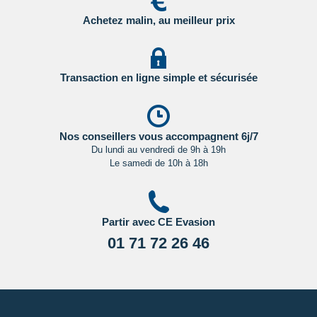
- Canada : sur le site du gouvernement canadien en
Achetez malin, au meilleur prix
Cliquant ici.
Pour les passagers binationaux ou de nationalité étrangère
:
il est préférable de vous rapprocher du consulat ou de
Transaction en ligne simple et sécurisée
l’ambassade du pays de destination et de transit.
Important
:
Les formalités administratives et sanitaires étant
susceptibles de changer entre votre réservation et votre
Nos conseillers vous accompagnent 6j/7
départ, nous vous recommandons vivement de consulter
Du lundi au vendredi de 9h à 19h
Le samedi de 10h à 18h
régulièrement le site du ministère des affaires étrangères en
Cliquant ici.
Partir avec CE Evasion
01 71 72 26 46