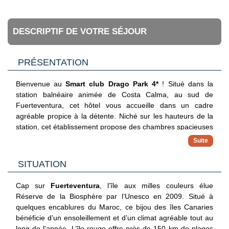
DESCRIPTIF DE VOTRE SÉJOUR
PRÉSENTATION
Bienvenue au
Smart club Drago Park 4*
! Situé dans la
station balnéaire animée de Costa Calma, au sud de
Fuerteventura, cet hôtel vous accueille dans un cadre
agréable propice à la détente. Niché sur les hauteurs de la
station, cet établissement propose des chambres spacieuses
et confortables ainsi que des espaces communs conviviaux
pensés pour des vacances en toute simplicité. Vous
apprécierez sa grande piscine entourée de terrasses
SITUATION
ensoleillées, ses installations de loisirs et son ambiance
familiale. A quelques minutes des longues plages de sable
Cap sur
Fuerteventura
, l’île aux milles couleurs élue
blond de Costa Calma et des eaux turquoise de l’Atlantique,
Réserve de la Biosphère par l’Unesco en 2009. Situé à
l’hôtel constitue un point de départ idéal pour profiter des
quelques encablures du Maroc, ce bijou des îles Canaries
paysages sauvages et du climat doux de Fuerteventura tout
bénéficie d’un ensoleillement et d’un climat agréable tout au
au long de l’année.
long de l'année. L’île rouge offre près de 150 km de plages