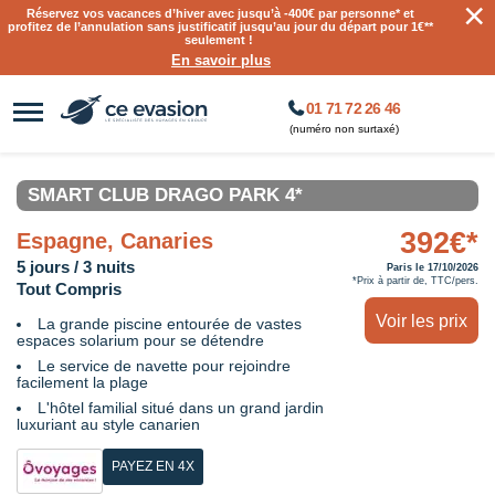
×
Réservez vos vacances d’hiver avec jusqu’à
-400€ par personne
* et
profitez de l’annulation sans justificatif jusqu’au jour du départ pour 1€**
seulement !
En savoir plus
01 71 72 26 46
(numéro non surtaxé)
SMART CLUB DRAGO PARK 4*
392€*
Espagne, Canaries
5 jours / 3 nuits
Paris le 17/10/2026
*Prix à partir de, TTC/pers.
Tout Compris
Voir les prix
La grande piscine entourée de vastes
espaces solarium pour se détendre
Le service de navette pour rejoindre
facilement la plage
L'hôtel familial situé dans un grand jardin
luxuriant au style canarien
PAYEZ EN 4X