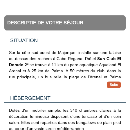
DESCRIPTIF DE VOTRE SÉJOUR
SITUATION
Sur la côte sud-ouest de Majorque, installé sur une falaise
au-dessus des rochers à Cabo Regana, l’hôtel
Sun Club El
Dorado 2*
se trouve à 11 km du parc aquatique Aqualand El
Arenal et à 25 km de Palma. A 50 mètres du club, dans la
rue principale, un bus relie la plage de l’Arenal et Palma
avec plusieurs départs quotidiens. Accès direct à la mer
(crique de rocher) par un escalier creusé dans la falaise
(env. 350 marches). L'aéroport de Palma de Majorque est à
HÉBERGEMENT
environ 19 km.
Dotés d'un mobilier simple, les 340 chambres claires à la
décoration lumineuse disposent d'une terrasse et d'un coin
salon. Elles sont réparties dans des bungalows de plain-pied
au cœur d'un vaste jardin méditerranéen.