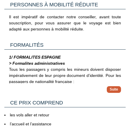
ping-pong
PERSONNES À MOBILITÉ RÉDUITE
vélos (caution 20€)
Chaque soir à partir de 21h, programmation du soir avec la
Il est impératif de contacter notre conseiller, avant toute
mini-golf
remise des diplômes et un jeu ou bingo suivi du spectacle.
souscription, pour vous assurer que le voyage est bien
pétanque
adapté aux personnes à mobilité réduite.
jeux de table
FORMALITÉS
1/ FORMALITES ESPAGNE
> Formalites administratives
Tous les passagers y compris les mineurs doivent disposer
impérativement de leur propre document d’identité.
Pour les
passagers de nationalité française :
Pour les ressortissants français voyageant en Espagne,
il est possible d'entrer librement avec un passeport ou
> Pour plus d'informations
une carte nationale d'identité en cours de validité. Les
CE PRIX COMPREND
Vous trouverez des informations plus complètes sur
cartes d'identité délivrées aux adultes entre le 1er
l’ensemble des formalités, notamment administratives et
janvier 2004 et le 31 décembre 2013 restent valides cinq
sanitaires sur le site France Diplomatie en
les vols aller et retour
ans après la date indiquée. Il est toutefois conseillé de
Cliquant ici.
l’accueil et l’assistance
privilégier l'usage d'un passeport valide plutôt qu'une