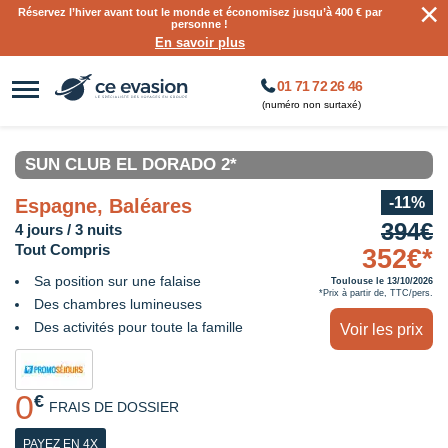
×
Réservez l’hiver avant tout le monde et économisez jusqu’à 400 € par
personne !
En savoir plus
01 71 72 26 46
(numéro non surtaxé)
SUN CLUB EL DORADO 2*
-11%
Espagne, Baléares
394€
4 jours / 3 nuits
Tout Compris
352€*
Sa position sur une falaise
Toulouse le 13/10/2026
*Prix à partir de, TTC/pers.
Des chambres lumineuses
Des activités pour toute la famille
Voir les prix
0
€
FRAIS DE DOSSIER
PAYEZ EN 4X