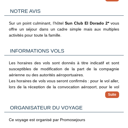
de ne pas l’utiliser.
Bar Formentera
Un vaste programme d’activités et de sports, organisé par
Service de boissons, de 10h30 à 18h30* (du 15 juin au 15
NOTRE AVIS
des moniteurs est mis à votre disposition.
septembre)
*Les horaires sont communiqués à titre indicatif et sont
Activités programmées avec animateur :
susceptibles de modification sans préavis.
Sur un point culminant, l’hôtel
Sun Club El Dorado 2*
vous
Disco-Pub
: ouvert de 23h30 à 2h30*, tous les soirs.
aérobic
offre un séjour dans un cadre simple mais aux multiples
Seulement pour adultes. L’accès est gratuit, consommations
activités pour toute la famille.
en supplément.
tir (pistolet, carabine et arc, seulement avec animateur)
water-polo
INFORMATIONS VOLS
futbito
Les horaires des vols sont donnés à titre indicatif et sont
volley ball
susceptibles de modification de la part de la compagnie
beach volley
aérienne ou des autorités aéroportuaires.
Activités sans animateur (réservation au "Sport local"
Les horaires de vols vous seront confirmés : pour le vol aller,
gymnase
avec 10€ de caution) :
lors de la réception de la convocation aéroport, pour le vol
retour directement sur place par notre représentant à
tennis
destination.
squash
ORGANISATEUR DU VOYAGE
badminton
Ce voyage est organisé par Promosejours
paddle tennis