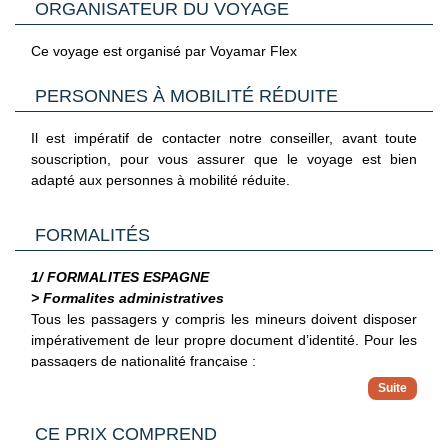
ORGANISATEUR DU VOYAGE
-Piscine extérieure ouverte en saison
-Réception ouverte 24 h/24
Ce voyage est organisé par Voyamar Flex
-Service de départ express
-Services de concierge
PERSONNES À MOBILITÉ RÉDUITE
-Terrasse
-Terrasse sur le toit
Il est impératif de contacter notre conseiller, avant toute
-Transats de piscine
souscription, pour vous assurer que le voyage est bien
adapté aux personnes à mobilité réduite.
FORMALITÉS
1/ FORMALITES ESPAGNE
> Formalites administratives
Tous les passagers y compris les mineurs doivent disposer
impérativement de leur propre document d’identité.
Pour les
passagers de nationalité française :
Pour les ressortissants français voyageant en Espagne,
il est possible d'entrer librement avec un passeport ou
> Pour plus d'informations
une carte nationale d'identité en cours de validité. Les
CE PRIX COMPREND
Vous trouverez des informations plus complètes sur
cartes d'identité délivrées aux adultes entre le 1er