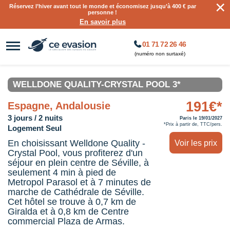
×
Réservez l’hiver avant tout le monde et économisez jusqu’à 400 € par
personne !
En savoir plus
01 71 72 26 46
(numéro non surtaxé)
WELLDONE QUALITY-CRYSTAL POOL 3*
191€*
Espagne, Andalousie
3 jours / 2 nuits
Paris le 19/01/2027
*Prix à partir de, TTC/pers.
Logement Seul
En choisissant Welldone Quality -
Voir les prix
Crystal Pool, vous profiterez d'un
séjour en plein centre de Séville, à
seulement 4 min à pied de
Metropol Parasol et à 7 minutes de
marche de Cathédrale de Séville.
Cet hôtel se trouve à 0,7 km de
Giralda et à 0,8 km de Centre
commercial Plaza de Armas.