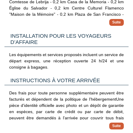
Comtesse de Lebrija - 0,2 km Casa de la Memoria - 0,2 km
Église du Salvador - 0,2 km Centre Culturel Flamenco
"Maison de la Mémoire" - 0,2 km Plaza de San Francisco -
0,3 km Plaza de la Encarnación - 0,3 km Metropol Parasol -
0,4 km Église de l'annonciation - 0,4 km Hôtel de Ville de
Séville - 0,4 km Plaza Nueva - 0,4 km Église Magdalena -
INSTALLATION POUR LES VOYAGEURS
0,5 km Musée de la Danse Flamenco - 0,5 km Lieu de
D’AFFAIRE
naissance de Diego Vélasquez - 0,5 km Aéroport principal le
plus pratique pour rejoindre Welldone Quality - Crystal Pool :
Les équipements et services proposés incluent un service de
Aéroport de Séville San Pablo (SVQ) - 13,8 km
départ express, une réception ouverte 24 h/24 et une
consigne à bagages.
INSTRUCTIONS À VOTRE ARRIVÉE
Des frais pour toute personne supplémentaire peuvent être
facturés et dépendent de la politique de l'hébergementUne
pièce d'identité officielle avec photo et un dépôt de garantie
en espèces, par carte de crédit ou par carte de débit,
peuvent être demandés à l'arrivée pour couvrir tous frais
imprévusLes demandes spéciales, qui ne peuvent pas être
garanties, sont soumises à disponibilité à l'arrivée et peuvent