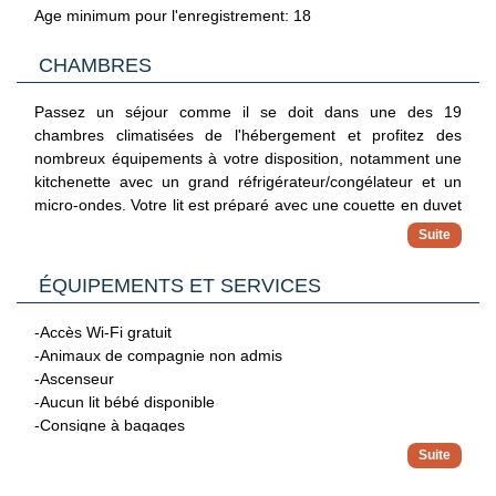
aux chambres possible à l'aide d'un appareil
Age minimum pour l'enregistrement: 18
mobile.Formalités de départ sans contact disponibles.
CHAMBRES
Passez un séjour comme il se doit dans une des 19
chambres climatisées de l'hébergement et profitez des
nombreux équipements à votre disposition, notamment une
kitchenette avec un grand réfrigérateur/congélateur et un
micro-ondes. Votre lit est préparé avec une couette en duvet
d'oie et de la literie de qualité supérieure. Une télévision à
écran plat 50 pouces avec chaînes par satellite assure votre
divertissement et l'accès Wi-Fi à Internet gratuit vous permet
ÉQUIPEMENTS ET SERVICES
de rester en contact avec le reste du monde. Les
équipements et services offerts par l'hébergement
-Accès Wi-Fi gratuit
comprennent un téléphone, mais aussi un coffre-fort et une
-Animaux de compagnie non admis
cafetière ou une bouilloire.
-Ascenseur
-Aucun lit bébé disponible
-Consigne à bagages
-Hébergement non-fumeurs
-Laverie
-Parasols à la piscine