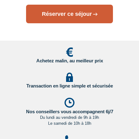
Transit par la Grande Bretagne, les Etat-Unis et le Canada
:
Réserver ce séjour
des formalités spécifiques s'appliquent.
Nous vous invitons à
consulter les sites ci-dessous pour plus d’information :
- Grande Bretagne : sur le site du gouvernement britannique
en
Cliquant ici.
- Etats Unis : sur le site du Service Public en
Achetez malin, au meilleur prix
Cliquant ici.
- Canada : sur le site du gouvernement canadien en
Cliquant ici.
Transaction en ligne simple et sécurisée
Pour les passagers binationaux ou de nationalité étrangère
:
il est préférable de vous rapprocher du consulat ou de
l’ambassade du pays de destination et de transit.
Nos conseillers vous accompagnent 6j/7
Du lundi au vendredi de 9h à 19h
Important
:
Les formalités administratives et sanitaires étant
Le samedi de 10h à 18h
susceptibles de changer entre votre réservation et votre
départ, nous vous recommandons vivement de consulter