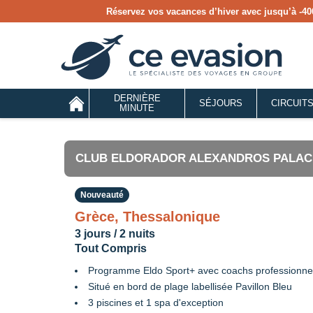
Réservez vos vacances d’hiver avec jusqu’à
-40
DERNIÈRE
SÉJOURS
CIRCUIT
MINUTE
CLUB ELDORADOR ALEXANDROS PALACE
Nouveauté
Grèce, Thessalonique
3 jours / 2 nuits
Tout Compris
Programme Eldo Sport+ avec coachs professionnels 
Situé en bord de plage labellisée Pavillon Bleu
3 piscines et 1 spa d'exception