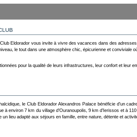
CLUB
tif ! Club Eldorador vous invite à vivre des vacances dans des adress
iveau, le tout dans une atmosphère chic, épicurienne et conviviale où l
nées pour la qualité de leurs infrastructures, leur confort et leur e
luant vols, hôtel, restauration, animation et l'ensemble du programme s
thme vos journées, permettant de vous concentrer sur l'essentiel : v
cidique, le Club Eldorador Alexandros Palace bénéficie d’un cadre
itue à environ 7 km du village d’Ouranoupolis, 9 km d’Ierissos et à 1
rs de sport dispensés par des coachs professionnels adaptés à to
n lieu adapté aux séjours en famille, entre nature, détente et activit
soirées thématiques conçus pour vous éblouir : Sunset Cocktail, dég
dans des cadres insolites pour des moments mémorables