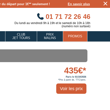
×
our du départ pour 1€** seulement !
En savoir plus
01 71 72 26 46
Du lundi au vendredi 9h à 19h et le samedi de 10h à 18h
(numéro non surtaxé)
CLUB
PRIX
PROMOS
JET TOURS
MALINS
435€*
Paris le 01/10/2026
*Prix à partir de, TTC/pers.
Voir les prix