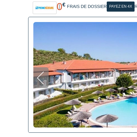
0
€
FRAIS DE DOSSIER
R
PAYEZ EN 4X