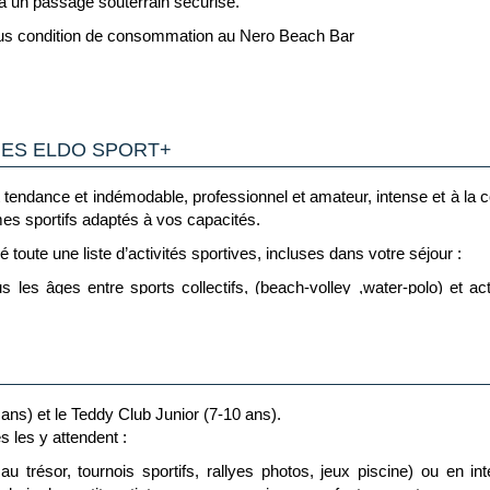
ia un passage souterrain sécurisé.
ous condition de consommation au Nero Beach Bar
ut au long de la journée :
ieuses peuvent accueillir jusqu’à 4 adultes ou 2 adultes + 3 enfa
e et confort, avec vue sur la mer.
UES ELDO SPORT+
 1 jeton par personne et par jour de séjour à utiliser librement 
st tendance et indémodable, professionnel et amateur, intense et à l
ant et sur réservation)
ans les bars inclus dans la formule Tout Inclus.
s sportifs adaptés à vos capacités.
 toute une liste d’activités sportives, incluses dans votre séjour :
s et zones adaptées.
ule.
ous les âges entre sports collectifs, (beach-volley ,water-polo) et 
de réduction sur la carte du Nero Beach Bar & Grill et du Pearl Lobby 
ité
er ou découvrir de nouvelles disciplines encadrées par des pros.
 ans) et le Teddy Club Junior (7-10 ans).
rs de chambre en dehors de celle-ci (plage, piscine, etc.) sont interdits
tness (cross training, pilâtes, yoga, cardio boxe, circuit training...) 
 les y attendent :
nction des niveaux et des disponibilités
u trésor, tournois sportifs, rallyes photos, jeux piscine) ou en inté
ériel professionnel permettant la découverte ou le perfectionnement de