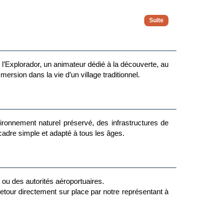
ation).
co avec notre mascotte Teddy pour des chorégraphies
incroyables avec votre coach ou vos partenaires de
teurs (11-13) et les Challengers (14-17)
l’Explorador, un animateur dédié à la découverte, au
du sport, du bien-être ou de la découverte. Le soir
e camp sur la plage.
sion dans la vie d’un village traditionnel.
spirés de la télé-réalité, avant de conclure la semaine
 ateliers, des moments de partage.
tiation aux jeux ou danses locales…
ironnement naturel préservé, des infrastructures de
 cadre simple et adapté à tous les âges.
e ou des autorités aéroportuaires.
 retour directement sur place par notre représentant à
traîner des frais supplémentaires