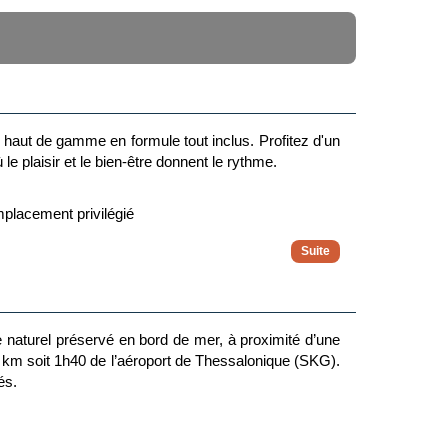
es haut de gamme en formule tout inclus. Profitez d'un
e plaisir et le bien-être donnent le rythme.
mplacement privilégié
portif
otre bien-être
 naturel préservé en bord de mer, à proximité d’une
10 km soit 1h40 de l’aéroport de Thessalonique (SKG).
us les niveaux sans supplément
és.
ustations de produits locaux, spectacle folklorique,