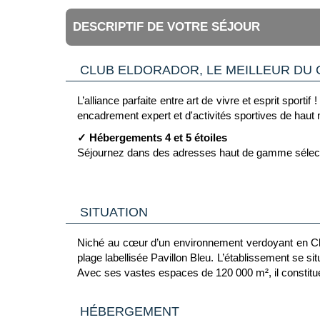
DESCRIPTIF DE VOTRE SÉJOUR
CLUB ELDORADOR, LE MEILLEUR DU 
L’alliance parfaite entre art de vivre et esprit spor
encadrement expert et d'activités sportives de haut n
✓ Hébergements 4 et 5 étoiles
Séjournez dans des adresses haut de gamme sélection
✓ Formule tout inclus
Profitez en toute liberté avec une offre complète inc
SITUATION
✓ Équipe francophone dédiée
Profitez de l'accompagnement par l'Eldo' Team qui ry
Niché au cœur d’un environnement verdoyant en Chal
✓ Jusqu’à 3 sports inclus
plage labellisée Pavillon Bleu. L’établissement se s
Dépassez-vous avec le programme Eldo Sport+ : cou
Avec ses vastes espaces de 120 000 m², il constitue u
✓ Soirées festives et spectacles
Émerveillez-vous chaque soir avec des shows et des 
HÉBERGEMENT
White Party, soirée Casino, cinéma en plein air – 