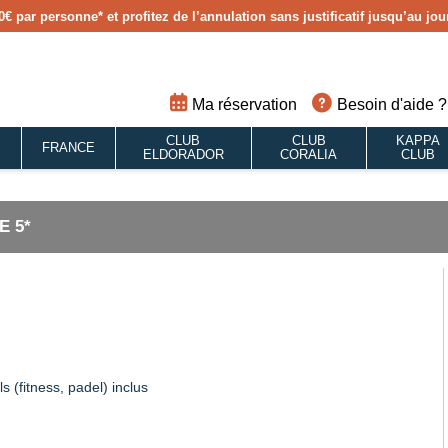
0€ par personne
* et profitez de l’annulation sans justificatif jusqu’au j
Ma réservation
Besoin d'aide ?
CLUB
CLUB
KAPPA
S
FRANCE
ELDORADOR
CORALIA
CLUB
 5*
(fitness, padel) inclus