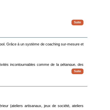
nts (jusqu’à 12 ans). Elles sont particulièrement
au Nero Beach Bar. Chaque jeton donne droit à une
a cool. Grâce à un système de coaching sur-mesure et
activités incontournables comme de la pétanque, des
Bar.
 et peuvent entraîner des frais.
avec vos deux coachs dédiés.
rieur (ateliers artisanaux, jeux de société, ateliers
 chacun dans les meilleures conditions