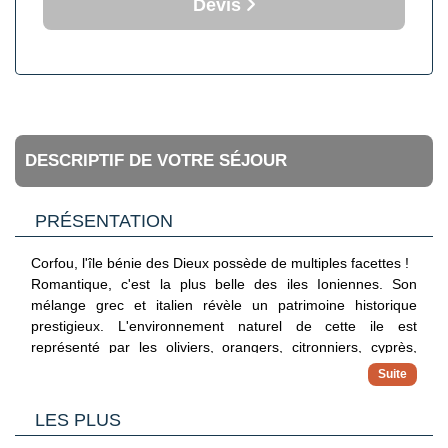
Devis
DESCRIPTIF DE VOTRE SÉJOUR
PRÉSENTATION
Corfou, l'île bénie des Dieux possède de multiples facettes !
Romantique, c'est la plus belle des iles Ioniennes. Son
mélange grec et italien révèle un patrimoine historique
prestigieux. L'environnement naturel de cette ile est
représenté par les oliviers, orangers, citronniers, cyprès,
lauriers et platanes qui ont trouvé en ce lieu le climat propice
à leur épanouissement. La partie orientale de l'ile est bordée
par de splendides plages et regorge de petites criques
LES PLUS
isolées.