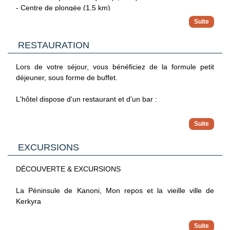
- Centre de plongée (1,5 km)
RESTAURATION
Lors de votre séjour, vous bénéficiez de la formule petit
déjeuner, sous forme de buffet.
L'hôtel dispose d'un restaurant et d'un bar :
- Restaurant Atlantida : cuisine internationale et grecque,
Petit déjeuner sous forme de buffet, de 8h30 - 11h30.
EXCURSIONS
Pour vos rafraîchissements :
- Bar piscine : bières, vins maisons, eau, boissons gazeuses,
DÉCOUVERTE & EXCURSIONS
café filtre, thé et jus de fruits. Ouvert de 12h à 22h.
La Péninsule de Kanoni, Mon repos et la vieille ville de
Kerkyra
Arrêt à Kanoni, l'une des curiosités les plus célèbres de