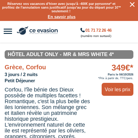
×
Réservez vos vacances d’hiver avec jusqu’à
-400€ par personne
* et
profitez de l’annulation sans justificatif jusqu’au jour du départ pour 1€**
seulement !
En savoir plus
01 71 72 26 46
(numéro non surtaxé)
HÔTEL ADULT ONLY - MR & MRS WHITE 4*
349€*
Grèce, Corfou
3 jours / 2 nuits
Paris le 04/10/2026
*Prix à partir de, TTC/pers.
Petit Déjeuner
Corfou, l'île bénie des Dieux
Voir les prix
possède de multiples facettes !
Romantique, c'est la plus belle des
iles Ioniennes. Son mélange grec
et italien révèle un patrimoine
historique prestigieux.
L'environnement naturel de cette
ile est représenté par les oliviers,
orangers, citronniers, cyprès,