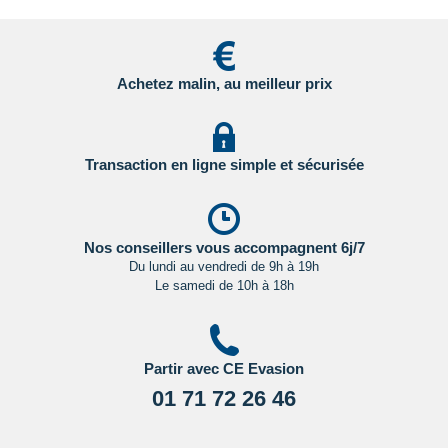
- Grande Bretagne : sur le site du gouvernement britannique
en
Cliquant ici.
Achetez malin, au meilleur prix
- Etats Unis : sur le site du Service Public en
Cliquant ici.
- Canada : sur le site du gouvernement canadien en
Transaction en ligne simple et sécurisée
Cliquant ici.
Pour les passagers binationaux ou de nationalité étrangère
:
il est préférable de vous rapprocher du consulat ou de
Nos conseillers vous accompagnent 6j/7
l’ambassade du pays de destination et de transit.
Du lundi au vendredi de 9h à 19h
Le samedi de 10h à 18h
Important
:
Les formalités administratives et sanitaires étant
susceptibles de changer entre votre réservation et votre
départ, nous vous recommandons vivement de consulter
Partir avec CE Evasion
régulièrement le site du ministère des affaires étrangères en
Cliquant ici.
01 71 72 26 46