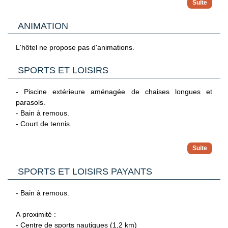
côté de laquelle vous trouverez un bar pour vous rafraîchir.
Avec supplément :
Capacité maximum : 2 adultes.
- Location de voitures et de vélos.
ANIMATION
L'aéroport de Corfou se situe à 40 km de l'hôtel.
- Service de blanchisserie.
En supplément :
- Service médical (sur demande).
L'hôtel ne propose pas d'animations.
- Suite junior avec piscine partagée (30 m²) : piscine
partagée (disponible jusqu'au 18/10/25).
Capacité : 2 adultes.
SPORTS ET LOISIRS
- Piscine extérieure aménagée de chaises longues et
parasols.
- Bain à remous.
- Court de tennis.
A proximité :
- Plage de sable d'Arachavi à 600m aménagée de chaises
longues et parasols (payants).
SPORTS ET LOISIRS PAYANTS
- Bain à remous.
A proximité :
- Centre de sports nautiques (1,2 km)