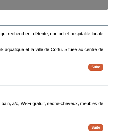
qui recherchent détente, confort et hospitalité locale
k aquatique et la ville de Corfu. Située au centre de
urer que tout se passe bien. Il offre un séjour simple
.
e bain, a/c, Wi-Fi gratuit, sèche-cheveux, meubles de
e De Bain ou Douche, Baignoire, a/c, Wi-Fi gratuit,