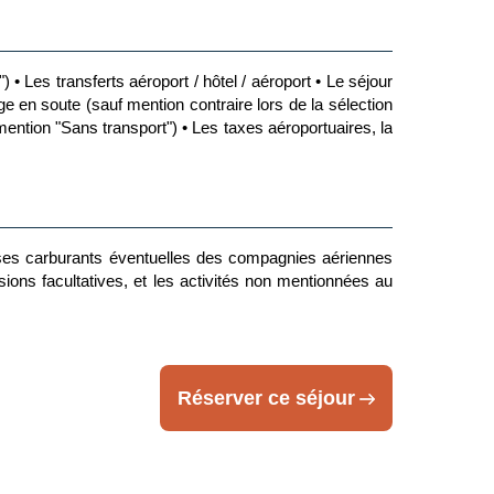
ur le site France Diplomatie en
t")
• Les transferts aéroport / hôtel / aéroport
• Le séjour
age en
soute
(sauf mention contraire lors de la sélection
é déclarée volée ou perdue se verra refusé l'accès au
 mention "Sans transport")
• Les taxes aéroportuaires, la
cale pour les citoyens de l’Union Européenne. Vous
res Etrangères précise que pour entrer dans les pays
 circuits.
que, les compagnies aériennes ne la tolèrent jamais.
cas où cette dernière est considérée par les autorités
ses carburants éventuelles des compagnies aériennes
sions facultatives, et les activités non mentionnées au
vitons à consulter les sites ci-dessous pour plus
Réserver ce séjour