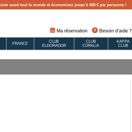
hiver avant tout le monde et économisez jusqu’à 400 € par personne !
Ma réservation
Besoin d'aide ?
CLUB
CLUB
KAPPA
S
FRANCE
ELDORADOR
CORALIA
CLUB