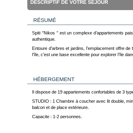
DESCRIPTIF DE VOTRE SÉJOUR
RÉSUMÉ
Spiti ‘’Nikos ‘’ est un complexe d’appartements paisi
authentique.
Entoure d’arbres et jardins, l’emplacement offre de 
l’île, c’est une base excellente pour explorer l’île dan
Il dispose de 19 appartements confortables de 3 type
Spiti ‘Nikos’ est idéal pour les familles. Le proprié
HÉBERGEMENT
mais attentionne, emplacement et charme naturel le 
Il dispose de 19 appartements confortables de 3 type
STUDIO : 1 Chambre à coucher avec lit double, mini-f
balcon et de place extérieure.
Capacite : 1-2 personnes.
APARTEMENT/1Chambre : 1 chambre a couché plus un s
produits de Bain, sèche-cheveux, meubles de balcon 