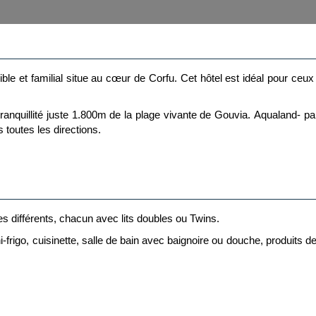
ble et familial situe au cœur de Corfu. Cet hôtel est idéal pour ceux 
tranquillité juste 1.800m de la plage vivante de Gouvia. Aqualand- par
s toutes les directions.
s différents, chacun avec des lits doubles ou Twins.
taire est souvent sur place pour communiquer avec les invités et s’ass
choix parfait pour les voyageurs qui cherchent de s’échapper a Corfu
s différents, chacun avec lits doubles ou Twins.
rigo, cuisinette, salle de bain avec baignoire ou douche, produits d
ofa qui est transformé en lits Twins, mini-frigo, cuisinette Sall
et de place extérieur.