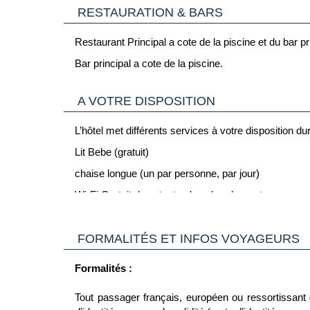
RESTAURATION & BARS
Capacite 2-4 personnes.
APARTEMENT /2 Chambres :1 chambre avec lit double
Restaurant Principal a cote de la piscine et du bar pr
Salle De Bain ou Douche, Baignoire, produits de Bai
Bar principal a cote de la piscine.
Capacite 2-4personnes.
A VOTRE DISPOSITION
L’hôtel met différents services à votre disposition dur
Lit Bebe (gratuit)
chaise longue (un par personne, par jour)
Wi-Fi Gratuit dans toutes les chambres et espaces 
FORMALITÉS ET INFOS VOYAGEURS
Formalités :
Tout passager français, européen ou ressortissan