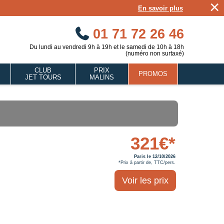
×
En savoir plus
01 71 72 26 46
Du lundi au vendredi 9h à 19h et le samedi de 10h à 18h
(numéro non surtaxé)
CLUB
PRIX
PROMOS
JET TOURS
MALINS
321€*
Paris le 12/10/2026
*Prix à partir de, TTC/pers.
Voir les prix