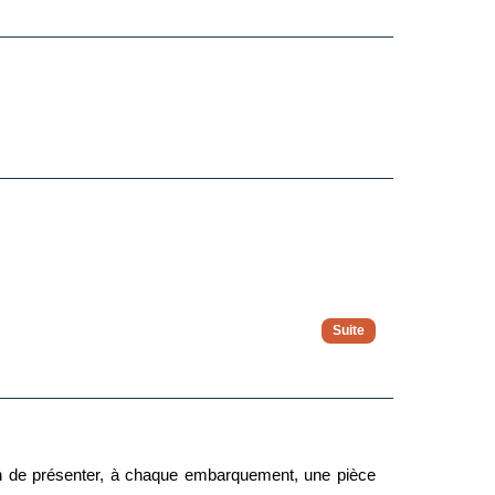
e De Bain ou Douche, Baignoire, a/c, Wi-Fi gratuit
on de présenter, à chaque embarquement, une pièce