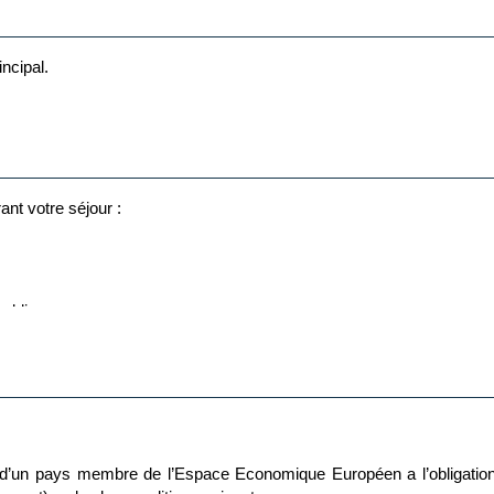
 and deuxième chambre avec lits Twins, mini-frigo, cuisinette Sall
incipal.
n, sèche -chevaux, meubles de balcon et de place extérieur.
ant votre séjour :
publiques
t d’un pays membre de l’Espace Economique Européen a l’obligati