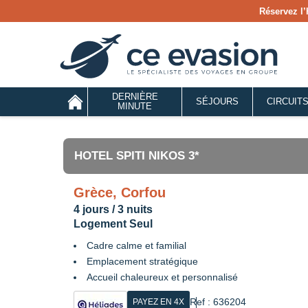
Réservez l’
DERNIÈRE
SÉJOURS
CIRCUIT
MINUTE
HOTEL SPITI NIKOS 3*
Grèce, Corfou
4 jours / 3 nuits
Logement Seul
Cadre calme et familial
Emplacement stratégique
Accueil chaleureux et personnalisé
Ref : 636204
PAYEZ EN 4X