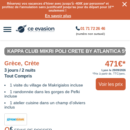
×
Réservez vos vacances d’hiver avec jusqu’à
-400€ par personne
* et
profitez de l’annulation sans justificatif jusqu’au jour du départ pour 1€**
seulement !
En savoir plus
01 71 72 26 46
(numéro non surtaxé)
KAPPA CLUB MIKRI POLI CRETE BY ATLANTICA 5*
471€*
Grèce, Crète
3 jours / 2 nuits
Lyon le 29/09/2026
*Prix à partir de, TTC/pers.
Tout Compris
Voir les prix
1 visite du village de Makrigialos incluse
1 randonnée dans les gorges de Pefki
incluse
1 atelier cuisine dans un champ d’oliviers
inclus
€