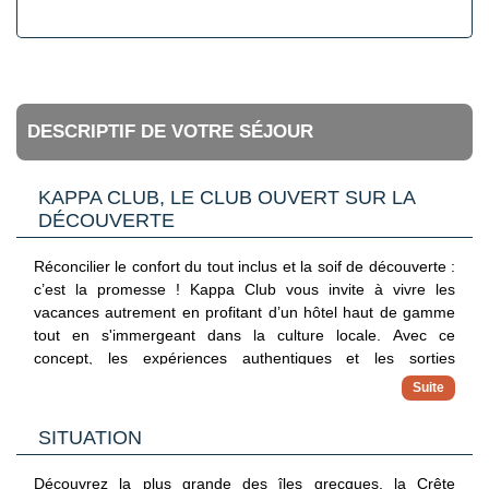
DESCRIPTIF DE VOTRE SÉJOUR
KAPPA CLUB, LE CLUB OUVERT SUR LA
DÉCOUVERTE
Réconcilier le confort du tout inclus et la soif de découverte :
c’est la promesse ! Kappa Club vous invite à vivre les
vacances autrement en profitant d’un hôtel haut de gamme
tout en s'immergeant dans la culture locale. Avec ce
concept, les expériences authentiques et les sorties
exclusives sont déjà incluses pour explorer sereinement la
destination, hors des sentiers battus.
✓ Hébergements 4 et 5 étoiles
SITUATION
Séjournez dans des adresses haut de gamme sélectionnées
pour leur charme, leur confort et leur emplacement privilégié
Découvrez la plus grande des îles grecques, la Crête