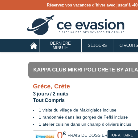
Réservez vos vacances d’hiver avec jusqu’à
-40
DERNIÈRE
SÉJOURS
CIRCUIT
MINUTE
KAPPA CLUB MIKRI POLI CRETE BY ATLA
Grèce, Crète
3 jours / 2 nuits
Tout Compris
1 visite du village de Makrigialos incluse
1 randonnée dans les gorges de Pefki incluse
1 atelier cuisine dans un champ d’oliviers inclus
0
€
FRAIS DE DOSSIER
TOP AFFAIRE