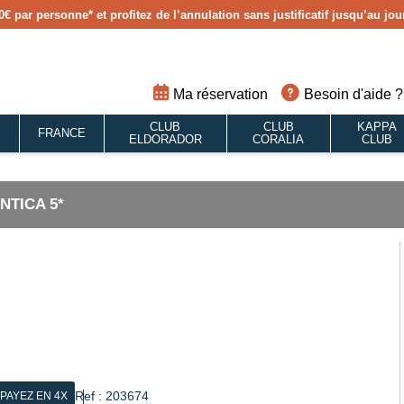
0€ par personne
* et profitez de l’annulation sans justificatif jusqu’au j
Ma réservation
Besoin d'aide ?
CLUB
CLUB
KAPPA
S
FRANCE
ELDORADOR
CORALIA
CLUB
NTICA 5*
Ref : 203674
PAYEZ EN 4X