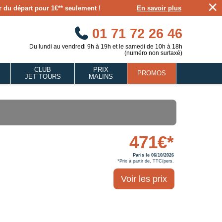
×
our du départ pour 1€** seulement !
En savoir plus
01 71 72 26 46
Du lundi au vendredi 9h à 19h et le samedi de 10h à 18h
(numéro non surtaxé)
CLUB
PRIX
PROMOS
JET TOURS
MALINS
471€*
Paris le 06/10/2026
*Prix à partir de, TTC/pers.
Voir les prix