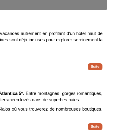
s vacances autrement en profitant d’un hôtel haut de
ives sont déjà incluses pour explorer sereinement la
é
e
la découverte et le plaisir de voyager
tlantica 5*
. Entre montagnes, gorges romantiques,
éditerranéen lovés dans de superbes baies.
i Gialos où vous trouverez de nombreuses boutiques,
lage de sable.