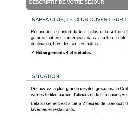
DESCRIPTIF DE VOTRE SÉJOUR
KAPPA CLUB, LE CLUB OUVERT SUR 
Réconcilier le confort du tout inclus et la soif de
gamme tout en s'immergeant dans la culture locale. 
destination, hors des sentiers battus.
✓ Hébergements 4 et 5 étoiles
Séjournez dans des adresses haut de gamme sélectio
✓ Formule tout inclus
Lâchez prise avec une offre complète incluant vols, h
SITUATION
✓ Équipe francophone dédiée
Profitez de l'accompagnement par l'équipe Kappa qui 
Découvrez la plus grande des îles grecques, la Crê
vallées fertiles parées d’oliviers et de citronniers
✓ Jusqu’à 5 Instants Kappa inclus
Vivez des expériences locales inédites sans suppl
L’établissement est situé à 2 heures de l’aéroport
tavernes et restaurants.
✓ Ambiance festive et conviviale
L'hôtel est situé sur l'une des baies les plus pittore
• Ateliers Kappa : ateliers culinaires, dégustations e
Idéal pour les familles pendant les vacances scolai
• Animations sportives : fitness, aquagym, cours de sp