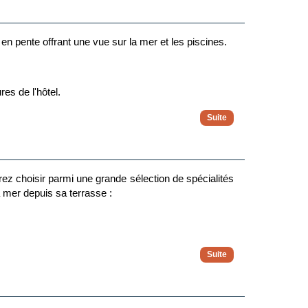
 soirée Casino, cinéma en plein air – dans des cadres
en pente offrant une vue sur la mer et les piscines.
s responsables du Club (beach cleaning, rendez-vous
es de l'hôtel.
 pas au dernier étage.
eux canapés-lits ou de deux lits simples et n'a pas
pour un Tourisme Responsable)
e sur la mer. La deuxième chambre dispose de deux
ez choisir parmi une grande sélection de spécialités
 mer depuis sa terrasse :
çaises), téléphone, mini-réfrigérateur (avec bouteille
ale et un salon avec 2 canapés-lits. Un lit pliant
au, salle de bains avec baignoire ou douche, sèche-
 coffre-fort.
intégrées à une cuisine plus contemporaine.