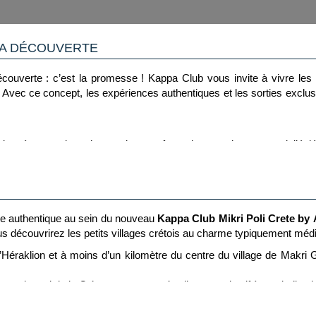
LA DÉCOUVERTE
 découverte : c’est la promesse ! Kappa Club vous invite à vivre le
Avec ce concept, les expériences authentiques et les sorties exclus
nnées pour leur charme, leur confort et leur emplacement privilégi
ôtel, restauration, animation et découvertes pour voyager l'esprit libr
rythme vos journées, permettant de vous concentrer sur l'essentiel : 
te authentique au sein du nouveau
Kappa Club Mikri Poli Crete by A
, vous découvrirez les petits villages crétois au charme typiquement m
ément
 d’Héraklion et à moins d’un kilomètre du centre du village de Makr
sques du sud de la Crète, avec un accès direct et privatif à une belle p
t découvertes artisanales pour vous initier aux traditions locales
res, c'est un hôtel animé avec des chambres spacieuses.
ort collectifs...