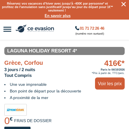
×
Réservez vos vacances d’hiver avec jusqu’à
-400€ par personne
* et
profitez de l’annulation sans justificatif jusqu’au jour du départ pour 1€**
seulement !
En savoir plus
01 71 72 26 46
(numéro non surtaxé)
LAGUNA HOLIDAY RESORT 4*
416€*
Grèce, Corfou
3 jours / 2 nuits
Paris le 04/10/2026
*Prix à partir de, TTC/pers.
Tout Compris
Voir les prix
Une vue imprenable
Bon point de départ pour la découverte
A proximité de la mer
0
€
FRAIS DE DOSSIER