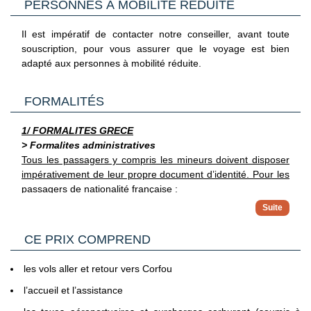
PERSONNES À MOBILITÉ RÉDUITE
voyages.
La continuité de votre acheminement jusqu’à votre
Il est impératif de contacter notre conseiller, avant toute
destination finale est assuré directement par la compagnie
souscription, pour vous assurer que le voyage est bien
aérienne, même en cas de perturbations à l’aller ou au
adapté aux personnes à mobilité réduite.
retour.
FORMALITÉS
1/ FORMALITES GRECE
> Formalites administratives
Tous les passagers y compris les mineurs doivent disposer
impérativement de leur propre document d’identité.
Pour les
passagers de nationalité française :
Pour entrer en Grèce, les ressortissants français n'ont
pas besoin de visa pour des séjours de moins de trois
> Pour plus d'informations
mois. Ils peuvent accéder au territoire grec sur
CE PRIX COMPREND
Vous trouverez des informations plus complètes sur
présentation d'une carte nationale d'identité ou d'un
l’ensemble des formalités, notamment administratives et
passeport en cours de validité. Les cartes nationales
sanitaires sur le site France Diplomatie en
les vols aller et retour vers Corfou
d'identité françaises délivrées entre le 1er janvier 2004
Cliquant ici.
l’accueil et l’assistance
et le 31 décembre 2013 restent valables cinq ans après
2/ GENERALITES
la date de fin de validité figurant au verso, et cette