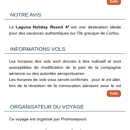
L'abus d'alcool est dangereux pour la santé, à
Activités sportives : Fléchettes, beach volley, tennis de
concosmmer avec modération
table
NOTRE AVIS
Animation nocturne 2 fois par semaine avec musique live
Avec supplément :
Le
Laguna Holiday Resort 4*
est une destination idéale
pour des vacances authentiques sur l’île grecque de Corfou.
Les transats et parasols sur la plage (2 transats + 1
parasol = 8€/jour)
INFORMATIONS VOLS
Location également de canoës et de pédalos sur la plage
Les horaires des vols sont donnés à titre indicatif et sont
susceptibles de modification de la part de la compagnie
aérienne ou des autorités aéroportuaires.
Les horaires de vols vous seront confirmés : pour le vol aller,
lors de la réception de la convocation aéroport, pour le vol
retour directement sur place par notre représentant à
destination.
ORGANISATEUR DU VOYAGE
Nous vous proposons en complément de nos départs de
Paris, des séjours au départ de Province (en train ou en
Ce voyage est organisé par Promosejours
avion). Les horaires et le mode d’acheminement vous seront
confirmés lors de la réception de vos documents de