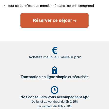
- Grande Bretagne : sur le site du gouvernement britannique
tout ce qui n'est pas mentionné dans "ce prix comprend"
en
Cliquant ici.
Réserver ce séjour
- Etats Unis : sur le site du Service Public en
Cliquant ici.
- Canada : sur le site du gouvernement canadien en
Cliquant ici.
Pour les passagers binationaux ou de nationalité étrangère
:
Achetez malin, au meilleur prix
il est préférable de vous rapprocher du consulat ou de
l’ambassade du pays de destination et de transit.
Important
:
Les formalités administratives et sanitaires étant
Transaction en ligne simple et sécurisée
susceptibles de changer entre votre réservation et votre
départ, nous vous recommandons vivement de consulter
régulièrement le site du ministère des affaires étrangères en
Cliquant ici.
Nos conseillers vous accompagnent 6j/7
Du lundi au vendredi de 9h à 19h
Le samedi de 10h à 18h