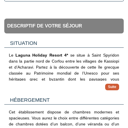
DESCRIPTIF DE VOTRE SÉJOUR
SITUATION
Le
Laguna Holiday Resort 4*
se situe à Saint Spyridon
dans la partie nord de Corfou entre les villages de Kassiopi
et d’Acharavi. Partez à la découverte de cette île grecque
classée au Patrimoine mondial de l’Unesco pour ses
héritages grec et byzantin dont les paysages vous
émerveilleront. L’hôtel est à 5 minutes à pieds d’une plage
de sable. L’aéroport international de Corfu se trouve à 38
km.
HÉBERGEMENT
Cet établissement dispose de chambres modernes et
spacieuses. Vous aurez le choix entre différentes catégories
de chambres dotées d’un balcon, d’une véranda ou d’un