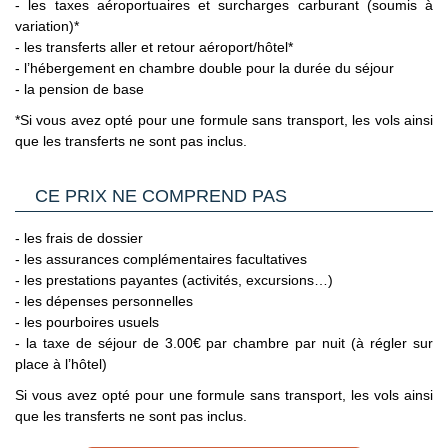
- les taxes aéroportuaires et surcharges carburant (soumis à
2/ GENERALITES
la date de fin de validité figurant au verso, et cette
variation)*
Passeport & Carte Nationale d'Identité
: Le passeport doit
extension est officiellement acceptée par les autorités
- les transferts aller et retour aéroport/hôtel*
être en bon état. Tout voyageur utilisant une pièce d'identité
grecques.
- l’hébergement en chambre double pour la durée du séjour
déclarée volée ou perdue se verra refusé l'accès au pays de
(Source France Diplomatie le 30/06/26)
- la pension de base
destination.
*Si vous avez opté pour une formule sans transport, les vols ainsi
Carte nationale d'identité expirée
- il est possible dans
que les transferts ne sont pas inclus.
certains cas que le site du ministère de l'Europe et des
Affaires Etrangères précise que pour entrer dans les pays
d'Union Européenne ou de l'Espace Schengen, une Carte
CE PRIX NE COMPREND PAS
Nationale d'Identité française expirée peut être tolérée. En
pratique, les compagnies aériennes ne la tolèrent jamais.
- les frais de dossier
C’est pourquoi il est impératif de privilégier un passeport
- les assurances complémentaires facultatives
valide à une Carte Nationale d'Identité expirée, même dans
- les prestations payantes (activités, excursions…)
le cas où cette dernière est considérée par les autorités
- les dépenses personnelles
françaises comme toujours en cours de validité.
- les pourboires usuels
Voyageurs mineurs voyageant seul
: les formalités à
- la taxe de séjour de 3.00€ par chambre par nuit (à régler sur
respecter se trouvent sur le site du Service Public en
place à l’hôtel)
Cliquant ici.
Si vous avez opté pour une formule sans transport, les vols ainsi
Transit par la Grande Bretagne, les Etat-Unis et le Canada
:
que les transferts ne sont pas inclus.
des formalités spécifiques s'appliquent.
Nous vous invitons à