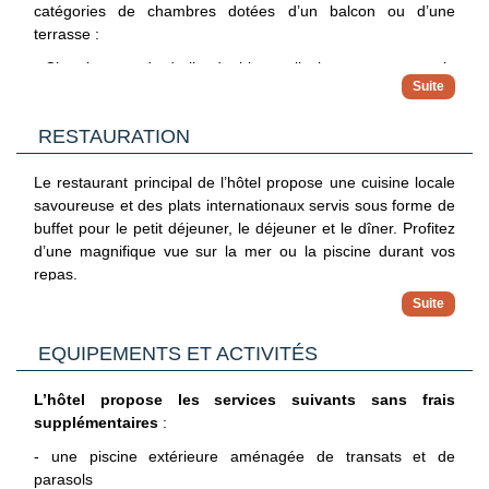
catégories de chambres dotées d’un balcon ou d’une
terrasse :
- Chambre standard : lits doubles ou lits jumeaux, vue sur le
jardin ou la mer ;
- Chambre deluxe Double : lits jumeaux ou lits doubles, vue
RESTAURATION
sur le jardin ou la mer ;
- Chambre Familiale Double : lit double et lits jumeaux ; vue
jardin
Le restaurant principal de l’hôtel propose une cuisine locale
- Chambre Supérieure : lits doubles ou lits jumeaux, vue sur
savoureuse et des plats internationaux servis sous forme de
le jardin ;
buffet pour le petit déjeuner, le déjeuner et le dîner. Profitez
Elles sont équipées de tout le confort moderne : literie de
d’une magnifique vue sur la mer ou la piscine durant vos
qualité, climatisation et chauffage à réglage individuel,
repas.
armoire/penderie, téléphone, télévision LCD à écran plat par
câble/satellite, Wi-Fi, coffre-fort, équipement thé/café,
minibar, salle de bains douche, sèche-cheveux et articles de
EQUIPEMENTS ET ACTIVITÉS
toilette.
L’hôtel propose les services suivants sans frais
supplémentaires
:
- une piscine extérieure aménagée de transats et de
parasols