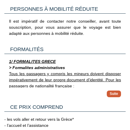
confirmés lors de la réception de vos documents de
PERSONNES À MOBILITÉ RÉDUITE
voyages.
La continuité de votre acheminement jusqu’à votre
Il est impératif de contacter notre conseiller, avant toute
destination finale est assuré directement par la compagnie
souscription, pour vous assurer que le voyage est bien
aérienne, même en cas de perturbations à l’aller ou au
adapté aux personnes à mobilité réduite.
retour.
FORMALITÉS
1/ FORMALITES GRECE
> Formalites administratives
Tous les passagers y compris les mineurs doivent disposer
impérativement de leur propre document d’identité.
Pour les
passagers de nationalité française :
Pour entrer en Grèce, les ressortissants français n'ont
pas besoin de visa pour des séjours de moins de trois
> Pour plus d'informations
mois. Ils peuvent accéder au territoire grec sur
CE PRIX COMPREND
Vous trouverez des informations plus complètes sur
présentation d'une carte nationale d'identité ou d'un
l’ensemble des formalités, notamment administratives et
passeport en cours de validité. Les cartes nationales
- les vols aller et retour vers la Grèce*
sanitaires sur le site France Diplomatie en
d'identité françaises délivrées entre le 1er janvier 2004
- l’accueil et l’assistance
Cliquant ici.
et le 31 décembre 2013 restent valables cinq ans après