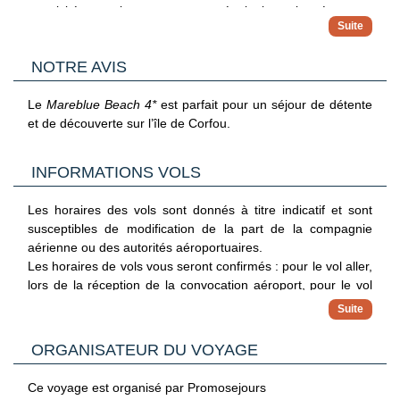
- activités sportives : canotage, équitation, plongée sous-
marine, basket-ball, volley-ball, plongée avec tuba, court de
tennis, randonnée, canoë-kayak, volley-ball de plage, tennis
NOTRE AVIS
de table, cyclisme, aérobic, aqua fitness, pédalo
- salle de jeux : billard, bibliothèque, karaoké, jeu de
fléchettes
Le
Mareblue Beach 4*
est parfait pour un séjour de détente
- animations avec spectacles en direct
et de découverte sur l’île de Corfou.
- une piscine et une aire de jeux pour les enfants
L’hôtel propose les services suivants avec frais
INFORMATIONS VOLS
supplémentaires
:
- salon de coiffure
Les horaires des vols sont donnés à titre indicatif et sont
- salon de beauté
susceptibles de modification de la part de la compagnie
- service de location de vélos
aérienne ou des autorités aéroportuaires.
- service de location de voitures
Les horaires de vols vous seront confirmés : pour le vol aller,
lors de la réception de la convocation aéroport, pour le vol
retour directement sur place par notre représentant à
destination.
ORGANISATEUR DU VOYAGE
Nous vous proposons en complément de nos départs de
Paris, des séjours au départ de Province (en train ou en
Ce voyage est organisé par Promosejours
avion). Les horaires et le mode d’acheminement vous seront