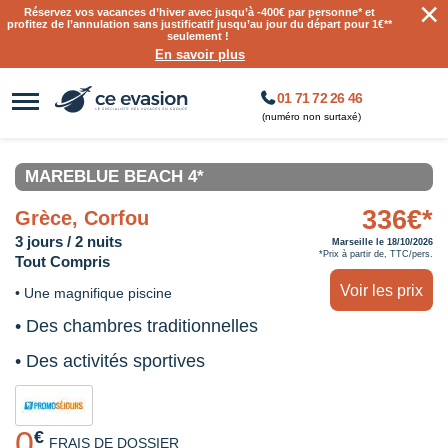
×
Réservez vos vacances d’hiver avec jusqu’à
-400€ par personne
* et
profitez de l’annulation sans justificatif jusqu’au jour du départ pour 1€**
seulement !
En savoir plus
01 71 72 26 46
(numéro non surtaxé)
MAREBLUE BEACH 4*
336€*
Grèce, Corfou
3 jours / 2 nuits
Marseille le 18/10/2026
*Prix à partir de, TTC/pers.
Tout Compris
Voir les prix
• Une magnifique piscine
• Des chambres traditionnelles
• Des activités sportives
0
€
FRAIS DE DOSSIER