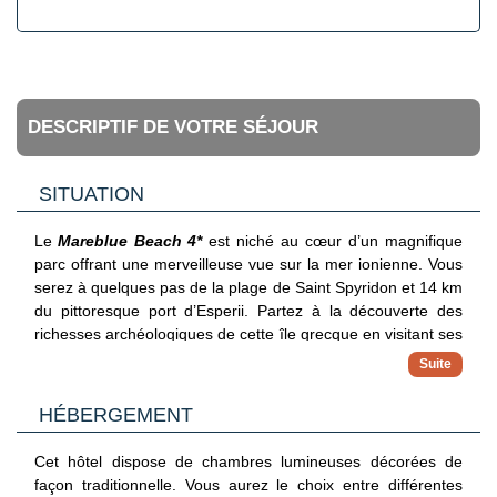
DESCRIPTIF DE VOTRE SÉJOUR
SITUATION
Le
Mareblue Beach 4*
est niché au cœur d’un magnifique
parc offrant une merveilleuse vue sur la mer ionienne. Vous
serez à quelques pas de la plage de Saint Spyridon et 14 km
du pittoresque port d’Esperii. Partez à la découverte des
richesses archéologiques de cette île grecque en visitant ses
palais italiens et son centre historique classé au patrimoine
mondial par l’Unesco. L’aéroport international de Corfou se
trouve à 1h de route.
HÉBERGEMENT
Cet hôtel dispose de chambres lumineuses décorées de
façon traditionnelle. Vous aurez le choix entre différentes