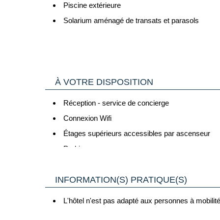
Piscine extérieure
Chambre Double Supérieure
Solarium aménagé de transats et parasols
Superficie : 25 m² - Capacité : 2 adultes ou 1 adul
Chambre Triple Supérieure
Avec participation (€) :
Superficie : 28 m² - Capacité : 3 adultes ou 2 adul
La Chambre Triple Supérieure dispose des mêmes é
À VOTRE DISPOSITION
Activités nautiques (à proximité) : jet-ski, boué
Réception - service de concierge
Connexion Wifi
Étages supérieurs accessibles par ascenseur
Parking
Cartes bancaires acceptées : MasterCard et Vis
INFORMATION(S) PRATIQUE(S)
Avec participation (€) :
L'hôtel n'est pas adapté aux personnes à mobilité