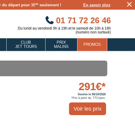
×
our du départ pour 1€** seulement !
En savoir plus
01 71 72 26 46
Du lundi au vendredi 9h à 19h et le samedi de 10h à 18h
(numéro non surtaxé)
CLUB
PRIX
PROMOS
JET TOURS
MALINS
291€*
Genève le 06/10/2026
*Prix à partir de, TTC/pers.
Voir les prix