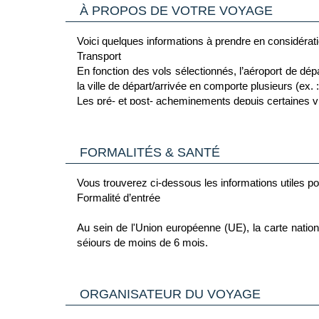
Blanchisserie
À PROPOS DE VOTRE VOYAGE
Location de voitures, vélos
Voici quelques informations à prendre en considérat
Transport
En fonction des vols sélectionnés, l’aéroport de dépa
la ville de départ/arrivée en comporte plusieurs (ex. 
Les pré- et post- acheminements depuis certaines vil
Bagages « spéciaux »
Certains bagages considérés comme « spéciaux » (ex. :
demande préalable auprès du voyagiste. L'organisme
FORMALITÉS & SANTÉ
transport des « bagages spéciaux ». Ce supplément 
Votre séjour
Vous trouverez ci-dessous les informations utiles po
La durée du séjour est calculée en fonction du nombre
Formalité d’entrée
Les arrivées ou les départs peuvent avoir lieu en c
Lors de votre séjour à l’hôtel, la chambre est mise à 
Au sein de l'Union européenne (UE), la carte national
jour.
séjours de moins de 6 mois.
En cas d’arrivée tardive à l’hôtel le premier jour, le 
Pour toutes informations concernant les formalités
assiette froide dans la chambre. En cas de départ mati
ambassades…).
Santé
soit fournie avant son départ.
Les mineurs voyageant à l’étranger doivent justifier d
ORGANISATEUR DU VOYAGE
Un séjour à l’étranger implique pour tout voyageu
Confort des hôtels
être accompagnés de leurs représentants légaux ou
hospitalier.
De manière générale, les hôtels sont classés en ter
www.service-public.fr/particuliers/vosdroits/F1922