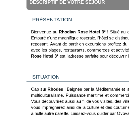
DESCRIPTIF DE VOTRE SÉJOUR
PRÉSENTATION
Bienvenue au
Rhodian Rose Hotel 3*
! Situé au 
Entouré d'une magnifique roseraie, l’hôtel se distin
reposant. Avant de partir en excursions profitez du b
avec les plages, restaurants, commerces et activit
Rose Hotel 3*
est l’adresse parfaite pour découvrir 
SITUATION
Cap sur
Rhodes
! Baignée par la Méditerranée et l
multiculturalisme. Puissance maritime et commerciale
Vous découvrirez aussi au fil de vos visites
,
des vil
vous imprégnerez ainsi de la culture et des coutumes
à nulle autre pareille. Laissez-vous guider par Ôvoy
Bowling / Mini-golf / Trampoline Skypark (env. 3