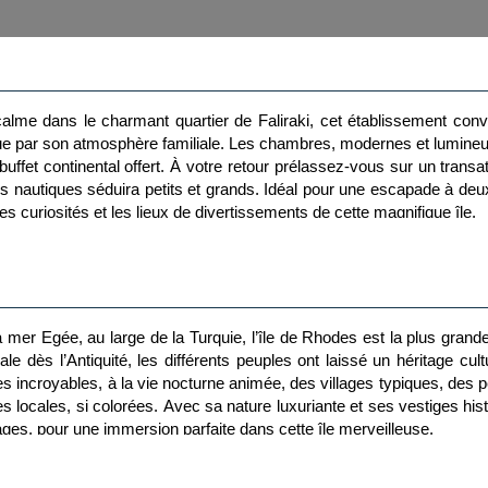
calme dans le charmant quartier de Faliraki, cet établissement convi
gue par son atmosphère familiale. Les chambres, modernes et lumineus
uffet continental offert. À votre retour prélassez-vous sur un transa
és nautiques séduira petits et grands. Idéal pour une escapade à d
les curiosités et les lieux de divertissements de cette magnifique île.
a mer Egée, au large de la Turquie, l’île de Rhodes est la plus gran
 dès l’Antiquité, les différents peuples ont laissé un héritage cult
les incroyables, à la vie nocturne animée, des villages typiques, des pe
 locales, si colorées. Avec sa nature luxuriante et ses vestiges hist
ages, pour une immersion parfaite dans cette île merveilleuse.
50 m)