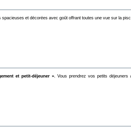
pacieuses et décorées avec goût offrant toutes une vue sur la piscin
ement et petit-déjeuner »
. Vous prendrez vos petits déjeuners
it-déjeuner et votre dîner situé au bord de la piscine.
k bar
vous propose des boissons rafraîchissantes et des en-cas lége