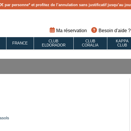
0€ par personne
* et profitez de l’annulation sans justificatif jusqu’au j
Ma réservation
Besoin d'aide ?
CLUB
CLUB
KAPPA
S
FRANCE
ELDORADOR
CORALIA
CLUB
asols