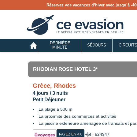
Réservez vos vacances d’hiver avec jusqu’à
-40
DERNIÈRE
SÉJOURS
CIRCUIT
MINUTE
RHODIAN ROSE HOTEL 3*
Grèce, Rhodes
4 jours / 3 nuits
Petit Déjeuner
La plage à 500 m
La proximité des commerces et activités
La piscine extérieure aménagée de transats et par
Ref : 624947
PAYEZ EN 4X