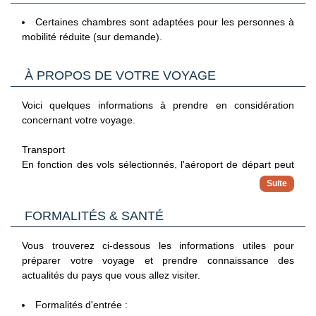
les jours pour se retrouver en début de soirée.
Certaines chambres sont adaptées pour les personnes à
Avec participation (€) :
mobilité réduite (sur demande).
Boutique
À PROPOS DE VOTRE VOYAGE
Location de voitures
Voici quelques informations à prendre en considération
concernant votre voyage.
Transport
En fonction des vols sélectionnés, l'aéroport de départ peut
différer de celui de votre arrivée (ex : Orly et Roissy). Pour
les vols spéciaux, l'aéroport n'est pas garanti lorsque la ville
de départ/arrivée en comporte plusieurs (ex. : Roissy ou
FORMALITÉS & SANTÉ
Orly).
Les pré- et post- acheminements depuis certaines villes de
Vous trouverez ci-dessous les informations utiles pour
province peuvent aussi s'effectuer par TGV ou par vol
préparer votre voyage et prendre connaissance des
intérieur.
actualités du pays que vous allez visiter.
Bagages « spéciaux »
Certains bagages considérés comme « spéciaux » (ex. :
Formalités d'entrée :
planche de surf, club de golf, vélo, etc.) font l'objet d'un