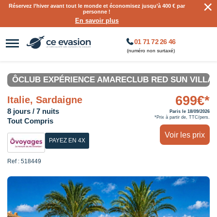
×
Réservez l’hiver avant tout le monde et économisez jusqu’à 400 € par
personne !
En savoir plus
01 71 72 26 46
(numéro non surtaxé)
ÔCLUB EXPÉRIENCE AMARECLUB RED SUN VILLAG
699€*
Italie, Sardaigne
8 jours / 7 nuits
Paris le 18/09/2026
*Prix à partir de, TTC/pers.
Tout Compris
Voir les prix
PAYEZ EN 4X
Ref : 518449