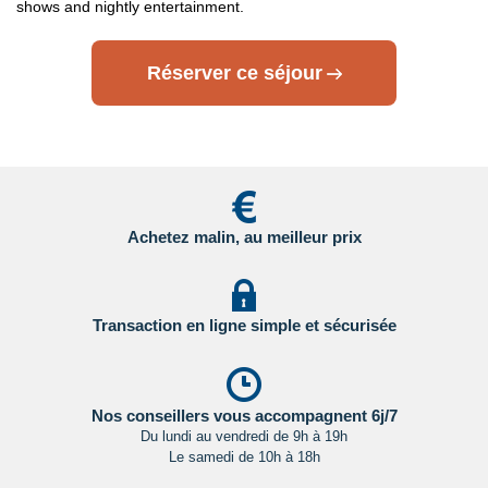
shows and nightly entertainment.
- Canada : sur le site du gouvernement canadien en
Cliquant ici.
Réserver ce séjour
Pour les passagers binationaux ou de nationalité étrangère
:
il est préférable de vous rapprocher du consulat ou de
l’ambassade du pays de destination et de transit.
Important
:
Les formalités administratives et sanitaires étant
susceptibles de changer entre votre réservation et votre
Achetez malin, au meilleur prix
départ, nous vous recommandons vivement de consulter
régulièrement le site du ministère des affaires étrangères en
Cliquant ici.
Transaction en ligne simple et sécurisée
Nos conseillers vous accompagnent 6j/7
Du lundi au vendredi de 9h à 19h
Le samedi de 10h à 18h