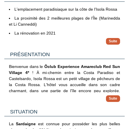
L'emplacement paradisiaque sur la côte de l'Isola Rossa
La proximité des 2 meilleures plages de l'Île (Marinedda
et Li Canneddi)
La rénovation en 2021
PRÉSENTATION
Bienvenue dans le
Ôclub Experience Amareclub Red Sun
Village 4*
! À mi-chemin entre la Costa Paradiso et
Castelsardo, Isola Rossa est un petit village de pêcheurs de
la Costa Rossa. L'hôtel vous accueille dans son cadre
charmant, dans une partie de l'île encore peu explorée.
Détente pour les adultes et amusement pour les plus petits
sur les 2 plages aménagées " Li Canneddi ", plage de sable
clair et fin de granit rose (env. 300 m), accessible par un
SITUATION
sentier pédestre, et " La Marinedda " (env. 1,2 km),
accessible grâce à la navette du « resort », vous pourrez
La
Sardaigne
est connue pour posséder les plus belles
aussi participer aux nombreuses activités sportives