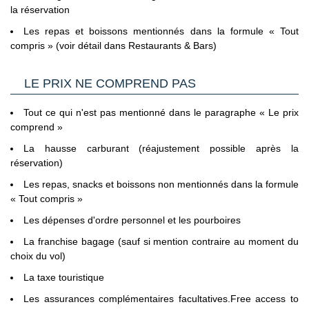
partage la chambre avec deux adultes.
certains cas que le site du ministère de l'Europe et des
la réservation
Affaires Etrangères précise que pour entrer dans les pays
Les repas et boissons mentionnés dans la formule « Tout
d'Union Européenne ou de l'Espace Schengen, une Carte
compris » (voir détail dans Restaurants & Bars)
Nationale d'Identité française expirée peut être tolérée. En
pratique, les compagnies aériennes ne la tolèrent jamais.
C’est pourquoi il est impératif de privilégier un passeport
LE PRIX NE COMPREND PAS
valide à une Carte Nationale d'Identité expirée, même dans
le cas où cette dernière est considérée par les autorités
Tout ce qui n'est pas mentionné dans le paragraphe « Le prix
françaises comme toujours en cours de validité.
comprend »
Voyageurs mineurs voyageant seul
: les formalités à
respecter se trouvent sur le site du Service Public en
La hausse carburant (réajustement possible après la
réservation)
Cliquant ici.
Les repas, snacks et boissons non mentionnés dans la formule
Transit par la Grande Bretagne, les Etat-Unis et le Canada
:
« Tout compris »
des formalités spécifiques s'appliquent.
Nous vous invitons à
Les dépenses d'ordre personnel et les pourboires
consulter les sites ci-dessous pour plus d’information :
- Grande Bretagne : sur le site du gouvernement britannique
La franchise bagage (sauf si mention contraire au moment du
en
choix du vol)
Cliquant ici.
La taxe touristique
- Etats Unis : sur le site du Service Public en
Les assurances complémentaires facultatives.Free access to
Cliquant ici.