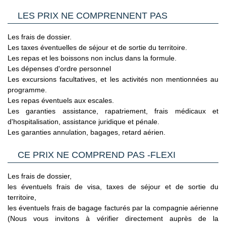
ressemble à un fjord et de Dwejra Bay, site naturel
le cas où cette dernière est considérée par les autorités
LES PRIX NE COMPRENNENT PAS
impressionnant regroupant le Fungus Rock et la mer
françaises comme toujours en cours de validité.
intérieure, Inland Sea.
Voyageurs mineurs voyageant seul
: les formalités à
Les frais de dossier.
Journée (avec repas) 80euros. Réalisable les jeudis et
respecter se trouvent sur le site du Service Public en
Les taxes éventuelles de séjour et de sortie du territoire.
samedis.
Cliquant ici.
Les repas et les boissons non inclus dans la formule.
Les dépenses d'ordre personnel
MARCHE ET GROTTE BLEUE
Transit par la Grande Bretagne, les Etat-Unis et le Canada
:
Les excursions facultatives, et les activités non mentionnées au
Découverte du village de pêcheurs de Marsaxlokk et son
des formalités spécifiques s'appliquent.
Nous vous invitons à
programme.
marché à la rencontre des locaux. Visite de la grotte bleue et
consulter les sites ci-dessous pour plus d’information :
Les repas éventuels aux escales.
des grottes voisines (prix du bateau non inclus/soumis aux
- Grande Bretagne : sur le site du gouvernement britannique
Les garanties assistance, rapatriement, frais médicaux et
conditions climatiques). Admirez l'étendue de la
en
d'hospitalisation, assistance juridique et pénale.
Méditerranée et l'îlot de Filfla. Puis visite d'un des villages
Cliquant ici.
Les garanties annulation, bagages, retard aérien.
préservés de Malte à travers un dédale de ruelles
tortueuses.
- Etats Unis : sur le site du Service Public en
CE PRIX NE COMPREND PAS -FLEXI
Demi-journée à 38euros. Réalisable les dimanches matin.
Cliquant ici.
Les frais de dossier,
LES TROIS CITES
- Canada : sur le site du gouvernement canadien en
les éventuels frais de visa, taxes de séjour et de sortie du
Région du Grand Port face à La Valette connu sous le nom
Cliquant ici.
territoire,
des Trois Cités : Vittoriosa, Cospicua et Senglea. Traversée
les éventuels frais de bagage facturés par la compagnie aérienne
de Cospicua puis promenade dans Vittoriosa : rues étroites,
Pour les passagers binationaux ou de nationalité étrangère
:
(Nous vous invitons à vérifier directement auprès de la
bâtiments historiques et premières auberges des Chevaliers.
il est préférable de vous rapprocher du consulat ou de