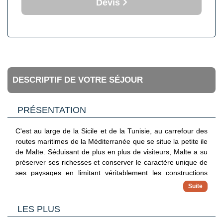
Devis
DESCRIPTIF DE VOTRE SÉJOUR
PRÉSENTATION
C'est au large de la Sicile et de la Tunisie, au carrefour des
routes maritimes de la Méditerranée que se situe la petite ile
de Malte. Séduisant de plus en plus de visiteurs, Malte a su
préserver ses richesses et conserver le caractère unique de
ses paysages en limitant véritablement les constructions
d'infrastructures touristiques. Elle est connue notamment
pour sa valeur culturelle nommée au patrimoine mondial de
l'Unesco. Vous y trouverez les temples mégalithiques
LES PLUS
Gigantia, Hagar Qim et Menaidra ainsi que les villes révélant