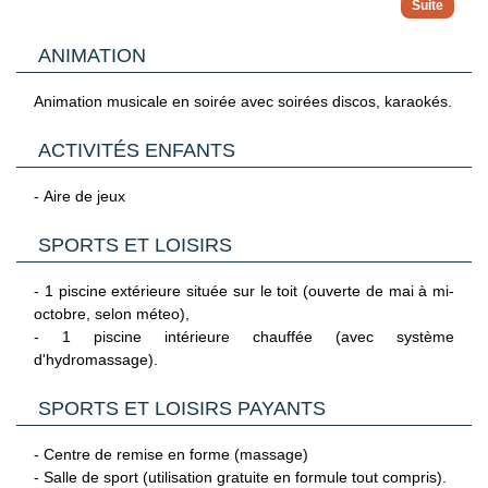
- Lit bébé (sur demande).
Soreda bénéficie d'une excellente localisation, à 10 minutes
à pied du centre-ville. On y trouve de nombreux commerces,
En supplément :
ANIMATION
Capacité maximum : 4 adultes ou 2 adultes + 2 enfants (1 lit
restaurants. Il se situe également à 14 km du terminal de
- Nettoyage à sec.
double + 2 lits simples ou 4 lits simples).
Ferry qui permet de visiter les îles maltaises.
Animation musicale en soirée avec soirées discos, karaokés.
Arrêt de bus à 300 m de l'hôtel. Bâtiment à 5 étages avec
Avec supplément :
ascenseurs.
- Chambre familiale avec 1 chambre (23 m²). Capacité
ACTIVITÉS ENFANTS
maximum : 4 adultes ou 2 adultes + 2 enfants.
INFO VERITE : L'hôtel Soreda est un peu excentré dans un
- Chambre familiale 2 chambres (40 m²). Capacité maximum
- Aire de jeux
quartier résidentiel à 10 minutes à pied du centre ville.
: 6 adultes ou 4 adultes + 2 enfants.
SPORTS ET LOISIRS
- 1 piscine extérieure située sur le toit (ouverte de mai à mi-
octobre, selon méteo),
- 1 piscine intérieure chauffée (avec système
d'hydromassage).
SPORTS ET LOISIRS PAYANTS
- Centre de remise en forme (massage)
- Salle de sport (utilisation gratuite en formule tout compris).