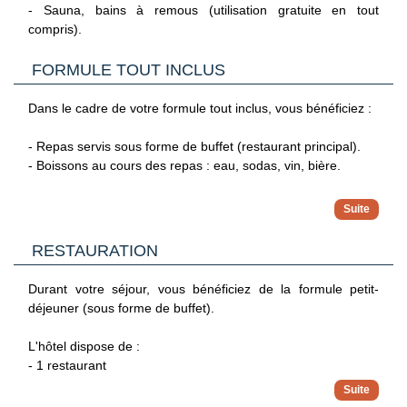
- Sauna, bains à remous (utilisation gratuite en tout
compris).
FORMULE TOUT INCLUS
Dans le cadre de votre formule tout inclus, vous bénéficiez :
- Repas servis sous forme de buffet (restaurant principal).
- Boissons au cours des repas : eau, sodas, vin, bière.
Aux bars (de 11h à 23h) :
- Snacks légers au bar (sandwichs).
- Goûter avec thé, café, chocolat chaud.
RESTAURATION
- Sélection de boissons à volonté : bière, whisky, vodka, gin,
rhum, vin, sodas, boissons chaudes.
Durant votre séjour, vous bénéficiez de la formule petit-
déjeuner (sous forme de buffet).
L'hôtel dispose de :
- 1 restaurant
- 2 bars, dont 1 bar piscine sur le toit (ouvert en été, selon
météo).