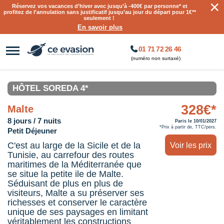
×
Réservez vos vacances d’hiver avec jusqu’à
-400€ par personne
* et
profitez de l’annulation sans justificatif jusqu’au jour du départ pour 1€**
seulement !
En savoir plus
01 71 72 26 46
(numéro non surtaxé)
HÔTEL SOREDA 4*
328€*
Malte
8 jours / 7 nuits
Paris le 10/01/2027
*Prix à partir de, TTC/pers.
Petit Déjeuner
C'est au large de la Sicile et de la
Voir les prix
Tunisie, au carrefour des routes
maritimes de la Méditerranée que
se situe la petite ile de Malte.
Séduisant de plus en plus de
visiteurs, Malte a su préserver ses
richesses et conserver le caractère
unique de ses paysages en limitant
véritablement les constructions