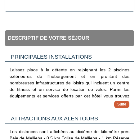
DESCRIPTIF DE VOTRE SÉJOUR
PRINCIPALES INSTALLATIONS
Laissez place à la détente en rejoignant les 2 piscines
extérieures de l'hébergement et en profitant des
nombreuses infrastructures de loisirs qui incluent un centre
de fitness et un service de location de vélos. Parmi les
équipements et services offerts par cet hôtel vous trouvez
également l'accès Wi-Fi à Internet gratuit, un service de
conciergerie et une boutique de souvenirs/un kiosque à
journaux.
ATTRACTIONS AUX ALENTOURS
Les distances sont affichées au dixième de kilomètre près
Baie de Mellieħa - 0,5 km Église de Mellieħa - 1 km Réserve