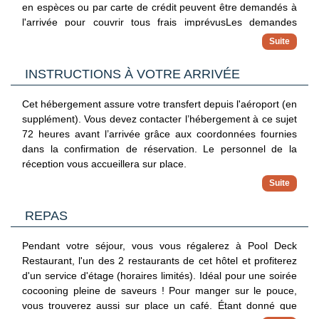
en espèces ou par carte de crédit peuvent être demandés à
l'arrivée pour couvrir tous frais imprévusLes demandes
spéciales, qui ne peuvent pas être garanties, sont soumises
à disponibilité à l'arrivée et peuvent entraîner des frais
supplémentairesLe nom inscrit sur la carte de crédit
INSTRUCTIONS À VOTRE ARRIVÉE
présentée comme garantie à l'arrivée doit correspondre au
nom de la personne ayant effectué la réservationCet
Cet hébergement assure votre transfert depuis l'aéroport (en
hébergement accepte les cartes de crédit ; espèces non
supplément). Vous devez contacter l’hébergement à ce sujet
acceptéesDes modes de paiement sans espèces sont
72 heures avant l’arrivée grâce aux coordonnées fournies
disponiblesCet hébergement utilise des produits de
dans la confirmation de réservation. Le personnel de la
nettoyage écologiques, ainsi que l'énergie solaire.Cet
réception vous accueillera sur place.
hébergement comprend le dispositif de sécurité suivant : un
extincteur
REPAS
Pendant votre séjour, vous vous régalerez à Pool Deck
Restaurant, l'un des 2 restaurants de cet hôtel et profiterez
d'un service d'étage (horaires limités). Idéal pour une soirée
cocooning pleine de saveurs ! Pour manger sur le pouce,
vous trouverez aussi sur place un café. Étant donné que