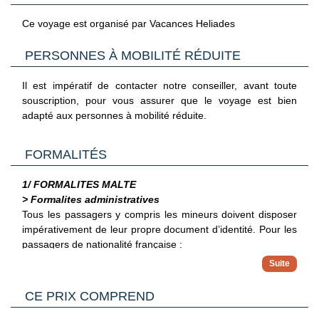
-Distributeur de billets/services bancaires
-Espace de conférence
Ce voyage est organisé par Vacances Heliades
-Hébergement non-fumeurs
-Livres
PERSONNES À MOBILITÉ RÉDUITE
-Nombre de bars de plage : 2
-Nombre de bars en bord de piscine : 1
Il est impératif de contacter notre conseiller, avant toute
-Nombre de bars/salons : 1
souscription, pour vous assurer que le voyage est bien
-Nombre de piscines couvertes : 1
adapté aux personnes à mobilité réduite.
-Nombre de piscines extérieures : 1
-Nombre de restaurants : 1
-Parasols de plage
FORMALITÉS
-Parasols à la piscine
-Parking gratuit à proximité
1/ FORMALITES MALTE
-Parking sans voiturier gratuit
> Formalites administratives
-Personnel polyglotte
Tous les passagers y compris les mineurs doivent disposer
-Petit-déjeuner disponible (en supplément)
impérativement de leur propre document d’identité.
Pour les
-Piscine extérieure ouverte en saison
passagers de nationalité française :
-Piscine pour enfants
Les ressortissants français peuvent entrer librement à
-Poste informatique
Malte avec une carte nationale d'identité ou un
> Pour plus d'informations
-Produits d’entretien écologiques fournis
passeport en cours de validité. Pour un séjour de plus
CE PRIX COMPREND
Vous trouverez des informations plus complètes sur
-Produits d’entretien écologiques utilisés
de trois mois, il est nécessaire de demander un permis
l’ensemble des formalités, notamment administratives et
-Rampe d’accès pour personnes en fauteuil roulant