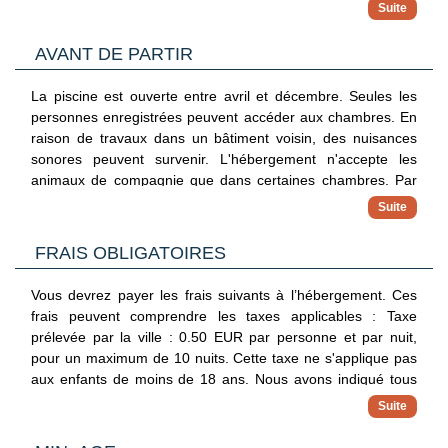
l'hébergement propose un bar / salon, vous pouvez faire une
petite pause fraîcheur autant de fois que vous le souhaitez.
N'hésitez pas non plus à aller prendre un verre dans un de
AVANT DE PARTIR
ses 4 bars de plage ou de ses 2 bars en bord de piscine. Un
petit déjeuner buffet est servi tous les jours de 08 h 00 à
La piscine est ouverte entre avril et décembre. Seules les
10 h 30 moyennant un supplément.
personnes enregistrées peuvent accéder aux chambres. En
raison de travaux dans un bâtiment voisin, des nuisances
sonores peuvent survenir. L'hébergement n'accepte les
animaux de compagnie que dans certaines chambres. Par
ailleurs, la présence d'animaux de compagnie fait l'objet d'un
supplément (voir section « Frais »). Si vous souhaitez
amener votre animal, veuillez contacter directement
FRAIS OBLIGATOIRES
l'hébergement au moyen des coordonnées fournies dans la
confirmation de réservation. Modes de paiement sans
Vous devrez payer les frais suivants à l’hébergement. Ces
espèces disponibles pour toutes les transactions.Formalités
frais peuvent comprendre les taxes applicables : Taxe
d'arrivée sans contact et formalités de départ sans contact
prélevée par la ville : 0.50 EUR par personne et par nuit,
disponibles.
pour un maximum de 10 nuits. Cette taxe ne s'applique pas
aux enfants de moins de 18 ans. Nous avons indiqué tous
les frais dont l'hébergement nous a fait part.