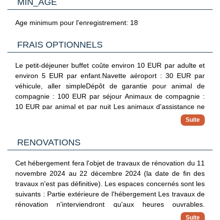
MIN_AGE
Age minimum pour l'enregistrement: 18
FRAIS OPTIONNELS
Le petit-déjeuner buffet coûte environ 10 EUR par adulte et
environ 5 EUR par enfant.Navette aéroport : 30 EUR par
véhicule, aller simpleDépôt de garantie pour animal de
compagnie : 100 EUR par séjour Animaux de compagnie :
10 EUR par animal et par nuit Les animaux d'assistance ne
sont soumis à aucuns frais.Supplément en cas de départ
tardif : 35 EUR (sous réserve de disponibilité) Coffre-fort
dans la chambre : 0 EUR par jour Lit d'appoint : 30 EUR par
RENOVATIONS
nuit La liste ci-dessus peut ne pas être exhaustive. Les frais
et acomptes peuvent être mentionnés hors taxe et sont
Cet hébergement fera l'objet de travaux de rénovation du 11
soumis à modification.
novembre 2024 au 22 décembre 2024 (la date de fin des
travaux n'est pas définitive). Les espaces concernés sont les
suivants : Partie extérieure de l'hébergement Les travaux de
rénovation n'interviendront qu'aux heures ouvrables.
L'hébergement mettra tout en œuvre pour minimiser le