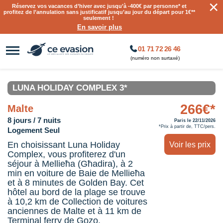
×
Réservez vos vacances d’hiver avec jusqu’à
-400€ par personne
* et
profitez de l’annulation sans justificatif jusqu’au jour du départ pour 1€**
seulement !
En savoir plus
01 71 72 26 46
(numéro non surtaxé)
LUNA HOLIDAY COMPLEX 3*
266€*
Malte
8 jours / 7 nuits
Paris le 22/11/2026
*Prix à partir de, TTC/pers.
Logement Seul
En choisissant Luna Holiday
Voir les prix
Complex, vous profiterez d'un
séjour à Mellieħa (Għadira), à 2
min en voiture de Baie de Mellieħa
et à 8 minutes de Golden Bay. Cet
hôtel au bord de la plage se trouve
à 10,2 km de Collection de voitures
anciennes de Malte et à 11 km de
Terminal ferry de Gozo.