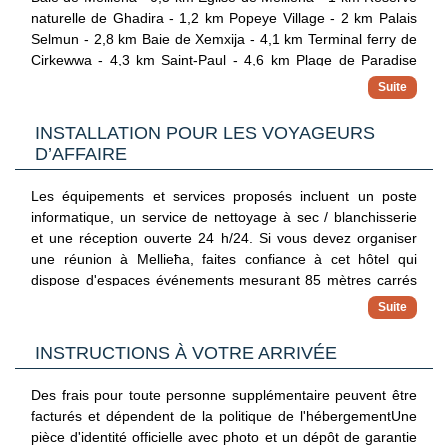
naturelle de Ghadira - 1,2 km Popeye Village - 2 km Palais
Selmun - 2,8 km Baie de Xemxija - 4,1 km Terminal ferry de
Cirkewwa - 4,3 km Saint-Paul - 4,6 km Plage de Paradise
Bay - 3,7 km Plage d'Armier Bay - 5 km Golden Bay - 5,8 km
Maltaqua - 6,9 km Plage Golden Sands - 7,1 km Lagon bleu
- 7,4 km Zone de loisirs Kennedy Grove - 8,7 km Aéroport
INSTALLATION POUR LES VOYAGEURS
principal le plus pratique pour rejoindre Luna Holiday
D’AFFAIRE
Complex : Aéroport international de Malte (MLA) - 25,8 km
Les équipements et services proposés incluent un poste
informatique, un service de nettoyage à sec / blanchisserie
et une réception ouverte 24 h/24. Si vous devez organiser
une réunion à Mellieħa, faites confiance à cet hôtel qui
dispose d'espaces événements mesurant 85 mètres carrés
et comprenant un espace de conférence et 2 des salles de
réunion. En échange d'un supplément, l'hébergement
propose une navette vers et depuis l'aéroport (24 h/24) et un
INSTRUCTIONS À VOTRE ARRIVÉE
parking gratuit se trouve dans l'enceinte de l'hébergement.
Des frais pour toute personne supplémentaire peuvent être
facturés et dépendent de la politique de l'hébergementUne
pièce d'identité officielle avec photo et un dépôt de garantie