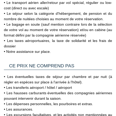
de résidence temporaire ou permanent. Les cartes
• Le transport aérien aller/retour par vol spécial, régulier ou low-
sanitaires sur le site France Diplomatie en
-Recyclage
d'identité plastifiées bleues délivrées entre le 2 janvier
cost (direct ou avec escale)
Cliquant ici.
-Réception ouverte 24 h/24
2004 et le 31 décembre 2013 bénéficient d'une
• Le séjour selon la catégorie d'hébergement, de pension et du
-Salles de réunion
2/ GENERALITES
extension de validité de cinq ans, sous certaines
nombre de nuitées choisies au moment de votre réservation.
-Salon de coiffure
Passeport & Carte Nationale d'Identité
: Le passeport doit
conditions.
• Le bagage en soute (sauf mention contraire lors de la sélection
-Services de concierge
être en bon état. Tout voyageur utilisant une pièce d'identité
(Source France Diplomatie le 30/06/26)
de votre vol au moment de votre réservation) et/ou en cabine (au
-Serviettes de plage
déclarée volée ou perdue se verra refusé l'accès au pays de
format défini par la compagnie aérienne réservée)
-Snack bar et/ou épicerie fine
destination.
• Les taxes aéroportuaires, la taxe de solidarité et les frais de
-Terrasse
Carte nationale d'identité expirée
- il est possible dans
dossier
-Terrasse sur le toit
certains cas que le site du ministère de l'Europe et des
• Notre assistance sur place.
-chaises longues de piscine
Affaires Etrangères précise que pour entrer dans les pays
-chaises longues de plage
d'Union Européenne ou de l'Espace Schengen, une Carte
Nationale d'Identité française expirée peut être tolérée. En
CE PRIX NE COMPREND PAS
pratique, les compagnies aériennes ne la tolèrent jamais.
C’est pourquoi il est impératif de privilégier un passeport
• Les éventuelles taxes de séjour par chambre et par nuit (à
valide à une Carte Nationale d'Identité expirée, même dans
régler en espèces sur place à l'arrivée à l'hôtel).
le cas où cette dernière est considérée par les autorités
• Les transferts aéroport / hôtel / aéroport
françaises comme toujours en cours de validité.
• Les hausses carburants éventuelles des compagnies aériennes
Voyageurs mineurs voyageant seul
: les formalités à
pouvant intervenir durant la saison.
respecter se trouvent sur le site du Service Public en
• Les dépenses personnelles, les pourboires et extras.
Cliquant ici.
• Les assurances.
• Les excursions facultatives, et les activités non mentionnées au