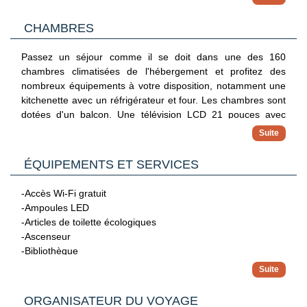
dérangement et les nuisances sonores.
CHAMBRES
Passez un séjour comme il se doit dans une des 160
chambres climatisées de l'hébergement et profitez des
nombreux équipements à votre disposition, notamment une
kitchenette avec un réfrigérateur et four. Les chambres sont
dotées d'un balcon. Une télévision LCD 21 pouces avec
chaînes par satellite assure votre divertissement et l'accès
Wi-Fi à Internet gratuit vous permet de rester en contact
avec le reste du monde. Les équipements et services offerts
ÉQUIPEMENTS ET SERVICES
par l'hébergement comprennent un téléphone, mais aussi un
coffre-fort et un bureau.
-Accès Wi-Fi gratuit
-Ampoules LED
-Articles de toilette écologiques
-Ascenseur
-Bibliothèque
-Cabines de piscine (en supplément)
-Centre de fitness
-Consigne à bagages
ORGANISATEUR DU VOYAGE