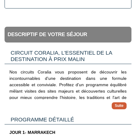
DESCRIPTIF DE VOTRE SÉJOUR
CIRCUIT CORALIA, L'ESSENTIEL DE LA
DESTINATION À PRIX MALIN
Nos circuits Coralia vous proposent de découvrir les
incontournables d'une destination dans une formule
accessible et conviviale. Profitez d'un programme équilibré
mêlant visites des sites majeurs et découvertes culturelles
pour mieux comprendre l'histoire, les traditions et l'art de
vivre de votre destination.
✓ Hébergements 3 et 4 étoiles
PROGRAMME DÉTAILLÉ
Reposez-vous dans des établissements sélectionnés pour
leur confort et leur situation idéale après les journées de
découvertes
JOUR 1- MARRAKECH