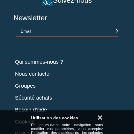
Suivez-nous
Newsletter
Email
Qui sommes-nous ?
Nous contacter
Groupes
Sécurité achats
Besoin d'aide
×
Utilisation des cookies
Cookies
En poursuivant votre navigation sans
modifier vos paramètres, vous acceptez
Politique de confidentialité
l'utilisation des cookies ou technologies