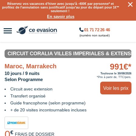
×
Réservez vos vacances d’hiver avec jusqu’à
-400€ par personne
* et
profitez de l’annulation sans justificatif jusqu’au jour du départ pour 1€**
seulement !
En savoir plus
01 71 72 26 46
(numéro non surtaxé)
CIRCUIT CORALIA VILLES IMPERIALES & EXTENS
991€*
Maroc, Marrakech
10 jours / 9 nuits
Toulouse le 30/08/2026
*Prix à partir de, TTC/pers.
Selon Programme
Voir les prix
Circuit avec extension
Transfert organisé
Guide francophone (selon programme)
+ de 20 visites incontournables incluses
0
€
FRAIS DE DOSSIER