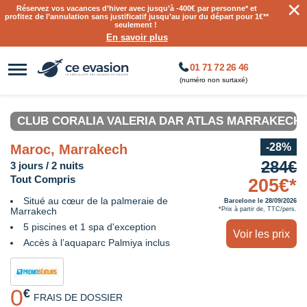
×
Réservez vos vacances d’hiver avec jusqu’à
-400€ par personne
* et
profitez de l’annulation sans justificatif jusqu’au jour du départ pour 1€**
seulement !
En savoir plus
01 71 72 26 46
(numéro non surtaxé)
CLUB CORALIA VALERIA DAR ATLAS MARRAKECH 
-28%
Maroc, Marrakech
284€
3 jours / 2 nuits
Tout Compris
205€*
Situé au cœur de la palmeraie de
Barcelone le 28/09/2026
Marrakech
*Prix à partir de, TTC/pers.
5 piscines et 1 spa d'exception
Voir les prix
Accès à l’aquaparc Palmiya inclus
0
€
FRAIS DE DOSSIER