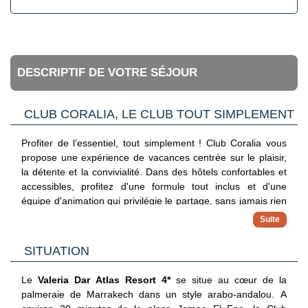
DESCRIPTIF DE VOTRE SÉJOUR
CLUB CORALIA, LE CLUB TOUT SIMPLEMENT
Profiter de l’essentiel, tout simplement ! Club Coralia vous
propose une expérience de vacances centrée sur le plaisir,
la détente et la convivialité. Dans des hôtels confortables et
accessibles, profitez d'une formule tout inclus et d'une
équipe d'animation qui privilégie le partage, sans jamais rien
imposer. Avec ce concept, vous vivez vos vacances à votre
propre rythme.
✓ Hébergements 3, 4 et 5 étoiles
SITUATION
Séjournez dans des adresses sélectionnées pour leur
confort, leur situation et leur bon rapport qualité/prix
Le
Valeria
Dar Atlas Resort 4*
se
situe
au cœur de la
✓ Formule tout inclus
palmeraie de Marrakech dans un style
a
rabo-andalou. A
Maîtrisez votre budget avec une offre complète incluant vols,