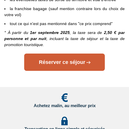
en
la franchise bagage (sauf mention contraire lors du choix de
Cliquant ici.
votre vol)
- Etats Unis : sur le site du Service Public en
tout ce qui n'est pas mentionné dans "ce prix comprend"
Cliquant ici.
* À partir du
1er septembre 2025
, la taxe sera de
2,50 € par
personne et par nuit
, incluant la taxe de séjour et la taxe de
- Canada : sur le site du gouvernement canadien en
promotion touristique.
Cliquant ici.
Pour les passagers binationaux ou de nationalité étrangère
:
Réserver ce séjour
il est préférable de vous rapprocher du consulat ou de
l’ambassade du pays de destination et de transit.
Important
:
Les formalités administratives et sanitaires étant
susceptibles de changer entre votre réservation et votre
départ, nous vous recommandons vivement de consulter
régulièrement le site du ministère des affaires étrangères en
Achetez malin, au meilleur prix
Cliquant ici.
Transaction en ligne simple et sécurisée