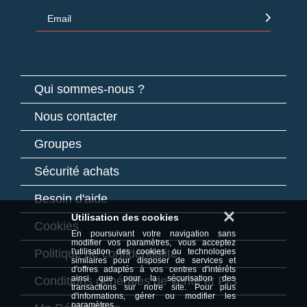
Email
Qui sommes-nous ?
Nous contacter
Groupes
Sécurité achats
Besoin d'aide
×
Utilisation des cookies
Cookies
En poursuivant votre navigation sans
modifier vos paramètres, vous acceptez
Politique de confidentialité
l'utilisation des cookies ou technologies
similaires pour disposer de services et
d'offres adaptés à vos centres d'intérêts
ainsi que pour la sécurisation des
Conditions générales de vente et FIS
transactions sur notre site. Pour plus
d'informations, gérer ou modifier les
paramètres,