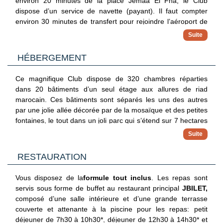
environ 20 minutes de la place Jemaa El Fna, le
Club
hôtel, restauration, boissons et animation pour un séjour
dispose d’un service de navette (payant). Il faut compter
sans surprise
environ 30 minutes de transfert pour rejoindre l’aéroport
de
✓ Équipe Coralia 100% francophone
Marrakech Menara.
Vivez l’esprit club avec une équipe Coralia qui rythme vos
journées : sport, jeux, apéritifs et soirées pour une ambiance
L'aquaparc Palmiya, compris dans formule tout inclus, situé
HÉBERGEMENT
conviviale
à côté du Club, est un véritable plus pour les familles (ouvert
de début Avril à fin octobre).
✓ Activités & expériences fun
Ce magnifique
Club
dispose de 320 chambres réparties
Retrouvez les incontournables du club et testez des activités
dans 20 bâtiments d’un seul étage aux allures de riad
originales :
marocain. Ces bâtiments sont séparés les uns des autres
• Animations sportives : fitness, aquagym, marche sportive,
par une jolie allée décorée par de la mosaïque et des petites
beach-volley, pétanque...
fontaines
,
le tout dans un
joli
parc qui s’étend sur 7 hectares
• Activités culturelles : cours de cuisine locale et de cocktail,
bordé de rosiers, d’oliviers, de palmiers, d’autres plantes d’ici
apprentissage de la langue locale, cours de danse locale,
comme d’ailleurs.
✓ Un club pensé pour les familles
Vous aurez le choix entre plusieurs catégories de chambres :
dégustation de produits locaux
RESTAURATION
Offrez à vos enfants des espaces et activités dédiés par
• Activités insolites : lancer de hache, spikeball, stand-up
Chambre simple
(35 m² : 1 adulte)
tranches d’âge, pour s’amuser en toute sécurité
padel…
• Coralia Kids Club : 2 Kids Club (4 à 7 ans / 8 à 12 ans) et 1
Chambre double
(35 m² : jusqu’à 3 adultes)
Vous disposez de la
formule tout inclus
. Les repas sont
• Soirées festives et spectacles : Sunset Cocktail, apéritif
Club Ado (à partir de 13 ans)
servis sous forme de buffet au restaurant principal
JBILET,
Chambre triple
(35 m² : jusqu’à 3 adultes)
dégustation de produits locaux, spectacle folklorique, White
• Coco, la mascotte du club, pour des moments ludiques et
composé d’une salle intérieure et d’une grande terrasse
Party, soirée Casino, cinéma en plein air
Chambre quadruple
(45 m² : jusqu’à 4 adultes)
inoubliables avec les enfants
couverte et attenante à la piscine pour les repas
: petit
✓ Flexibilité & liberté
déjeuner de 7h30 à 10h30*, déjeuner de 12h30 à 14h30* et