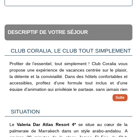
DESCRIPTIF DE VOTRE SÉJOUR
CLUB CORALIA, LE CLUB TOUT SIMPLEMENT
Profiter de l’essentiel, tout simplement ! Club Coralia vous
propose une expérience de vacances centrée sur le plaisir,
la détente et la convivialité. Dans des hôtels confortables et
accessibles, profitez d'une formule tout inclus et d'une
équipe d'animation qui privilégie le partage, sans jamais rien
imposer. Avec ce concept, vous vivez vos vacances à votre
propre rythme.
✓ Hébergements 3, 4 et 5 étoiles
SITUATION
Séjournez dans des adresses sélectionnées pour leur
confort, leur situation et leur bon rapport qualité/prix
Le
Valeria
Dar Atlas Resort 4*
se
situe
au cœur de la
✓ Formule tout inclus
palmeraie de Marrakech dans un style
a
rabo-andalou. A
Maîtrisez votre budget avec une offre complète incluant vols,