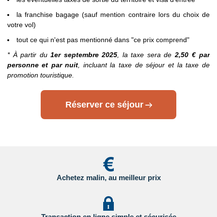
en
la franchise bagage (sauf mention contraire lors du choix de
Cliquant ici.
votre vol)
- Etats Unis : sur le site du Service Public en
tout ce qui n'est pas mentionné dans "ce prix comprend"
Cliquant ici.
* À partir du
1er septembre 2025
, la taxe sera de
2,50 € par
personne et par nuit
, incluant la taxe de séjour et la taxe de
- Canada : sur le site du gouvernement canadien en
promotion touristique.
Cliquant ici.
Pour les passagers binationaux ou de nationalité étrangère
:
Réserver ce séjour
il est préférable de vous rapprocher du consulat ou de
l’ambassade du pays de destination et de transit.
Important
:
Les formalités administratives et sanitaires étant
susceptibles de changer entre votre réservation et votre
départ, nous vous recommandons vivement de consulter
régulièrement le site du ministère des affaires étrangères en
Achetez malin, au meilleur prix
Cliquant ici.
Transaction en ligne simple et sécurisée