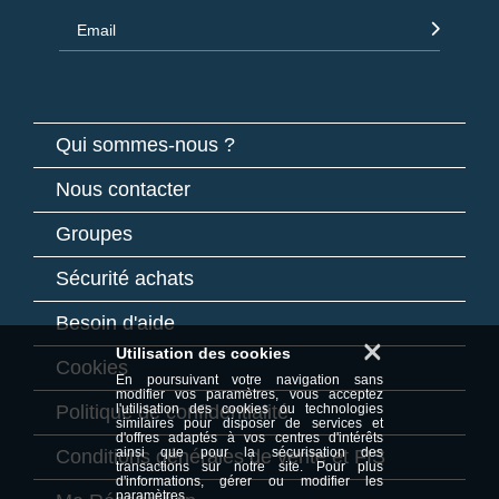
Email
Qui sommes-nous ?
Nous contacter
Groupes
Sécurité achats
Besoin d'aide
×
Utilisation des cookies
Cookies
En poursuivant votre navigation sans
modifier vos paramètres, vous acceptez
Politique de confidentialité
l'utilisation des cookies ou technologies
similaires pour disposer de services et
d'offres adaptés à vos centres d'intérêts
ainsi que pour la sécurisation des
Conditions générales de vente et FIS
transactions sur notre site. Pour plus
d'informations, gérer ou modifier les
paramètres,