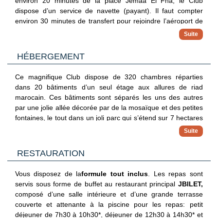
environ 20 minutes de la place Jemaa El Fna, le
Club
hôtel, restauration, boissons et animation pour un séjour
dispose d’un service de navette (payant). Il faut compter
sans surprise
environ 30 minutes de transfert pour rejoindre l’aéroport
de
✓ Équipe Coralia 100% francophone
Marrakech Menara.
Vivez l’esprit club avec une équipe Coralia qui rythme vos
journées : sport, jeux, apéritifs et soirées pour une ambiance
L'aquaparc Palmiya, compris dans formule tout inclus, situé
HÉBERGEMENT
conviviale
à côté du Club, est un véritable plus pour les familles (ouvert
de début Avril à fin octobre).
✓ Activités & expériences fun
Ce magnifique
Club
dispose de 320 chambres réparties
Retrouvez les incontournables du club et testez des activités
dans 20 bâtiments d’un seul étage aux allures de riad
originales :
marocain. Ces bâtiments sont séparés les uns des autres
• Animations sportives : fitness, aquagym, marche sportive,
par une jolie allée décorée par de la mosaïque et des petites
beach-volley, pétanque...
fontaines
,
le tout dans un
joli
parc qui s’étend sur 7 hectares
• Activités culturelles : cours de cuisine locale et de cocktail,
bordé de rosiers, d’oliviers, de palmiers, d’autres plantes d’ici
apprentissage de la langue locale, cours de danse locale,
comme d’ailleurs.
✓ Un club pensé pour les familles
Vous aurez le choix entre plusieurs catégories de chambres :
dégustation de produits locaux
RESTAURATION
Offrez à vos enfants des espaces et activités dédiés par
• Activités insolites : lancer de hache, spikeball, stand-up
Chambre simple
(35 m² : 1 adulte)
tranches d’âge, pour s’amuser en toute sécurité
padel…
• Coralia Kids Club : 2 Kids Club (4 à 7 ans / 8 à 12 ans) et 1
Chambre double
(35 m² : jusqu’à 3 adultes)
Vous disposez de la
formule tout inclus
. Les repas sont
• Soirées festives et spectacles : Sunset Cocktail, apéritif
Club Ado (à partir de 13 ans)
servis sous forme de buffet au restaurant principal
JBILET,
Chambre triple
(35 m² : jusqu’à 3 adultes)
dégustation de produits locaux, spectacle folklorique, White
• Coco, la mascotte du club, pour des moments ludiques et
composé d’une salle intérieure et d’une grande terrasse
Party, soirée Casino, cinéma en plein air
Chambre quadruple
(45 m² : jusqu’à 4 adultes)
inoubliables avec les enfants
couverte et attenante à la piscine pour les repas
: petit
✓ Flexibilité & liberté
déjeuner de 7h30 à 10h30*, déjeuner de 12h30 à 14h30* et