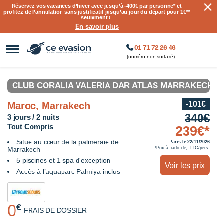
×
Réservez vos vacances d’hiver avec jusqu’à
-400€ par personne
* et
profitez de l’annulation sans justificatif jusqu’au jour du départ pour 1€**
seulement !
En savoir plus
01 71 72 26 46
(numéro non surtaxé)
CLUB CORALIA VALERIA DAR ATLAS MARRAKECH 
-101€
Maroc, Marrakech
340€
3 jours / 2 nuits
Tout Compris
239€*
Situé au cœur de la palmeraie de
Paris le 22/11/2026
Marrakech
*Prix à partir de, TTC/pers.
5 piscines et 1 spa d'exception
Voir les prix
Accès à l’aquaparc Palmiya inclus
0
€
FRAIS DE DOSSIER