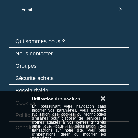
Email
Qui sommes-nous ?
Nous contacter
Groupes
Sécurité achats
Besoin d'aide
×
Utilisation des cookies
Cookies
En poursuivant votre navigation sans
modifier vos paramètres, vous acceptez
Politique de confidentialité
l'utilisation des cookies ou technologies
similaires pour disposer de services et
d'offres adaptés à vos centres d'intérêts
ainsi que pour la sécurisation des
Conditions générales de vente et FIS
transactions sur notre site. Pour plus
d'informations, gérer ou modifier les