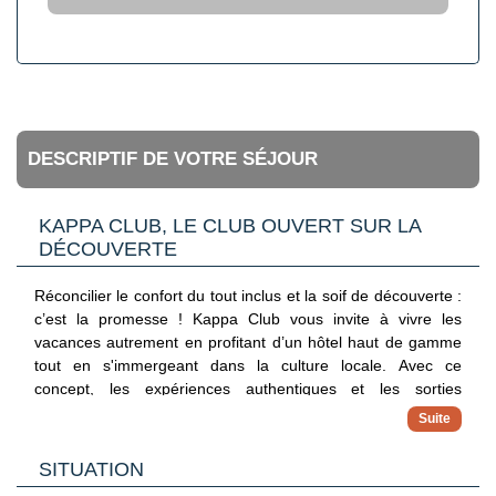
DESCRIPTIF DE VOTRE SÉJOUR
KAPPA CLUB, LE CLUB OUVERT SUR LA
DÉCOUVERTE
Réconcilier le confort du tout inclus et la soif de découverte :
c’est la promesse ! Kappa Club vous invite à vivre les
vacances autrement en profitant d’un hôtel haut de gamme
tout en s'immergeant dans la culture locale. Avec ce
concept, les expériences authentiques et les sorties
exclusives sont déjà incluses pour explorer sereinement la
destination, hors des sentiers battus.
✓ Hébergements 4 et 5 étoiles
SITUATION
Séjournez dans des adresses haut de gamme sélectionnées
pour leur charme, leur confort et leur emplacement privilégié