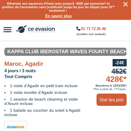
×
Réservez vos vacances d’hiver avec jusqu’à
-400€ par personne
* et
profitez de l’annulation sans justificatif jusqu’au jour du départ pour 1€**
seulement !
En savoir plus
01 71 72 26 46
(numéro non surtaxé)
KAPPA CLUB IBEROSTAR WAVES FOUNTY BEACH 4
-24€
Maroc, Agadir
452€
4 jours / 3 nuits
Tout Compris
428€*
1 visite d’Agadir en petit train incluse
Barcelone le 12/01/2027
*Prix à partir de, TTC/pers.
1 visite insolite d’Agadir incluse
1 session de beach cleaning et visite
Voir les prix
d’Aourir incluse
1 balade au coucher du soleil à Agadir
incluse