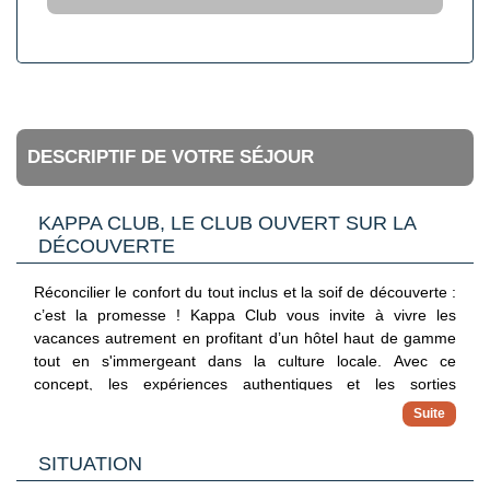
DESCRIPTIF DE VOTRE SÉJOUR
KAPPA CLUB, LE CLUB OUVERT SUR LA
DÉCOUVERTE
Réconcilier le confort du tout inclus et la soif de découverte :
c’est la promesse ! Kappa Club vous invite à vivre les
vacances autrement en profitant d’un hôtel haut de gamme
tout en s'immergeant dans la culture locale. Avec ce
concept, les expériences authentiques et les sorties
exclusives sont déjà incluses pour explorer sereinement la
destination, hors des sentiers battus.
✓ Hébergements 4 et 5 étoiles
SITUATION
Séjournez dans des adresses haut de gamme sélectionnées
pour leur charme, leur confort et leur emplacement privilégié