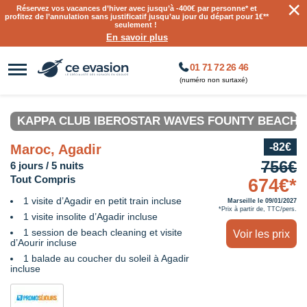
×
Réservez vos vacances d’hiver avec jusqu’à
-400€ par personne
* et
profitez de l’annulation sans justificatif jusqu’au jour du départ pour 1€**
seulement !
En savoir plus
01 71 72 26 46
(numéro non surtaxé)
KAPPA CLUB IBEROSTAR WAVES FOUNTY BEACH 4
-82€
Maroc, Agadir
756€
6 jours / 5 nuits
Tout Compris
674€*
1 visite d’Agadir en petit train incluse
Marseille le 09/01/2027
*Prix à partir de, TTC/pers.
1 visite insolite d’Agadir incluse
1 session de beach cleaning et visite
Voir les prix
d’Aourir incluse
1 balade au coucher du soleil à Agadir
incluse