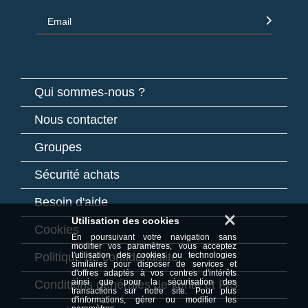
Email
Qui sommes-nous ?
Nous contacter
Groupes
Sécurité achats
Besoin d'aide
×
Utilisation des cookies
Cookies
En poursuivant votre navigation sans
modifier vos paramètres, vous acceptez
Politique de confidentialité
l'utilisation des cookies ou technologies
similaires pour disposer de services et
d'offres adaptés à vos centres d'intérêts
ainsi que pour la sécurisation des
Conditions générales de vente et FIS
transactions sur notre site. Pour plus
d'informations, gérer ou modifier les