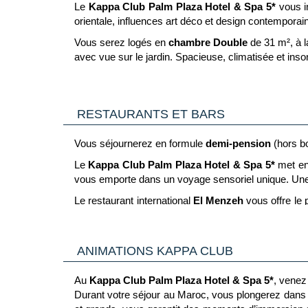
insolites pour des moments mémorables.
Le
Kappa Club Palm Plaza Hotel & Spa 5*
vous in
orientale, influences art déco et design contemporain
✓ Un club pensé pour les familles
Offrez à vos enfants des activités ludiques et éco
Vous serez logés en
chambre Double
de 31 m², à l
• 2 Kappa Fun Clubs (4 à 7 ans / 8 à 12 ans) & 1 Fu
avec vue sur le jardin. Spacieuse, climatisée et inso
• Activités culturelles pour enfants : atelier cui
Pour encore plus de confort, la
Junior Suite
, spaci
associatif…).
sur un balcon avec vue et dispose d’une salle de bain 
✓ Flexibilité & sérénité
RESTAURANTS ET BARS
Ces chambres peuvent également être aménagées en t
Composez vos vacances selon vos envies avec un la
✓ 1er tour-opérateur club labellisé ATR
Vous séjournerez en formule
demi-pension
(hors b
Voyagez avec la garantie d'un engagement concret 
Le
Kappa Club Palm Plaza Hotel & Spa 5*
met en
vous emporte dans un voyage sensoriel unique. Une e
Le restaurant international
El Menzeh
vous offre le
asiatique avec un cadre sublime, chaleureux et feu
également pour le déjeuner et le diner avec une vue im
ANIMATIONS KAPPA CLUB
Dans un cadre chic et décontracté, le restaurant
Ma
les chefs.
Au
Kappa Club Palm Plaza Hotel & Spa 5*
, venez
Oasis Pool Garden
: au cœur des jardins de l’hôt
Durant votre séjour au Maroc, vous plongerez dans 
décontracté avec une vue stupéfiante, dans un envi