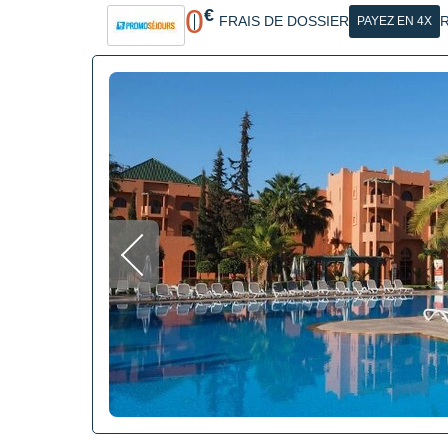
0
€
FRAIS DE DOSSIER
R
PAYEZ EN 4X