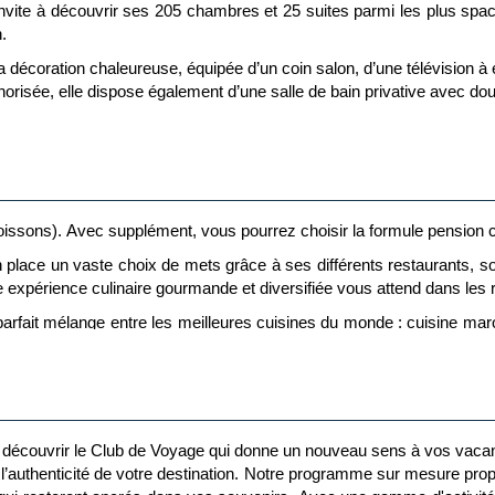
vite à découvrir ses 205 chambres et 25 suites parmi les plus spaci
.
-responsables dédiés par tranches d’âge pour apprendre en s’amusant
a décoration chaleureuse, équipée d’un coin salon, d’une télévision à 
n Kap’s (13 à 17 ans)
norisée, elle dispose également d’une salle de bain privative avec douc
sine “0 déchet”, Kap sur ta destination, participation aux action
euse et élégante, propose un coin salon, un lit king-size et des équ
avec douche à l’italienne, idéale pour un séjour alliant détente et raf
riple ou quadruple selon vos besoins, idéales pour les séjours en f
rge choix de dates, de durées et d'aéroports de départ
oissons). Avec supplément, vous pourrez choisir la formule pension 
pour un tourisme responsable et respectueux des populations (Agir 
 place un vaste choix de mets grâce à ses différents restaurants, s
xpérience culinaire gourmande et diversifiée vous attend dans les r
 parfait mélange entre les meilleures cuisines du monde : cuisine maro
tré, un service de qualité et des plats délicieux.
El Menzeh
vous 
prenable sur les jardins luxuriants et la piscine de l’hôtel.
rrakech Phuket
est le lieu parfait pour une expérience gustative uni
 découvrir le Club de Voyage qui donne un nouveau sens à vos vaca
el se trouve le spot parfait et incontournable pour savourer vos r
l’authenticité de votre destination. Notre programme sur mesure prop
ronnement de verdure. L’Oasis Pool Garden vous propose une vaste s