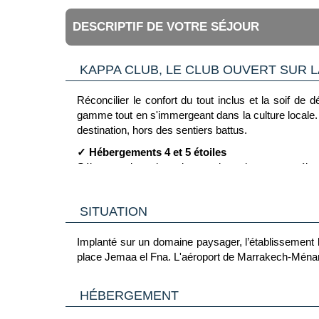
DESCRIPTIF DE VOTRE SÉJOUR
KAPPA CLUB, LE CLUB OUVERT SUR 
Réconcilier le confort du tout inclus et la soif de
gamme tout en s'immergeant dans la culture locale. 
destination, hors des sentiers battus.
✓ Hébergements 4 et 5 étoiles
Séjournez dans des adresses haut de gamme sélectio
✓ Équipe francophone dédiée
Profitez de l'accompagnement par l'équipe Kappa qui 
SITUATION
✓ Jusqu’à 5 Instants Kappa inclus
Vivez des expériences locales inédites sans suppl
Implanté sur un domaine paysager, l’établissement
place Jemaa el Fna. L'aéroport de Marrakech-Ménar
✓ Ambiance festive et conviviale
• Ateliers Kappa : ateliers culinaires, dégustations e
• Animations sportives : fitness, aquagym, cours de sp
HÉBERGEMENT
• Soirées festives et spectacles : Sunset Cocktail, 