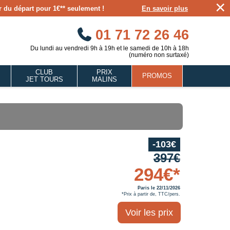
×
our du départ pour 1€** seulement !
En savoir plus
01 71 72 26 46
Du lundi au vendredi 9h à 19h et le samedi de 10h à 18h
(numéro non surtaxé)
CLUB
PRIX
PROMOS
JET TOURS
MALINS
-103€
397€
294€*
Paris le 22/11/2026
*Prix à partir de, TTC/pers.
Voir les prix