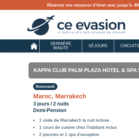
Réservez vos vacances d’hiver avec jusqu’à
-40
DERNIÈRE
SÉJOURS
CIRCUIT
MINUTE
KAPPA CLUB PALM PLAZA HOTEL & SPA 
Nouveauté
Maroc, Marrakech
3 jours / 2 nuits
Demi-Pension
1 visite de Marrakech la nuit incluse
1 cours de cuisine chez l'habitant inclus
2 piscines et 1 spa d'exception