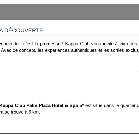
LA DÉCOUVERTE
 découverte : c’est la promesse ! Kappa Club vous invite à vivre le
Avec ce concept, les expériences authentiques et les sorties exclus
nnées pour leur charme, leur confort et leur emplacement privilégi
rythme vos journées, permettant de vous concentrer sur l'essentiel : 
ément
Kappa Club Palm Plaza Hotel & Spa 5*
est situé dans le quartier 
a se trouve à 6 km.
t découvertes artisanales pour vous initier aux traditions locales
ort collectifs...
dégustations de produits locaux, spectacle folklorique, White Party,