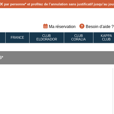
0€ par personne
* et profitez de l’annulation sans justificatif jusqu’au j
Ma réservation
Besoin d'aide ?
CLUB
CLUB
KAPPA
S
FRANCE
ELDORADOR
CORALIA
CLUB
5*