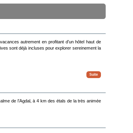
s vacances autrement en profitant d’un hôtel haut de
ives sont déjà incluses pour explorer sereinement la
é
la découverte et le plaisir de voyager
calme de l’Agdal, à 4 km des étals de la très animée
 soirée Casino, cinéma en plein air – dans des cadres