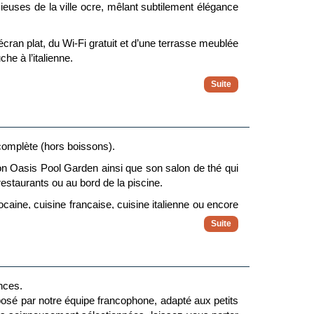
euses de la ville ocre, mêlant subtilement élégance
écran plat, du Wi-Fi gratuit et d’une terrasse meublée
he à l’italienne.
s responsables du Club (beach cleaning, rendez-vous
ipements modernes (Wi-Fi, TV, minibar). Elle s’ouvre
finement.
amille ou entre amis.
complète (hors boissons).
pour un Tourisme Responsable)
on Oasis Pool Garden ainsi que son salon de thé qui
estaurants ou au bord de la piscine.
caine, cuisine française, cuisine italienne ou encore
offre un buffet varié pour votre petit déjeuner mais
que basée sur des délices irrésistibles que proposent
nces.
epas autours de la piscine dans un cadre raffiné et
osé par notre équipe francophone, adapté aux petits
élection de cocktails, des jus healthy ou encore de