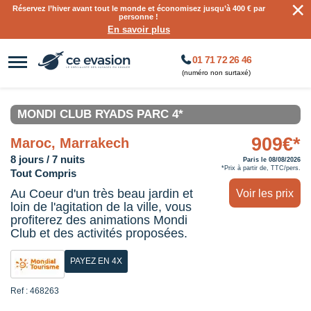
×
Réservez l’hiver avant tout le monde et économisez jusqu’à 400 € par
personne !
En savoir plus
01 71 72 26 46
(numéro non surtaxé)
MONDI CLUB RYADS PARC 4*
909€*
Maroc, Marrakech
8 jours / 7 nuits
Paris le 08/08/2026
*Prix à partir de, TTC/pers.
Tout Compris
Au Coeur d'un très beau jardin et
Voir les prix
loin de l'agitation de la ville, vous
profiterez des animations Mondi
Club et des activités proposées.
PAYEZ EN 4X
Ref : 468263