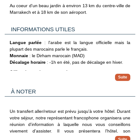
football, salle de sport.
Au coeur d'un beau jardin à environ 13 km du centre-ville de
3 bars sont également à votre disposition tout au long de la
Marrakech et à 18 km de son aéroport.
journée :
Le WUD Spa* vous fera voyager dans une myriade magique
Le pool bar, ouvert de 10h à 18h
de senteurs, de couleurs, de volupté, et de bien-être, offrant
INFORMATIONS UTILES
Le bar principal
La Terrasse
, ouvert de 10h00 à minuit
une relaxation totale.
Le bar américain
Blue Bar
, ouvert de 20h30 à 01h00
Langue parlée
: l'arabe est la langue officielle mais la
(réservé aux adultes et payant à partir de 23h00)
plupart des marocains parle le français.
*
Avec supplément
Monnaie
: le Dirham marocain (MAD)
La formule "Tout inclus" comprend une sélection de boissons
Décalage horaire
: -1h en été, pas de décalage en hiver.
locales alcoolisées et non alcoolisées de 10h00 à 23h00
Pour les enfants :
un mini-club avec aire de jeux est
Office du tourisme marocain
(servies au verre). Les horaires sont donnés à titre indicatif
proposé aux enfants âgés de 4 à 12 ans, il est ouvert de
et peuvent être soumis à modification sans préavis de la part
09h30 à 12h30 et de 14h30 à 17h30.
de l'hôtelier et ce, sans que la responsabilité de Mondial
À NOTER
Tourisme soit engagée. Les jus de fruits frais, les boissons
importées, les cocktails mais aussi les boissons en bouteilles
ne sont pas compris.
Un transfert aller/retour est prévu jusqu'à votre hôtel. Durant
votre séjour, notre représentant francophone organisera une
réunion d'information à laquelle nous vous conseillons
vivement d'assister. Il vous présentera l'hôtel, son
fonctionnement, mais aussi la région et les différentes