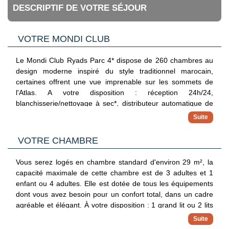
DESCRIPTIF DE VOTRE SÉJOUR
VOTRE MONDI CLUB
Le Mondi Club Ryads Parc 4* dispose de 260 chambres au
design moderne inspiré du style traditionnel marocain,
certaines offrent une vue imprenable sur les sommets de
l'Atlas. A votre disposition : réception 24h/24,
blanchisserie/nettoyage à sec*, distributeur automatique de
billets, boutique de souvenirs/cadeaux, navette vers le
centre-ville*, wifi, serviette de piscine contre caution (environ
100MAD).
VOTRE CHAMBRE
Une taxe de séjour d'environ 1,90euros par nuit et par
Vous serez logés en chambre standard d'environ 29 m², la
personne (à partir de 4 ans) est à régler sur place.
capacité maximale de cette chambre est de 3 adultes et 1
enfant ou 4 adultes. Elle est dotée de tous les équipements
*Avec supplément
dont vous avez besoin pour un confort total, dans un cadre
agréable et élégant. À votre disposition : 1 grand lit ou 2 lits
simples et 1 canapé-lit, balcon, climatisation, télévision à
écran plat, coffre-fort*, mini-frigo, téléphone*, salle de bains