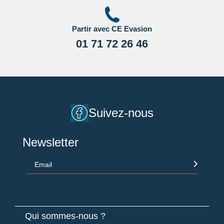
Pour les passagers binationaux ou de nationalité étrangère
:
Partir avec CE Evasion
il est préférable de vous rapprocher du consulat ou de
l’ambassade du pays de destination et de transit.
01 71 72 26 46
Important
:
Les formalités administratives et sanitaires étant
susceptibles de changer entre votre réservation et votre
départ, nous vous recommandons vivement de consulter
régulièrement le site du ministère des affaires étrangères en
Cliquant ici.
Suivez-nous
Newsletter
Email
Qui sommes-nous ?