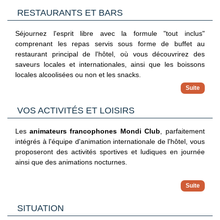
avec baignoire et sèche-cheveux, wifi.
RESTAURANTS ET BARS
*Avec supplément
Séjournez l'esprit libre avec la formule "tout inclus"
comprenant les repas servis sous forme de buffet au
Dans le cadre d'une chambre à usage triple ou quadruple,
restaurant principal de l'hôtel, où vous découvrirez des
vous serez logé en chambre double équipée d'un lit double
saveurs locales et internationales, ainsi que les boissons
(ou de 2 lits twins) et de 1 ou 2 lits d'appoint (sofa, canapé
locales alcoolisées ou non et les snacks.
lit).
Votre formule "tout inclus" comprend :
VOS ACTIVITÉS ET LOISIRS
Petit déjeuner : de 07h30 à 10h00
Petit déjeuner tardif au bar La Terrasse : café/thé et
Les
animateurs francophones Mondi Club
, parfaitement
viennoiseries de 10h00 à 11H00
intégrés à l'équipe d'animation internationale de l'hôtel, vous
Déjeuner : de 12h30 à 14h30
proposeront des activités sportives et ludiques en journée
Dîner : de 19h00 à 21h30
ainsi que des animations nocturnes.
Goûter : de 16h00 à 17h00
Snacks : de 12h30 à 15h00
À votre disposition :
grande piscine non chauffée équipée
de chaises longues et de parasols, petite piscine chauffée
Avec supplément :
SITUATION
pendant les vacances scolaires, piscine couverte (réservée
Snacks en dehors des horaires mentionnés ci-dessus.
aux curistes), pétanque, basket-ball , volley-ball, tennis,